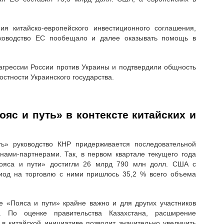
ия китайско-европейского инвестиционного соглашения,
уководство ЕС пообещало и далее оказывать помощь в
агрессии России против Украины и подтвердили общность
стности Украинского государства.
ояс и путь» в контексте китайских и
ь» руководство КНР придерживается последовательной
анами-партнерами. Так, в первом квартале текущего года
Пояса и пути» достигли 26 млрд 790 млн долл. США с
иод на торговлю с ними пришлось 35,2 % всего объема
е «Пояса и пути» крайне важно и для других участников
а. По оценке правительства Казахстана, расширение
 в китайской инициативе позволит значительно увеличить