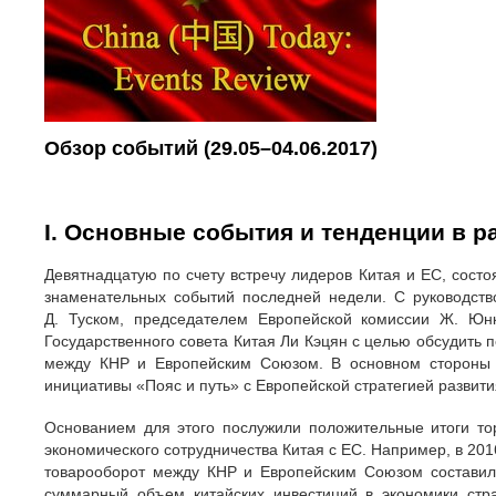
Обзор событий (29.05–04.06.2017)
І. Основные события и тенденции в р
Девятнадцатую по счету встречу лидеров Китая и ЕС, состо
знаменательных событий последней недели. С руководство
Д. Туском, председателем Европейской комиссии Ж. Юн
Государственного совета Китая Ли Кэцян с целью обсудить 
между КНР и Европейским Союзом. В основном стороны 
инициативы «Пояс и путь» с Европейской стратегией развити
Основанием для этого послужили положительные итоги то
экономического сотрудничества Китая с ЕС. Например, в 201
товарооборот между КНР и Европейским Союзом составил
суммарный объем китайских инвестиций в экономики стр