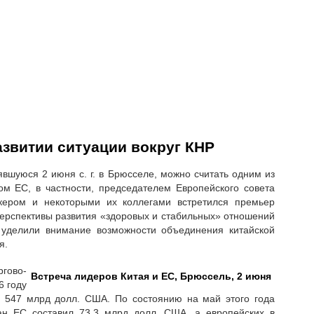
азвитии ситуации вокруг КНР
явшуюся 2 июня с. г. в Брюсселе, можно считать одним из
м ЕС, в частности, председателем Европейского совета
кером и некоторыми их коллегами встретился премьер
перспективы развития «здоровых и стабильных» отношений
уделили внимание возможности объединения китайской
я.
ргово-
Встреча лидеров Китая и ЕС, Брюссель, 2 июня
6 году
 547 млрд долл. США. По состоянию на май этого года
ан ЕС составил 73,3 млрд долл. США, а европейских в