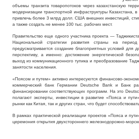
объемы транзита товаропотоков через казахстанскую терр
модернизации транспортной инфраструктуры Казахстана, в т
привлечь более 3 млрд долл. США внешних инвестиций, стим
а также создать не менее 100 тыс. рабочих мест.
Правительство еще одного участника проекта — Таджикис
Национальной стратегии развития страны на пери
предусматривается создание благоприятных условий для д
перспективу, а именно: достижение энергетической безоп
выход из коммуникационного тупика и преобразование Тадж
занятости населения.
«Поясом и путем» активно интересуются финансово-экономи
коммерческий банк Германии Deutsche Bank и Банк раз
финансировании соответствующих программ. На это Deutsc
полагают эксперты, инвестиции в развитие «Пояса и пути
рынки как Китая, так и других стран, что будет способствова
В рамках практической реализации проектов «Пояса и пути»
церемония открытия двухстороннего железнодорожно-морск