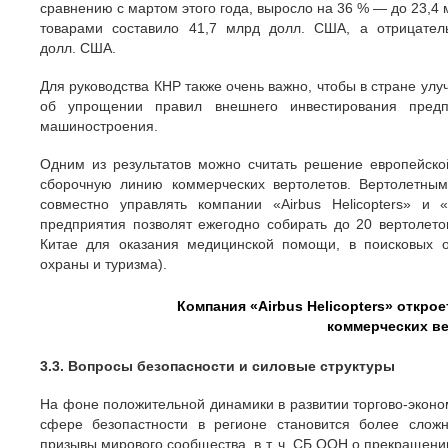
сравнению с мартом этого года, выросло на 36 % — до 23,4
товарами составило 41,7 млрд долл. США, а отрицател
долл. США.
Для руководства КНР также очень важно, чтобы в стране ул
об упрощении правил внешнего инвестирования предп
машиностроения.
Одним из результатов можно считать решение европейской
сборочную линию коммерческих вертолетов. Вертолетным
совместно управлять компании «Airbus Helicopters» и 
предприятия позволят ежегодно собирать до 20 вертолето
Китае для оказания медицинской помощи, в поисковых о
охраны и туризма).
Компания «Airbus Helicopters» откро
коммерческих в
3.3. Вопросы безопасности и силовые структуры
На фоне положительной динамики в развитии торгово-эконо
сфере безопастности в регионе становится более сложн
призывы мирового сообщества, в т. ч. СБ ООН о прекращени