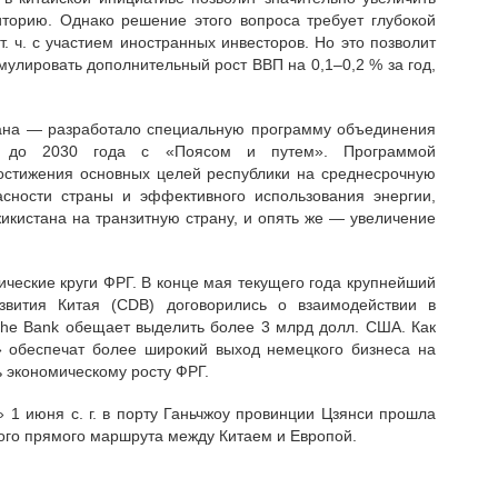
иторию. Однако решение этого вопроса требует глубокой
. ч. с участием иностранных инвесторов. Но это позволит
улировать дополнительный рост ВВП на 0,1–0,2 % за год,
тана — разработало специальную программу объединения
од до 2030 года с «Поясом и путем». Программой
остижения основных целей республики на среднесрочную
асности страны и эффективного использования энергии,
икистана на транзитную страну, и опять же — увеличение
ческие круги ФРГ. В конце мая текущего года крупнейший
вития Китая (CDB) договорились о взаимодействии в
he Bank обещает выделить более 3 млрд долл. США. Как
» обеспечат более широкий выход немецкого бизнеса на
ть экономическому росту ФРГ.
 1 июня с. г. в порту Ганьчжоу провинции Цзянси прошла
ого прямого маршрута между Китаем и Европой.