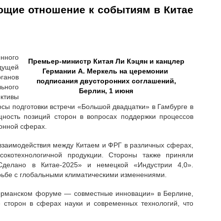
еющие отношение к событиям в Китае
енного
Премьер-министр Китая Ли Кэцян и канцлер
едущей
Германии А. Меркель на церемонии
ганов
подписания двусторонних соглашений,
льного
Берлин, 1 июня
ктивы
осы подготовки встречи «Большой двадцатки» в Гамбурге в
ность позиций сторон в вопросах поддержки процессов
ионной сферах.
взаимодействия между Китаем и ФРГ в различных сферах,
сокотехнологичной продукции. Стороны также приняли
делано в Китае-2025» и немецкой «Индустрии 4,0».
рьбе с глобальными климатическими изменениями.
германском форуме — совместные инновации» в Берлине,
е сторон в сферах науки и современных технологий, что