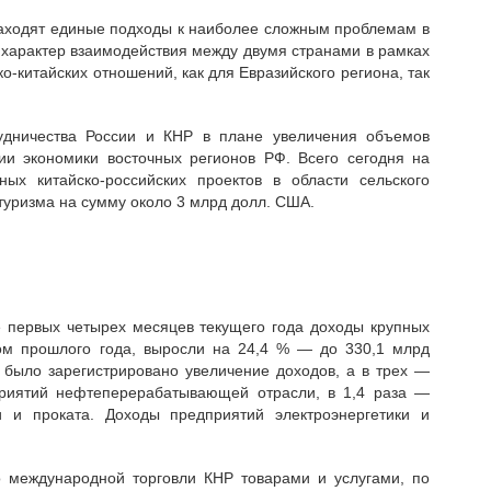
 находят единые подходы к наиболее сложным проблемам в
характер взаимодействия между двумя странами в рамках
-китайских отношений, как для Евразийского региона, так
удничества России и КНР в плане увеличения объемов
тии экономики восточных регионов РФ. Всего сегодня на
ых китайско-российских проектов в области сельского
туризма на сумму около 3 млрд долл. США.
е первых четырех месяцев текущего года доходы крупных
ом прошлого года, выросли на 24,4 % — до 330,1 млрд
было зарегистрировано увеличение доходов, а в трех —
приятий нефтеперерабатывающей отрасли, в 1,4 раза —
 и проката. Доходы предприятий электроэнергетики и
о международной торговли КНР товарами и услугами, по