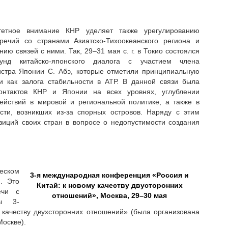
тетное внимание КНР уделяет также урегулированию
речий со странами Азиатско-Тихоокеанского региона и
нию связей с ними. Так, 29–31 мая с. г. в Токио состоялся
унд китайско-японского диалога с участием члена
истра Японии С. Абэ, которые отметили принципиальную
 как залога стабильности в АТР. В данной связи была
онтактов КНР и Японии на всех уровнях, углублении
ействий в мировой и региональной политике, а также в
сти, возникших из-за спорных островов. Наряду с этим
иций своих стран в вопросе о недопустимости создания
еском
3-я международная конференция «Россия и
. Это
Китай: к новому качеству двусторонних
ечи с
отношений», Москва, 29–30 мая
ты 3-
качеству двухсторонних отношений» (была организована
оскве).