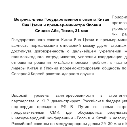
Приори
Встреча члена Государственного совета Китая
противо
Яна Цзечи и премьер-министра Японии
укрепле
Синдзо Абэ, Токио, 31 мая
4-й ра
Государственного совета Китая Яна Цзечи и премьер-мин
важность нормализации отношений между двумя странами
достигнута договоренность о дальнейшем укреплении к
взаимовыгодного сотрудничества, усилении координации д
отношении решения китайско-японских проблем, в частно
лидеры Китая и Японии продемонстрировали общность поз
Северной Кореей ракетно-ядерного оружия.
Высокий уровень заинтересованности в стратегич
партнерстве с КНР демонстрирует Российская Федерация
подтвердил президент РФ В. Путин во время встр
представителями СМИ, где обсуждались результа
й международной конференции «Россия и Китай: к новому 
Российской советом по международным делам 29–30 мая в М