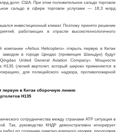
 млрд долл. США. При этом положительное сальдо торговли
ьное сальдо в сфере торговли услугами — 18,3 млрд
учшался инвестиционный климат. Поэтому принято решение
риятий, работающих в отрасли высокотехнологичного
 компании «Airbus Helicopters» открыть первую в Китае
 заводом в городе Циндао (провинция Шаньдун) будут
«Qingdao United General Aviation Company». Мощности
в Н135 (легкий вертолет, который широко применяется в
перациях, для полицейского надзора, противопожарной
ет первую в Китае сборочную линию
ертолетов Н135
мического сотрудничества между странами АТР ситуация в
ой. Так, руководство КНДР демонстративно игнорирует
и работ по созданию ракетно-ядерного оружия, продолжая