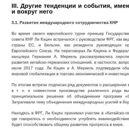
ІІІ. Другие тенденции и события, им
и вокруг него
3.1. Развитие международного сотрудничества КНР
Во время своего европейского турне премьер Государств
совета КНР Ли Кэцян встречался с руководством ФРГ, как в
страны ЕС, и Бельгии, как резидента руководящих ор
Европейского Союза. На переговорах Ли Кэцяна и Федера
канцлера Германии А. Меркель рассматривались перспе
развития китайско-германских отношений, в частности, вопр
июле 2017 года. Ли Кэцян и А. Меркель подтвердили общ
мировой глобализации в торгово-экономической и инвестиц
По итогам встречи подписан ряд документов о расширении 
в т. ч. о совместном производстве различного рода вы
принципиальное решение об объединении программ «С
Затрагивали тему объединения международных усилий в бо
Находясь в ФРГ, Ли Кэцян принимал участие в «Китайско-
где говорилось о необходимости углублять взаимодействи
будет способствовать общему развитию прогресса в мире.