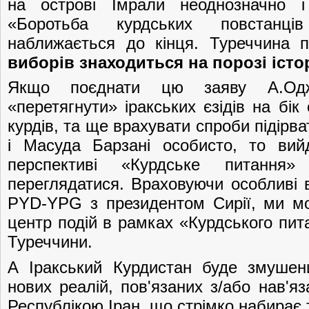
на острові Імрали неоднозначно і
«Боротьба курдських повстанці
наближається до кінця. Туреччина 
виборів знаходиться на порозі істо
Якщо поєднати цю заяву А.Од
«перетягнути» іракських єзідів на бік 
курдів, та ще врахувати спроби підірва
і Масуда Барзані особисто, то ви
перспективі «Курдське питання
переглядатися. Враховуючи особливі в
PYD-YPG з президентом Сирії, ми м
центр подій в рамках «Курдського пит
Туреччини.
А Іракський Курдистан буде змушен
нових реалій, пов'язаних з/або нав'я
Республікою Іран, що стрімко набирає т