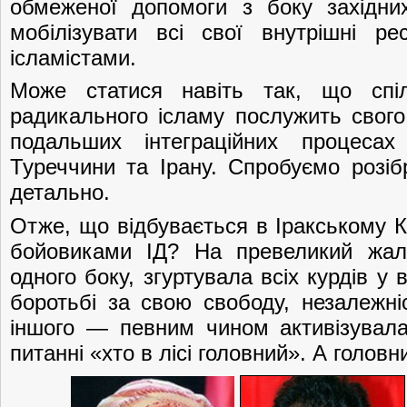
обмеженої допомоги з боку західни
мобілізувати всі свої внутрішні р
ісламістами.
Може статися навіть так, що спі
радикального ісламу послужить свого
подальших інтеграційних процесах 
Туреччини та Ірану. Спробуємо розі
детально.
Отже, що відбувається в Іракському Ку
бойовиками ІД? На превеликий жаль
одного боку, згуртувала всіх курдів у 
боротьбі за свою свободу, незалежніс
іншого — певним чином активізувала
питанні «хто в лісі головний». А головн