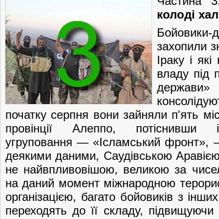
Частина 
колоді ха
Бойовик
захопили зн
Іраку і як
владу під 
держави
консолідую
початку серпня вони зайняли п'ять міст
провінції Алеппо, потіснивши 
угруповання — «Ісламський фронт», 
деякими даними, Саудівською Аравією.
не найвпливовішою, великою за чисе
на даний момент міжнародною терори
організацією, багато бойовиків з інших
переходять до її складу, підвищуючи