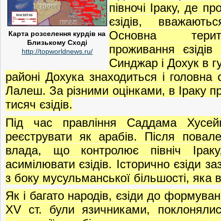
півночі Іраку, де п
єзідів, вважають
Основна терит
Карта розселення курдів на
Близькому Сході
проживання єзідів
http://topworldnews.ru/
Синджар і Дохук в г
районі Дохука знаходиться і головна 
Лалеш. За різними оцінками, в Іраку 
тисяч єзідів.
Під час правління Саддама Хусейн
реєструвати як арабів. Після повал
влада, що контролює північ Іраку
асимілювати єзідів. Історично єзіди за
з боку мусульманської більшості, яка 
Як і багато народів, єзіди до формуванн
ХV ст. були язичниками, поклоняли