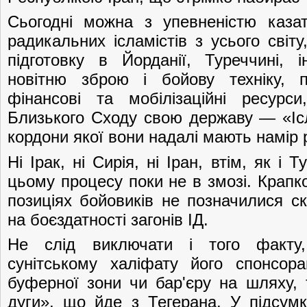
Сьогодні можна з упевненістю каза
радикальних ісламістів з усього світ
підготовку в Йорданії, Туреччині, 
новітню зброю і бойову техніку, 
фінансові та мобілізаційні ресурс
Близького Сходу свою державу — «Іс
кордони якої вони надалі мають намір
Ні Ірак, ні Сирія, ні Іран, втім, як і
цьому процесу поки не в змозі. Крап
позиціях бойовиків не позначилися ск
на боєздатності загонів ІД.
Не слід виключати і того факту
сунітському халіфату його спонсор
буферної зони чи бар'єру на шляху, т
дуги», що йде з Тегерана. У підсум