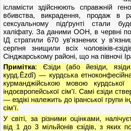
ісламісти здійснюють справжній гено
вбивства, викрадення, продаж в р
сексуальному підґрунті стали буд
халіфату. За даними ООН, в червні по
ІД стратили 670 ув'язнених у в'язни
серпня знищили всіх чоловіків-єзід
Сінджарському районі, що на півночі Ір
Примітка
: Єзіди (або йезіди, язід
курд.Êzdî) — курдська етноконфесійн
курманджійською мовою курдської г
індоєвропейської сім'ї. Самі єзіди ств
— ездікі належить до іранської групи і
сім'ї.
У світі, за різними оцінками, налічує
від 1 до 3 мільйонів єзідів, з яких п