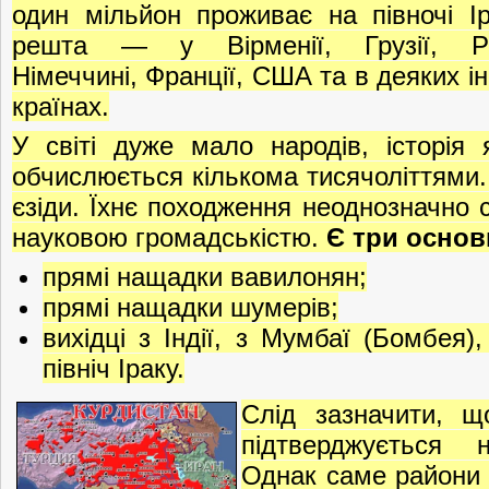
один мільйон проживає на півночі Ір
решта — у Вірменії, Грузії, Ро
Німеччині, Франції, США та в деяких і
країнах.
У світі дуже мало народів, історія 
обчислюється кількома тисячоліттями.
єзіди. Їхнє походження неоднозначно 
науковою громадськістю.
Є три основн
прямі нащадки вавилонян;
прямі нащадки шумерів;
вихідці з Індії, з Мумбаї (Бомбея)
північ Іраку.
Слід зазначити, щ
підтверджується 
Однак саме райони