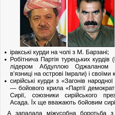
іракські курди на чолі з М. Барзані;
Робітнича Партія турецьких курдів (
лідером Абдуллою Оджаланом (
в'язниці на острові Імрали) і своїм
сирійські курди з «Загонів народно
— бойового крила «Партії демокра
Сирії, союзники сирійського пр
Асада. Їх ще вважають бойовим сир
А запалала міжусобна боротьба з