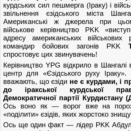
курдських сил пешмерга (Іраку) і війс
звільнення єзідського міста Шанг
Американські ж джерела при цьо
військове керівництво PKK «висту
адресу американських військових 
командир бойових загонів PKK
спростовує цих звинувачень!
Керівництво YPG відкрило в Шангалі 
центр для «Єзідського руху Іраку». Ч
вважають, що єзіди
не є курдами, і 
до іракської курдської пр
Демократичної партії Курдистану (
Ось воно як — ворог вже на пороз
«поділити» єзідів, яких жорстоко знищу
Ось ще один факт — лідер PKK Абдул