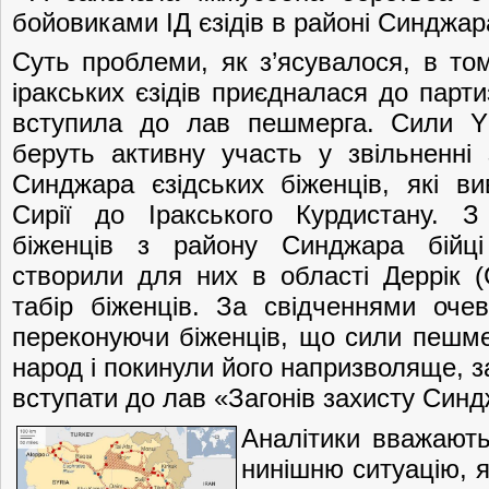
бойовиками ІД єзідів в районі Синджара
Суть проблеми, як з’ясувалося, в то
іракських єзідів приєдналася до парт
вступила до лав пешмерга. Сили Y
беруть активну участь у звільненні
Синджара єзідських біженців, які ви
Сирії до Іракського Курдистану. З
біженців з району Синджара бійці
створили для них в області Деррік (
табір біженців. За свідченнями очев
переконуючи біженців, що сили пешме
народ і покинули його напризволяще, за
вступати до лав «Загонів захисту Син
Аналітики вважают
нинішню ситуацію, 