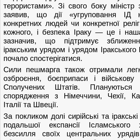
терористами». Зі свого боку міністр 
заявив, що дії «угруповання ІД 
конкретних людей чи конкретної реліг
кожного, і безпека Іраку — це і наш
зазначив, що підтримує зближен
іракським урядом і урядом Іракського
почало спостерігатися.
Сили пешмарга також отримали легк
озброєння, боєприпаси і військову 
Сполучених Штатів. Плануються
спорядження з Німеччини, Чехії, Ка
Італії та Швеції.
За покликом долі сирійські та іракськ
подальшої експансії Ісламського
безсилля своїх центральних уряд