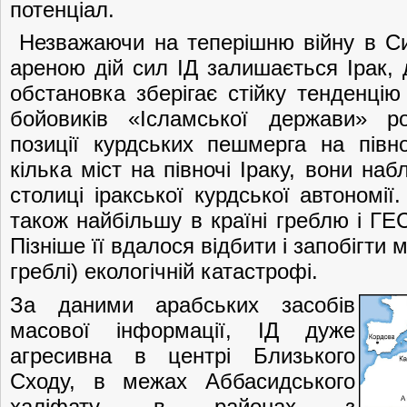
потенціал.
Незважаючи на теперішню війну в Сир
ареною дій сил ІД залишається Ірак, 
обстановка зберігає стійку тенденцію
бойовиків «Ісламської держави» р
позиції курдських пешмерга на півн
кілька міст на півночі Іраку, вони н
столиці іракської курдської автономії
також найбільшу в країні греблю і ГЕС
Пізніше її вдалося відбити і запобігти 
греблі) екологічній катастрофі.
За даними арабських засобів
масової інформації, ІД дуже
агресивна в центрі Близького
Сходу, в межах Аббасидського
халіфату, в районах з