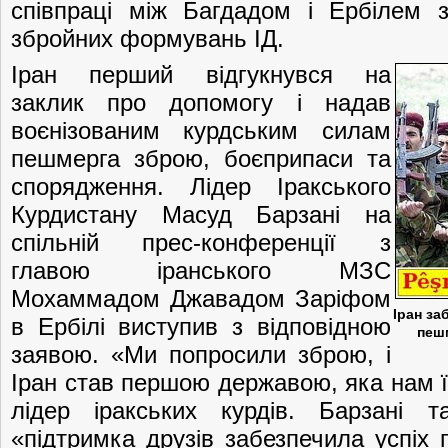
співпраці між Багдадом і Ербілем 
збройних формувань ІД.
Іран перший відгукнувся на
заклик про допомогу і надав
воєнізованим курдським силам
пешмерга зброю, боєприпаси та
спорядження. Лідер Іракського
Курдистану Масуд Барзані на
спільній прес-конференції з
главою іранського МЗС
Мохаммадом Джавадом Заріфом
Іран за
в Ербілі виступив з відповідною
пеш
заявою. «Ми попросили зброю, і
Іран став першою державою, яка нам ї
лідер іракських курдів. Барзані 
«підтримка друзів забезпечила успіх 