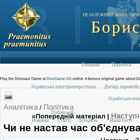
НЕЗАЛЕЖНИЙ АНАЛІТИЧН
Борис
Головна
Політика
Play the Dinosaur Game at
DinoGame.GG
online. A famous original game about D
Українська електроенергетика
Досвід європейсь
Українсько-пол
Аналітика
Політика
/
Публікації
Наступ
«Попередній матеріал |
Новини
Статті
Інтерв'ю
Наші гості
Чи не настав час об'єднув