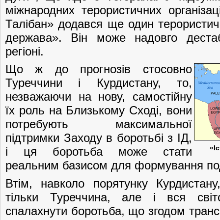
міжнародних терористичних організац
Талібан» додався ще один терористи
держава». Він може надовго дестаб
регіоні.
Що ж до прогнозів стосовно
Туреччини і Курдистану, то,
незважаючи на нову, самостійну
їх роль на Близькому Сході, вони
потребують максимальної
підтримки Заходу в боротьбі з ІД,
«І
і ця боротьба може стати
реальним базисом для формування под
Втім, навколо порятунку Курдистану
тільки Туреччина, але і вся світ
спалахнути боротьба, що згодом транс