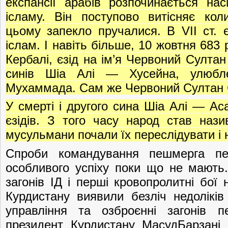
експансії арабів розпочинається на
ісламу. Він поступово витісняє кол
цьому запекло пручалися. В VII ст. є
іслам. І навіть більше, 10 жовтня 683 
Кербалі, єзід на ім’я Червоний Султан
синів Шіа Алі — Хусейна, улюбле
Мухаммада. Сам же Червоний Султан Єз
У смерті і другого сина Шіа Алі — Ас
єзідів. З того часу народ став наз
мусульмани почали їх переслідувати і
Спроби командування пешмерга пе
особливого успіху поки що не мають.
загонів ІД і перші кровопролитні бої н
Курдистану виявили безліч недоліків 
управління та озброєнні загонів 
президент Курдистану МасудБарзані 