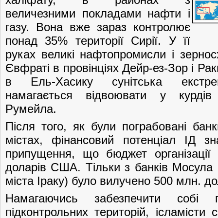
величезними покладами нафти і
газу. Вона вже зараз контролює
понад 35% території Сирії. У її
руках великі нафтопромисли і зернос
Євфраті в провінціях Дейр-ез-Зор і Рак
в Ель-Хасику сунітська екстремі
намагається відвоювати у курдів
Румейла.
Після того, як були пограбовані банк
містах, фінансовий потенціал ІД з
припущення, що бюджет організації
доларів США. Тільки з банків Мосула 
міста Іраку) було вилучено 500 млн. до
Намагаючись забезпечити собі п
підконтрольних територій, ісламісти 