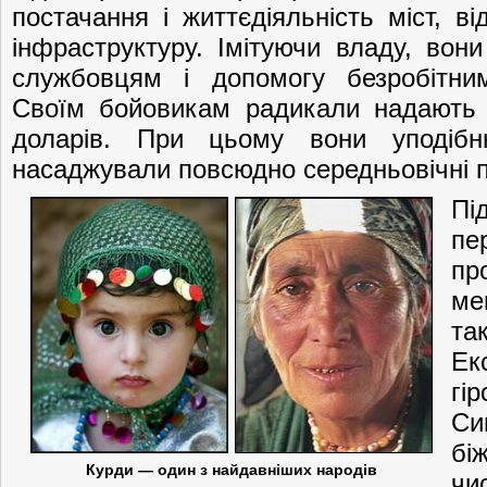
постачання і життєдіяльність міст, в
інфраструктуру. Імітуючи владу, вон
службовцям і допомогу безробітни
Своїм бойовикам радикали надають 
доларів. При цьому вони уподібн
насаджували повсюдно середньовічні 
П
пе
пр
ме
та
Ек
г
Си
бі
Курди — один з найдавніших народів
чи