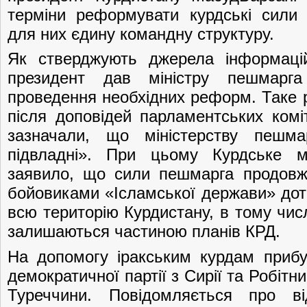
терміни реформувати курдські сили
для них єдину командну структуру.
Як стверджують джерела інформацій
президент дав міністру пешмарга
проведення необхідних реформ. Таке 
після доповідей парламентських коміт
зазначали, що міністерству пешма
підвладні». При цьому Курдське м
заявило, що сили пешмарга продовж
бойовиками «Ісламської держави» доти
всю територію Курдистану, в тому числі
залишаються частиною планів КРД.
На допомогу іракським курдам прибу
демократичної партії з Сирії та Робітни
Туреччини. Повідомляється про ві