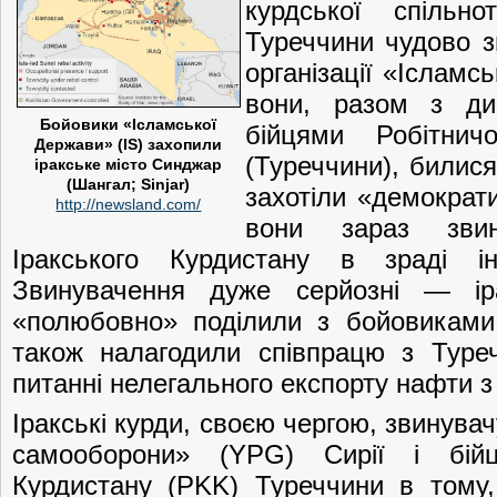
курдської спільн
Туреччини чудово з
організації «Іслам
вони, разом з ди
Бойовики «Ісламської
бійцями Робітничо
Держави» (IS) захопили
(Туреччини), билися
іракське місто Синджар
(Шангал; Sinjar)
захотіли «демократ
http://newsland.com/
вони зараз звину
Іракського Курдистану в зраді ін
Звинувачення дуже серйозні — іра
«полюбовно» поділили з бойовиками 
також налагодили співпрацю з Туре
питанні нелегального експорту нафти з 
Іракські курди, своєю чергою, звинува
самооборони» (YPG) Сирії і бійці
Курдистану (PKK) Туреччини в тому,