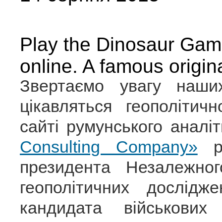
Play the Dinosaur Gam
online. A famous origi
Звертаємо увагу наших
цікавляться геополіти
сайті румунського аналі
Consulting Company»
ро
президента Незалежног
геополітичних дослідж
кандидата військови