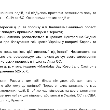
ансних подій, які відбулись протягом останнього часу та
ів — США та ЄС. Основними з таких подій є:
ересня ц. р. та поблизу н.п. Калинівка Вінницької області
ох випадках причиною вибухів є теракти;
який активно розпалюється в країнах Центрально-Східної
а про блокування всіх кроків України у напрямі Європи та
 незалежність цієї автономії від Іспанії. Незважаючи на
ільнотою, референдум вже призвів до суттєвого загострення
тистських процесів в інших країнах ЄС;
ня ц. р. у готелі-казино «Mandalay Bay Resort and Casino» в
ранення 525 осіб.
ин». Разом з тим, збіг більш ніж двох обставин вже є
нею або кому це вигідно? Перше з таких запитань не має
наведених подій. В той же час, відповідь на друге запитання
е для неї вигідні підрив стабільності в Україні, ЄС та США,
олітиці Кремля.
зувала згадані вище інциденти, однак вона безумовно