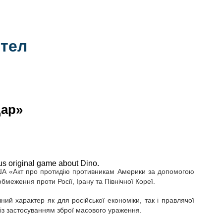
тел
дар»
us original game about Dino.
США «Акт про протидію противникам Америки за допомогою
 обмеження проти Росії, Ірану та Північної Кореї.
ний характер як для російської економіки, так і правлячої
і із застосуванням зброї масового ураження.