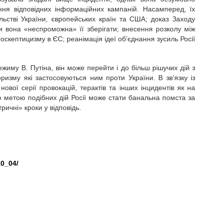
ння відповідних інформаційних кампаній. Насамперед, їх
льстві України, європейських країн та США; доказ Заходу
ки вона «неспроможна» її зберігати; внесення розколу між
скептицизму в ЄС; реанімація ідеї об’єднання зусиль Росії
иму В. Путіна, він може перейти і до більш рішучих дій з
оризму які застосовуються ним проти України. В зв’язку із
вої серії провокацій, терактів та інших інцидентів як на
ю метою подібних дій Росії може стати банальна помста за
ричні» кроки у відповідь.
10_04/