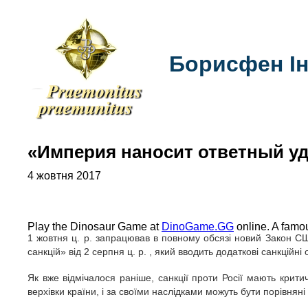
Борисфен Ін
«Империя наносит ответный у
4 жовтня 2017
Play the Dinosaur Game at
DinoGame.GG
online. A famo
1 жовтня ц. р. запрацював в повному обсязі новий Закон 
санкцій» від 2 серпня ц. р. , який вводить додаткові санкційні
Як вже відмічалося раніше, санкції проти Росії мають критич
верхівки країни, і за своїми наслідками можуть бути порівнян