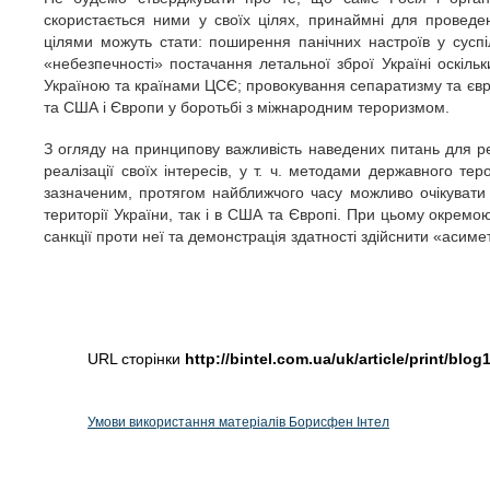
скористається ними у своїх цілях, принаймні для проведе
цілями можуть стати: поширення панічних настроїв у суспі
«небезпечності» постачання летальної зброї Україні оскіль
Україною та країнами ЦСЄ; провокування сепаратизму та євро
та США і Європи у боротьбі з міжнародним тероризмом.
З огляду на принципову важливість наведених питань для реж
реалізації своїх інтересів, у т. ч. методами державного тер
зазначеним, протягом найближчого часу можливо очікувати но
території України, так і в США та Європі. При цьому окремо
санкції проти неї та демонстрація здатності здійснити «асимет
URL сторінки
http://bintel.com.ua/uk/article/print/blog
Умови використання матеріалів Борисфен Інтел