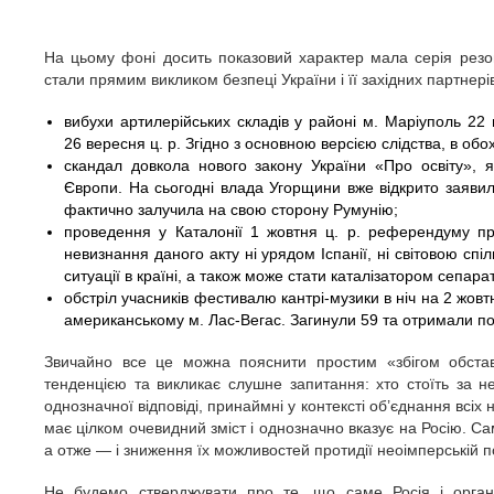
На цьому фоні досить показовий характер мала серія резон
стали прямим викликом безпеці України і її західних партнер
вибухи артилерійських складів у районі м. Маріуполь 22 в
26 вересня ц. р. Згідно з основною версією слідства, в об
скандал довкола нового закону України «Про освіту», 
Європи. На сьогодні влада Угорщини вже відкрито заявил
фактично залучила на свою сторону Румунію;
проведення у Каталонії 1 жовтня ц. р. референдуму про
невизнання даного акту ні урядом Іспанії, ні світовою сп
ситуації в країні, а також може стати каталізатором сепара
обстріл учасників фестивалю кантрі-музики в ніч на 2 жовт
американському м. Лас-Вегас. Загинули 59 та отримали по
Звичайно все це можна пояснити простим «збігом обстав
тенденцією та викликає слушне запитання: хто стоїть за 
однозначної відповіді, принаймні у контексті об’єднання всіх 
має цілком очевидний зміст і однозначно вказує на Росію. Сам
а отже — і зниження їх можливостей протидії неоімперській п
Не будемо стверджувати про те, що саме Росія і органі