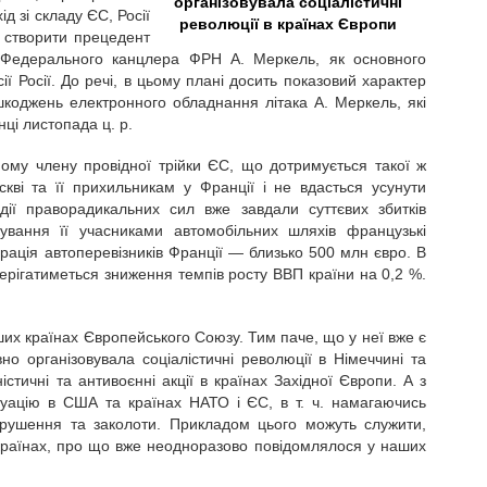
організовувала соціалістичні
ід зі складу ЄС, Росії
революції в країнах Європи
. створити прецедент
ції Федерального канцлера ФРН А. Меркель, як основного
ії Росії. До речі, в цьому плані досить показовий характер
коджень електронного обладнання літака А. Меркель, які
нці листопада ц. р.
ому члену провідної трійки ЄС, що дотримується такої ж
скві та її прихильникам у Франції і не вдасться усунути
ії праворадикальних сил вже завдали суттєвих збитків
кування її учасниками автомобільних шляхів французькі
рація автоперевізників Франції — близько 500 млн євро. В
терігатиметься зниження темпів росту ВВП країни на 0,2 %.
ших країнах Європейського Союзу. Тим паче, що у неї вже є
но організовувала соціалістичні революції в Німеччині та
тичні та антивоєнні акції в країнах Західної Європи. А з
уацію в США та країнах НАТО і ЄС, в т. ч. намагаючись
орушення та заколоти. Прикладом цього можуть служити,
 країнах, про що вже неодноразово повідомлялося у наших