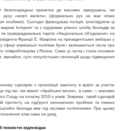
Ф безпосередньо причетна до масових заворушень, які
о руху «жовті жилети» (формально рух не має чітких
ми особами). Сьогодні французька поліція, розслідуючи ці
 мережі Інтернет та з підтримки різного штибу безладів за
их як праворадикальна партія «Національне об’єднання» на
езидента Франції Е. Макрона на президентських виборах у
ії у сфері зовнішньої політики були і залишаються гасла про
о співробітництва з Росією. Саме ці гасла і стали основою
м, звичайно, суто популістських сентенцій щодо підвищення
ичному сценарію з організації заколоту в країні за участю
ще під час так званої «Арабської весни», а саме — масових
го Сходу на початку 2010-х років. Зокрема, такий сценарій
й протесту на підґрунті економічних проблем та певних
сштабні безлади вже під гаслами політичними. При цьому
посилення атак саме на уряд.
ї повністю відповідає