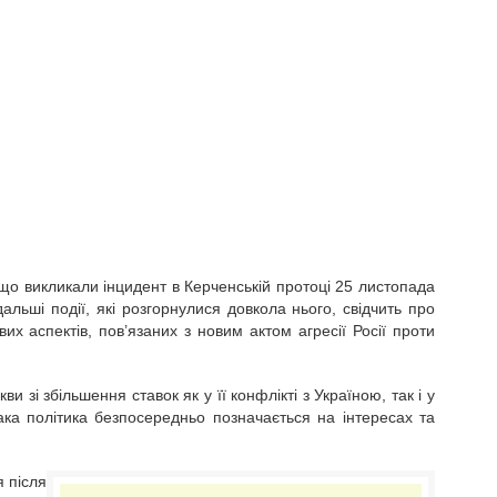
 що викликали інцидент в Керченській протоці 25 листопада
дальші події, які розгорнулися довкола нього, свідчить про
их аспектів, пов’язаних з новим актом агресії Росії проти
и зі збільшення ставок як у її конфлікті з Україною, так і у
ака політика безпосередньо позначається на інтересах та
я після