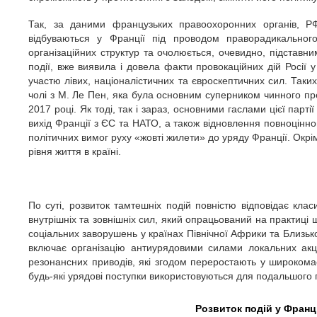
Так, за даними французьких правоохоронних органів, Р
відбуваються у Франції під проводом праворадикальног
організаційних структур та очолюється, очевидно, підставни
події, вже виявила і довела факти провокаційних дій Росії у
участю лівих, націоналістичних та євроскептичних сил. Так
чолі з М. Ле Пен, яка була основним суперником чинного пр
2017 році. Як тоді, так і зараз, основними гаслами цієї парт
вихід Франції з ЄС та НАТО, а також відновлення повноцінног
політичних вимог руху «жовті жилети» до уряду Франції. Окрі
рівня життя в країні.
По суті, розвиток тамтешніх подій повністю відповідає клас
внутрішніх та зовнішніх сил, який опрацьований на практиці 
соціальних заворушень у країнах Північної Африки та Близько
включає організацію антиурядовими силами локальних акці
резонансних приводів, які згодом переростають у широкома
будь-які урядові поступки використовуються для подальшого 
Розвиток подій у Франці