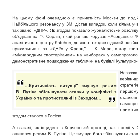
На цьому фоні очевидною є причетність Москви до подій 
Найбільшого резонансу у ЗМІ дістав випадок, коли кілька уч
так званої «ДНР». Як згодом показало журналістське розслід
об’єднання» Ф. Сорлін, який раніше керував «Асоціацією 
аналітичного центру Katehon, до якого входив відомий російсь
прихильник т. зв. «ДНР» у Франції — К. Моро, автор кни
«міжнародним спостерігачем» на «виборах» у самопроголоше
демонстративне пошкодження таблички на будівлі Культурно-
Незважа
керівни
стратегі
…Критичність ситуації змушує режим
першому
В. Путіна збільшувати ставки у конфлікті з
ставленн
Україною та протистоянні із Заходом…
самопро
приміти
згодом сталося з Росією.
А взагалі, як інцидент в Керченській протоці, так і події у
опинився режим В. Путіна. Це змушує його збільшувати ставк