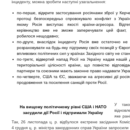
інциденту, можна зробити наступні узагальнення:
по-перше, відкрите застосування росіянами зброї у Керче
протоці безпосередньо спровокувало конфлікт з Украї
якому Росія виступає якості країни-агресора. Відте
керівництво вже не зможе заперечувати цей факт,
робилося нещодавно;
по-друге, внаслідок інциденту Росія вже остаточно не
розраховувати на будь-яку підтримку своїх позицій у Європі
впливових політичних сил у країнах Західного світу не стан
по-третє, відвертий напад Росії на Україну надав нашій 
територіальної цілісності країни, що повністю відпов
партнери та союзники мають законне право надавати Украї
по-четверте, США та ЄС, зважаючи на агресивні дії росія
продовження та посилення санкцій проти Росії.
У тако
На вищому політичному рівні США і НАТО
відновл
засудили дії Росії і підтримали Україну
яке ран
Так, 26 листопада ц. р. відбулося екстрене засідання Коміс
4 грудня ц. р. міністра закордонних справ України запросили 