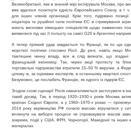
Великобританії, яке в значній мірі інспірувала Москва, про вих
вже вдалося похитнути єдність Європейського Союзу, в т. ч
для інших членів організації. Крім того, підірвано пози
ініціатора та рушійної сили політики ЄС зі стримування агрес
мають висновки німецьких спеціалістів щодо навмисних пош
виявилися під час її польоту на саміт G20 в Аргентині наприкі
А тепер прямий удар завдається по Франції, як по ще одн
жорсткої політики стосовно Росії. До речі, навіть якщо Мо
тамтешню чинну владу, все ж слід визнати, що згадані д
французькій економіці. Так, через акції протесту та бло
торговельні підприємства втратили 15–50 % виручки, а Феде
цілому ж, за оцінками експертів, в останньому кварталі спос
Безумовно, це послабить Францію, як одного із лідерів ЄС.
Згодом схожі сценарії Росія намагатиметься застосувати в ін
такий досвід. Так, в період 1920–1930-х років Москва актив
країнах Східної Європи, а у 1960–1970-х роках — прокомуніс
2014 року керівництво РФ почало масово втручатися у сит
вплинути на виборчі процеси чи спровокувати масові зав
зокрема, події у США, ФРН, Чорногорії, Македонії та інших
матеріалах.