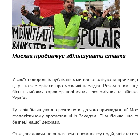
Москва продовжує збільшувати ставки
У своїх попередніх публікаціях ми вже аналізували причини,
ц. р., та застерігали про можливі наслідки. Разом з тим, по
більш глибокий характер політичних, економічних та військов
України.
Тут слід більш уважно розглянути, до чого призводять дії Москв
геополітичному протистоянні із Заходом. Тим більше, що т
безпеці нашої держави.
Отже, зважаючи на аналіз всього комплексу подій, які сталис