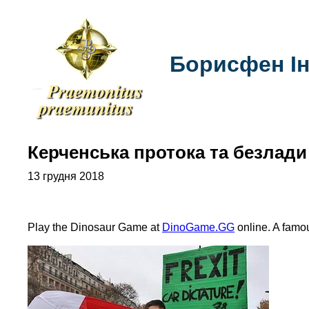
Борисфен Ін
Керченська протока та безлади
13 грудня 2018
Play the Dinosaur Game at
DinoGame.GG
online. A famo