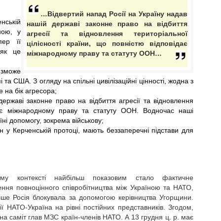
…Відвертий напад Росії на Україну надав
нській
нашій державі законне право на відбиття
ною, у
агресії та відновлення територіальної
пер її
цілісності країни, що повністю відповідає
 як це
міжнародному праву та статуту ООН…
 зможе
 та США. З огляду на спільні цивілізаційні цінності, жодна з
е на бік агресора;
державі законне право на відбиття агресії та відновлення
ідає міжнародному праву та статуту ООН. Водночас наші
ні допомогу, зокрема військову;
н у Керченській протоці, мають беззаперечні підстави для
му контексті найбільш показовим стало фактичне
ення повноцінного співробітництва між Україною та НАТО,
іше Росія блокувала за допомогою керівництва Угорщини.
ії НАТО-Україна на рівні постійних представників. Згодом,
на саміт глав МЗС країн-членів НАТО. А 13 грудня ц. р. має