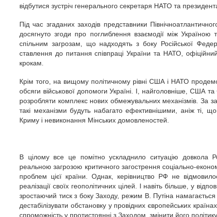
відбутися зустріч генерального секретаря НАТО та президент
Під час згаданих заходів представники Північноатлантичного
досягнуто згоди про поглиблення взаємодії між Україною 
спільним загрозам, що надходять з боку Російської Федер
ставлення до питання співпраці України та НАТО, офіційни
крокам.
Крім того, на вищому політичному рівні США і НАТО продем
обсяги військової допомоги Україні. І, найголовніше, США та
розробляти комплекс нових обмежувальних механізмів. За за
такі механізми будуть набагато ефективнішими, аніж ті, що
Криму і невиконання Мінських домовленостей.
В цілому все це помітно ускладнило ситуацію довкола Ро
реальною загрозою критичного загострення соціально-еконо
проблем цієї країни. Однак, керівництво РФ не відмовило
реалізації своїх геополітичних цілей. І навіть більше, у відпов
зростаючий тиск з боку Заходу, режим В. Путіна намагаєтьс
дестабілізувати обстановку у провідних європейських країна
спроможність у протистоянні з Заходом, змінити його політик