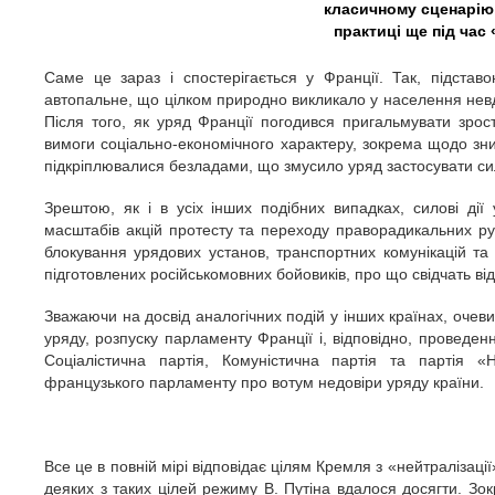
класичному сценарію
практиці ще під час
Саме це зараз і спостерігається у Франції. Так, підстав
автопальне, що цілком природно викликало у населення нев
Після того, як уряд Франції погодився пригальмувати зрост
вимоги соціально-економічного характеру, зокрема щодо зн
підкріплювалися безладами, що змусило уряд застосувати сил
Зрештою, як і в усіх інших подібних випадках, силові дії
масштабів акцій протесту та переходу праворадикальних рух
блокування урядових установ, транспортних комунікацій та 
підготовлених російськомовних бойовиків, про що свідчать ві
Зважаючи на досвід аналогічних подій у інших країнах, очев
уряду, розпуску парламенту Франції і, відповідно, проведенн
Соціалістична партія, Комуністична партія та партія «
французького парламенту про вотум недовіри уряду країни.
Все це в повній мірі відповідає цілям Кремля з «нейтралізації
деяких з таких цілей режиму В. Путіна вдалося досягти. Зо