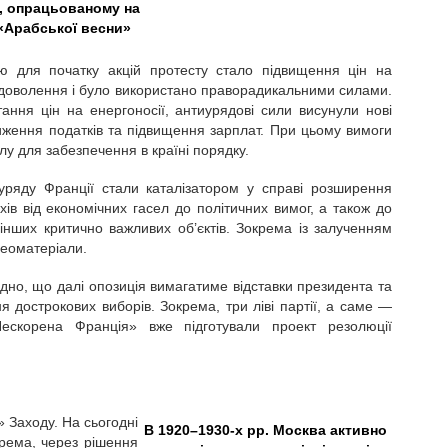
, опрацьованому на
 «Арабської весни»
ою для початку акцій протесту стало підвищення цін на
доволення і було використано праворадикальними силами.
ання цін на енергоносії, антиурядові сили висунули нові
иження податків та підвищення зарплат. При цьому вимоги
у для забезпечення в країні порядку.
 уряду Франції стали каталізатором у справі розширення
ів від економічних гасел до політичних вимог, а також до
інших критично важливих об’єктів. Зокрема із залученням
деоматеріали.
идно, що далі опозиція вимагатиме відставки президента та
я дострокових виборів. Зокрема, три ліві партії, а саме —
Нескорена Франція» вже підготували проект резолюції
» Заходу. На сьогодні
В 1920–1930-х рр. Москва активно
крема, через рішення