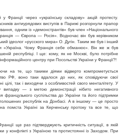
у Франції через «українську складову» акцій протесту.
асників антиурядових виступів в Парижі розгорнули прапор
ування, одним із «демонстрантів» був член «Національного
Франція — Європа — Росія». Водночас він був керівником
кий ідеолог «русского мира» О. Дугін. Таким же був і інший
ги «Україна. Чому Франція себе обманює». Він же ж був
ній республіці. І ще: кому, як не Москві, було потрібне
інформаційного центру при Посольстві України у Франції?!
ючи на те, що такими діями відверто компрометується
цтво РФ, воно таки вдалося до них, як сповідуючи свої
чні цілі, так і виходячи з особливостей свого менталітету. У
 випадку — з метою демонстрації нібито негативного
я французького суспільства до України та його підтримки
голошених республік на Донбасі. А в іншому — це просто
вна помста Україні за Керченську протоку та все те, що
 Франції ще раз підтверджують критичність ситуації, в якій
и у конфлікті з Україною та протистоянні із Заходом. При