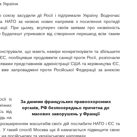
а України.
 союзу засудили дії Росії і підтримали Україну. Водночас
та НАТО за низкою нових напрямів з посилення протидії
ації. При цьому, всупереч своїм заявам про незмінність
й Будапешт утримався від створення перешкод всім таким
онстрували, що мають наміри конкретизувати та збільшити
 ЄС, пообіцявши продовжити санкції проти Росії, розпочали
явами представників адміністрації США та керівництва ЄС,
 вже запроваджені проти Російської Федерації за анексію
сії із
За даними французьких правоохоронних
мічних
органів, РФ безпосередньо причетна до
сь від
масових заворушень у Франції
ідь на
я розширенням масштабів своїх дій послабити НАТО і ЄС та
х. У такий спосіб Москва ще й намагається підвищити свою
у на російському та українському напрямах.