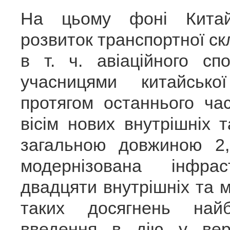
На цьому фоні Китай
розвиток транспортної ск
в т. ч. авіаційного сп
учасницями китайської
протягом останнього ча
вісім нових внутрішніх 
загальною довжиною 2,
модернізована інфр
двадцяти внутрішніх та 
таких досягнень най
введення в дію у вере