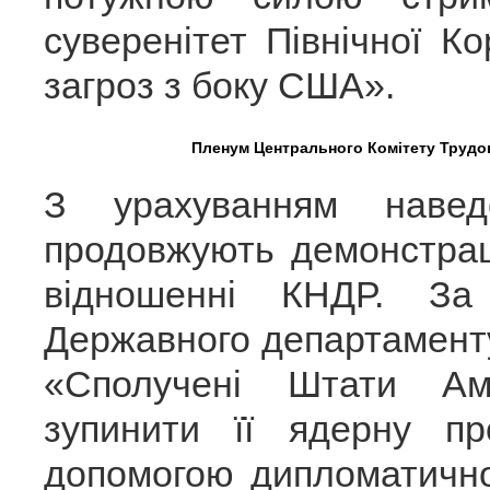
суверенітет Північної К
загроз з боку США».
Пленум Центрального Комітету Трудово
З урахуванням наве
продовжують демонстрац
відношенні КНДР. За
Державного департаменту
«Сполучені Штати А
зупинити її ядерну п
допомогою дипломатично