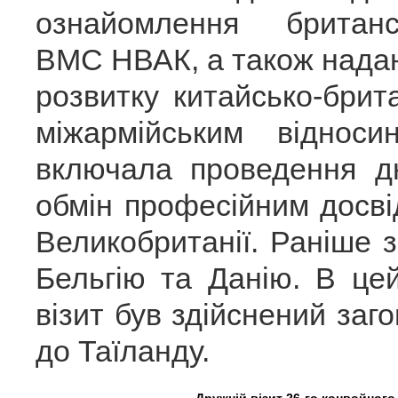
ознайомлення британ
ВМС НВАК, а також нада
розвитку китайсько-бри
міжармійським віднос
включала проведення д
обмін професійним досв
Великобританії. Раніше 
Бельгію та Данію. В це
візит був здійснений за
до Таїланду.