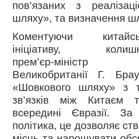
пов’язаних з реаліза
шляху», та визначення шл
Коментуючи китайсь
ініціативу, колишн
прем’єр-міністр
Великобританії Г. Бра
«Шовкового шляху» з 
зв’язків між Китаєм
всередині Євразії. За
політика, це дозволяє с
місць та нарощувати обся