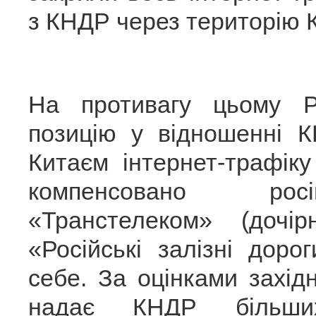
з КНДР через територію 
На противагу цьому Ро
позицію у відношенні К
Китаєм інтернет-трафіку
компенсовано рос
«Транстелеком» (дочір
«Російські залізні доро
себе. За оцінками захід
надає КНДР більши