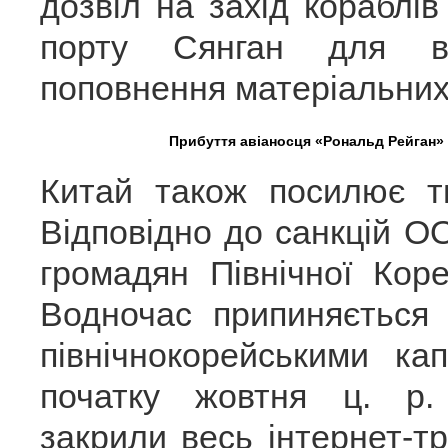
дозвіл на захід кораблів
порту Сянган для в
поповнення матеріальних 
Прибуття авіаносця «Рональд Рейган» (
Китай також посилює т
Відповідно до санкцій О
громадян Північної Кор
Водночас припиняється 
північнокорейськими ка
початку жовтня ц. р.
закрили весь інтернет-т