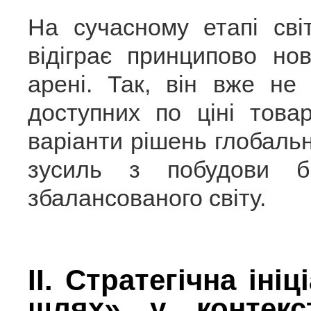
На сучасному етапі світ
відіграє принципово но
арені. Так, він вже не
доступних по ціні това
варіанти рішень глобаль
зусиль з побудови б
збалансованого світу.
ІІ. Стратегічна іні
шлях» у контекс