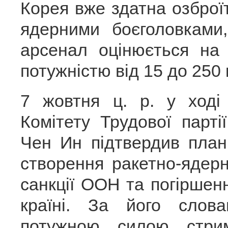
Корея вже здатна озброїт
ядерними боєголовками
арсенал оцінюється на 
потужністю від 15 до 250 
7 жовтня ц. р. у ході
Комітету Трудової парт
Чен Ин підтвердив пла
створення ракетно-ядер
санкції ООН та погіршенн
країні. За його слов
потужною силою стрим