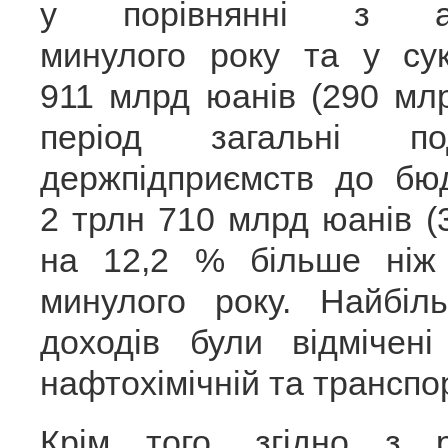
у порівнянні з ан
минулого року та у су
911 млрд юанів (290 мл
період загальні под
держпідприємств до бю
2 трлн 710 млрд юанів 
на 12,2 % більше ніж 
минулого року. Найбіл
доходів були відмічені
нафтохімічній та транспор
Крім того, згідно з р