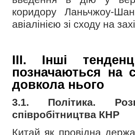
коридору Ланьчжоу-Ша
авіалінією зі сходу на зах
ІІІ. Інші тенден
позначаються на с
довкола нього
3.1. Політика. Роз
співробітництва КНР
Китай як провідна держ