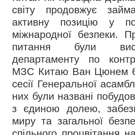
світу продовжує займа
активну позицію у по
міжнародної безпеки. П
питання були висл
департаменту по конт
МЗС Китаю Ван Цюнем 6 ж
сесії Генеральної асамб
них були названі побудо
з єдиною долею, забез
миру та загальної безп
спільного процвітання н