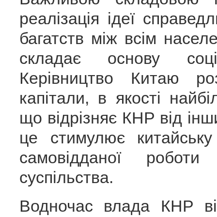
реалізація ідеї справед
багатств між всім насел
складає основу соціа
Керівництво Китаю р
капітали, в якості найб
що відрізняє КНР від інш
це стимулює китайську
самовідданої роботи
суспільства.
Водночас влада КНР ві