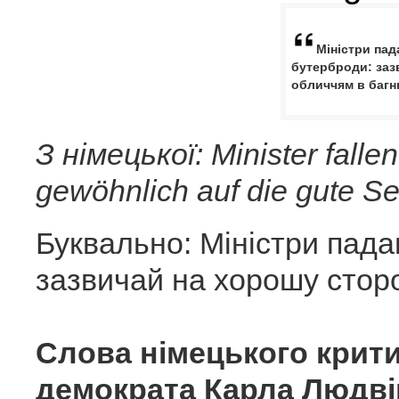
Міністри пад
бутерброди: заз
обличчям в багн
З німецької: Minister fallen
gewöhnlich auf die gute Se
Буквально: Міністри пада
зазвичай на хорошу сторо
Слова німецького критик
демократа Карла Людві