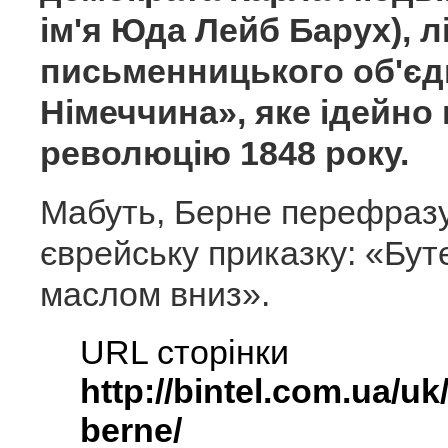
ім'я Юда Лейб Барух), л
письменницького об'є
Німеччина», яке ідейно
революцію 1848 року.
Мабуть, Берне перефраз
єврейську приказку: «Бу
маслом вниз».
URL сторінки
http://bintel.com.ua/uk/
berne/