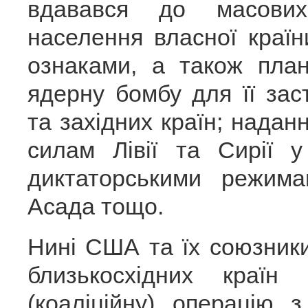
вдавався до масових
населення власної країн
ознаками, а також пла
ядерну бомбу для її зас
та західних країн; нада
силам Лівії та Сирії 
диктаторськими режим
Асада тощо.
Нині США та їх союзники
близькосхідних країн
(коаліційну) операцію 