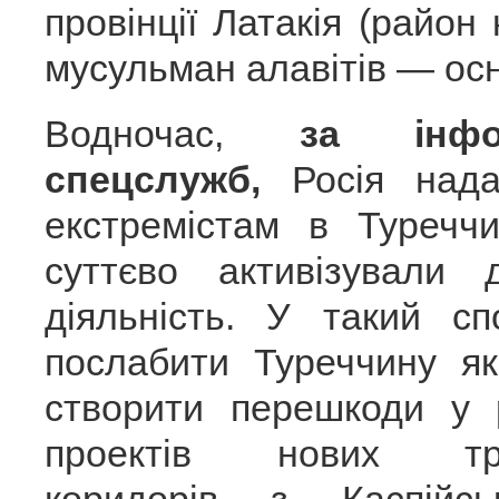
провінції Латакія (райо
мусульман алавітів — осн
Водночас,
за інфо
спецслужб,
Росія нада
екстремістам в Туреччи
суттєво активізували д
діяльність. У такий сп
послабити Туреччину я
створити перешкоди у р
проектів нових тран