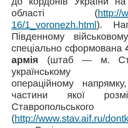
до кордонів України на
області (
http:/
16/1_voronezh.html
). На
Південному військово
спеціально сформована
армія
(штаб — м. Ста
українському (азо
операційному напрямку
частини якої розм
Ставрополь
(
http://www.stav.aif.ru/do