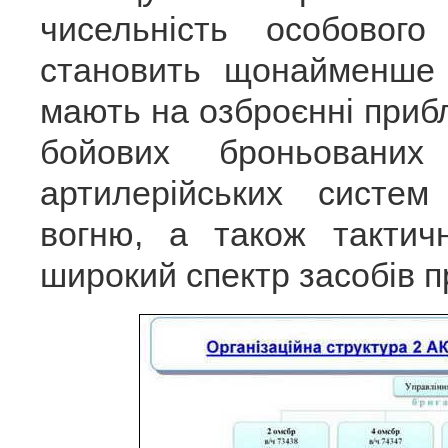
чисельність особовог
становить щонайменше 4
мають на озброєнні прибл
бойових броньовани
артилерійських систе
вогню, а також тактич
широкий спектр засобів п