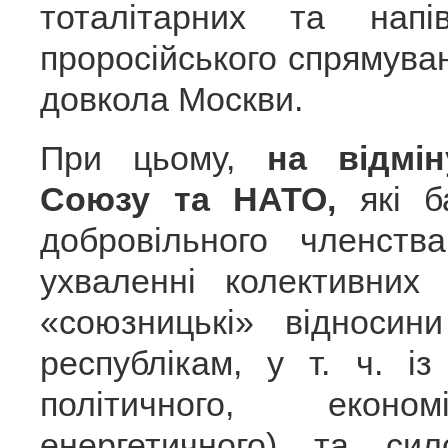
тоталітарних та напі
проросійського спрямуван
довкола Москви.
При цьому,
на відмі
Союзу та НАТО,
які б
добровільного членст
ухваленні колективних 
«союзницькі» відносин
республікам, у т. ч. і
політичного, економ
енергетичного) та си