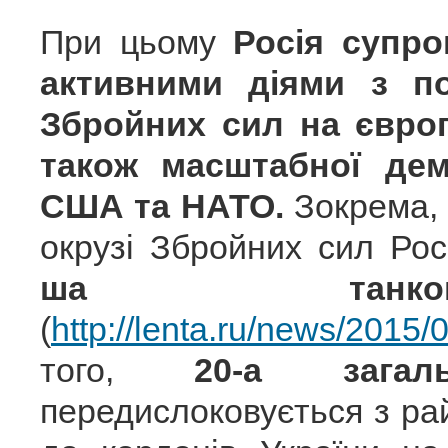
При цьому
Росія супр
активними діями з п
Збройних сил на євро
також масштабної дем
США та НАТО.
Зокрема, 
окрузі Збройних сил Рос
ша танко
(
http://lenta.ru/news/2015/
того,
20-а загал
передислоковується з ра