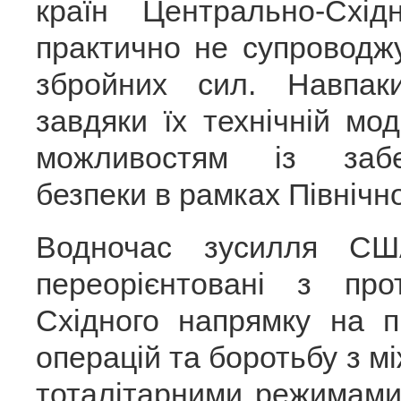
країн Центрально-Схі
практично не супроводж
збройних сил. Навпак
завдяки їх технічній мо
можливостям із забе
безпеки в рамках Північн
Водночас зусилля С
переорієнтовані з про
Східного напрямку на 
операцій та боротьбу з 
тоталітарними режимами