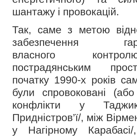
шантажу і провокацій.
Так, саме з метою відн
забезпечення гара
власного контр
пострадянським про
початку 1990-х років с
були спровоковані (або
конфлікти у Таджик
Придністров’ї/, між Вірм
у Нагірному Карабасі/