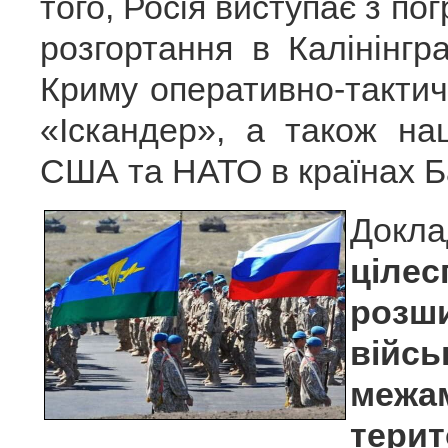
того, Росія виступає з п
розгортання в Калінінгр
Криму оперативно-тактич
«Іскандер», а також на
США та НАТО в країнах Ба
Док
ціле
розш
війсь
межа
тер