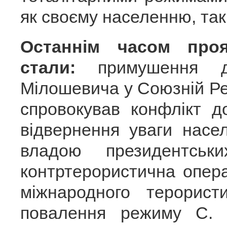
як своєму населенню, так 
Останнім часом проя
стали:
примушення д
Мілошевича у Союзній Ре
спровокував конфлікт 
відвернення уваги насе
владою президентськ
контртерористична опера
міжнародного терорист
повалення режиму С. 