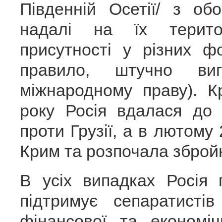
Південній Осетії/ з об
надалі на їх територ
присутності у різних 
правило, штучно ви
міжнародному праву). К
року Росія вдалася до 
проти Грузії, а в лютом
Крим та розпочала збройн
В усіх випадках Росія 
підтримує сепаратисті
фінансової та економі