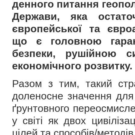
денного питання геопо
Держави, яка остат
європейської та євроа
що є головною гаран
безпеки, рушійною с
економічного розвитку.
Разом з тим, такий стр
доленосне значення для
ґрунтовного переосмисле
у світі як двох цивілізац
цілей та способів/методів