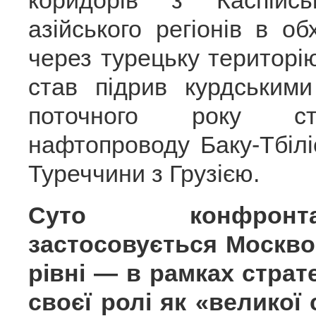
коридорів з Каспійс
азійського регіонів в об
через турецьку територі
став підрив курдським
поточного року стр
нафтопроводу Баку-Тбілі
Туреччини з Грузією.
Суто конфронта
застосовується Москво
рівні — в рамках страте
своєї ролі як «великої 