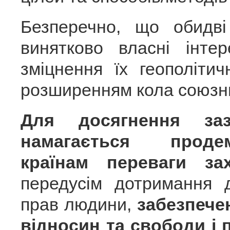
Безперечно, що обидві
винятково власні інте
зміцнення їх геополіти
розширенням кола союзник
Для досягнення за
намагається проде
країнам переваги зах
передусім дотримання 
прав людини,
забезпече
відносин
та свободи і п