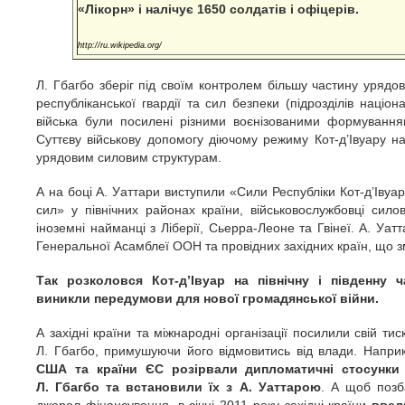
«Лікорн» і налічує 1650 солдатів і офіцерів.
http://ru.wikipedia.org/
Л. Гбагбо зберіг під своїм контролем більшу частину урядови
республіканської гвардії та сил безпеки (підрозділів націон
війська були посилені різними воєнізованими формуванн
Суттєву військову допомогу діючому режиму Кот-д’Івуару н
урядовим силовим структурам.
А на боці А. Уаттари виступили «Сили Республіки Кот-д’Івуа
сил» у північних районах країни, військовослужбовці сило
іноземні найманці з Ліберії, Сьерра-Леоне та Гвінеї. А. Уатт
Генеральної Асамблеї ООН та провідних західних країн, що зм
Так розколовся Кот-д’Івуар на північну і південну ч
виникли передумови для нової громадянської війни.
А західні країни та міжнародні організації посилили свій ти
Л. Гбагбо, примушуючи його відмовитись від влади. Напри
США та країни ЄС розірвали дипломатичні стосунки
Л. Гбагбо та встановили їх з А. Уаттарою
. А щоб позб