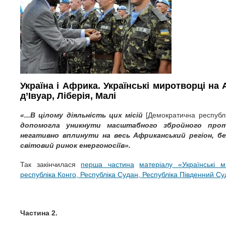
Україна і Африка. Українські миротворці на
д’Івуар, Ліберія, Малі
«...В цілому діяльність цих місій
[Демократична республі
допомогла уникнути масштабного збройного про
негативно вплинути на весь Африканський регіон, б
світовий ринок енергоносіїв».
Так
закінчилася
перша частина
матеріалу
«
Українські 
республіка Конго, Республіка Судан, Республіка Південний С
Частина 2.