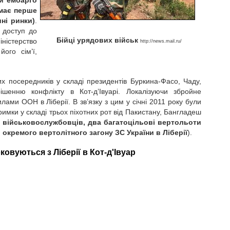
и ембарго
ймає перше
ні ринки)
.
 доступ до
Бійці урядових військ
ністерство
http://news.mail.ru/
ого сім’ї,
 посередників у складі президентів Буркина-Фасо, Чаду,
шенню конфлікту в Кот-д’Івуарі. Локалізуючи збройне
ми ООН в Ліберії. В зв’язку з цим у січні 2011 року були
мки у складі трьох піхотних рот від Пакистану, Бангладеш
60 військовослужбовців, два багатоцільові вертольоти
 окремого вертолітного загону ЗС України в Ліберії
).
овуються з Ліберії в Кот-д'Івуар