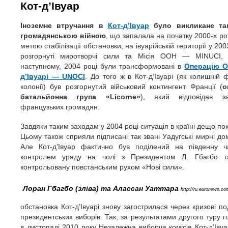
Кот-д’Івуар
Іноземне втручання в
Кот-д’Івуар
було викликане та
громадянською війною
, що запалала на початку 2000-х рок
метою стабілізації обстановки, на івуарійській території у 200
розгорнуті миротворчі сили та Місія ООН — MINUCI, 
наступному, 2004 році були трансформовані в
Операцію О
д’Івуарі — UNOCI
. До того ж в Кот-д’Івуарі (як колишній 
колонії) був розгорнутий військовий контингент Франції (
о
батальйонна група «Licorne»
), який відповідав з
французьких громадян.
Завдяки таким заходам у 2004 році ситуація в країні дещо п
Цьому також сприяли підписані так звані Уадугські мирні до
Але Кот-д’Івуар фактично був поділений на південну ч
контролем уряду на чолі з Президентом Л. Гбагбо та 
контрольовану повстанським рухом «Нові сили».
Лоран Гбагбо (зліва) та Алассан Уаттара
http://ru.euronews.co
обстановка Кот-д’Івуарі знову загострилася через кризові по
президентських виборів. Так, за результатами другого туру 
в листопаді 2010 року Незалежна виборча комісія Кот-д’Іву