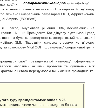
помаранчевим кольором
ttp://ru.wikipedia.org/
тра країни
го основного опонента — чинного Президента Кот-д’Івуару
 було визнано Генеральним секретарем ООН, Африканським
ідної Африки (ECOWAS).
а Л. Гбагбо) анулювала рішення НВК, посилаючись на
 країни. Чинний Президента Кот-д’Івуару підтримав і уряд
 рішенням було запроваджено комендантський час, закриті
иційних ЗМІ. Підрозділи силових структур Кот-д’Івуару
лу та транспорту Місії ООН, французької оперативної групи
процедури своєї президентської інавгурації, сформували
увалося масовими акціями протестів та сутичками між
о фактично і стало передумовою виникнення громадянської
ругого туру президентських виборів 28
я між прихильниками чинного президента
Лорана