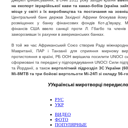
джерел фінансування, в січні 2011 року західні країни
ввел
на експорт івуарійської кави та какао-бобів (країна за
місце у світі з їх виробництва та постачання на зовніш
Центральний банк держав Західної Африки блокував йому
розміщених у банку фінансових фондів Кот-д’Івуару, Мі
фінансів США ввело санкції проти Л. Гбагбо та членів й
заморозивши їх рахунки в американських банках.
В той же час Африканський Союз створив Раду міжнародних
Мавританії, ПАР і Танзанії для сприяння мирному вирі
протистояння в країні, РБ ООН вирішила посилити UNOCI сила
сформовані та передані у підпорядкування UNOCI Сили підтри
та Йорданії, а також
вертолітний підрозділ ЗС України (
Мі-8МТВ та три бойові вертольоти Мі-24П зі складу 56-го
УУкраїнські миротворці передислок