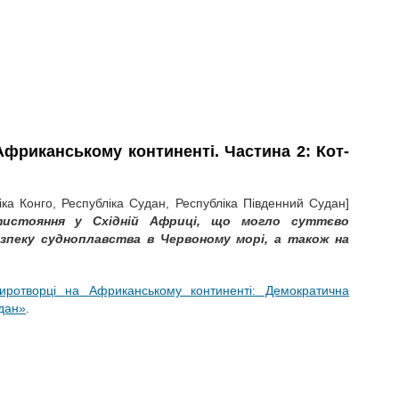
 Африканському континенті. Частина 2: Кот-
ка Конго, Республіка Судан, Республіка Південний Судан]
тистояння у Східній Африці, що могло суттєво
езпеку судноплавства в Червоному морі, а також на
миротворці
на
Африканському континенті: Демократична
удан
»
.