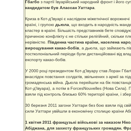
Гбагбо
з партії Івуарійський народний фронт і його с
кандидатом був Алассан Уаттара
.
Криза в Кот-д'Івуарі є наслідком міжетнічної ворожнечі
країні, і групою
дьюла
, що входить в народність манд
кластер в країні. Більшість представників бете сповід
причиною конфлікту є не стільки релігійний, скільки 
нерівністю.
Південна частина країни, населена наро
вирощування какао-бобів
, а дьюла, що займають пів
постколоніальний періоди були дистанційовані від влад
експорту какао-бобів.
У 2000 році президентом Кот-д'Івуару став Лоран Гбагб
внаслідок повстання солдатів, звільнених з армії за пі
громадянська війна. Дьюла перейшли на бік повстанців 
Кот-д'Івуара), а потім в ForcesNouvelles (Нова Сила). 
взяли під контроль близько 60% території країни, і збе
30 березня 2011 загони Уаттари без бою взяли під сві
сили Уаттари увійшли в економічну столицю країни Аб
1 квітня 2011 французькі військові за наказом Нік
Абіджана, для захисту французьких громадян. Фр