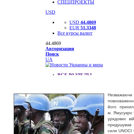
Незважаючи 
повноваження
його прихил
м. Ямусукро т
урядових ві
придушував в
сили UNOCI т