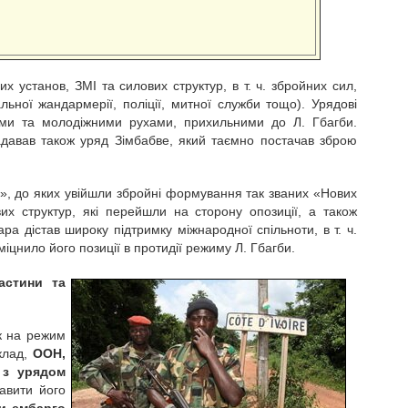
х установ, ЗМІ та силових структур, в т. ч. збройних сил,
альної жандармерії, поліції, митної служби тощо). Урядові
ями та молодіжними рухами, прихильними до Л. Гбагби.
адавав також уряд Зімбабве, який таємно постачав зброю
р», до яких увійшли збройні формування так званих «Нових
вих структур, які перейшли на сторону опозиції, а також
ара дістав широку підтримку міжнародної спільноти, в т. ч.
іцнило його позиції в протидії режиму Л. Гбагби.
астини та
ск на режим
клад,
ООН,
 з урядом
авити його