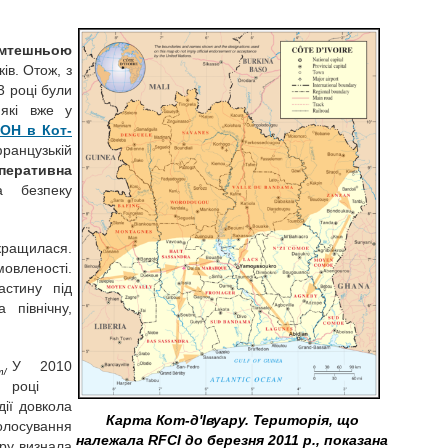
мтешньою
ів. Отож, з
3 році були
які вже у
ОН в Кот-
французькій
перативна
а безпеку
окращилася.
мовленості.
астину під
північну,
У 2010
m/
році
дії довкола
Карта Кот-д'Івуару. Територія, що
голосування
належала
RFCI до березня 2011 р., показана
ару визнала