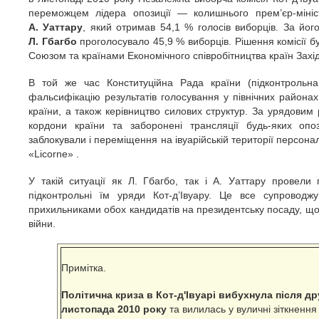
переможцем лідера опозиції — колишнього прем’єр-мініс
А. Уаттару
, який отримав 54,1 % голосів виборців. За йо
Л. Гбагбо
проголосувало 45,9 % виборців. Рішення комісії
Союзом та країнами Економічного співробітництва країн Зах
В той же час Конституційна Рада країни (підконтрольн
фальсифікацію результатів голосування у північних районах
країни, а також керівництво силових структур. За урядовим
кордони країни та заборонені трансляції будь-яких опоз
заблокували і переміщення на івуарійській території персона
«Licorne» .
У такій ситуації як Л. Гбагбо, так і А. Уаттару провели 
підконтрольні їм уряди Кот-д’Івуару. Це все супроводж
прихильниками обох кандидатів на президентську посаду, щ
війни.
Примітка.
Політична криза в Кот-д'Івуарі вибухнула після д
листопада 2010 року
та вилилась у вуличні зіткненн