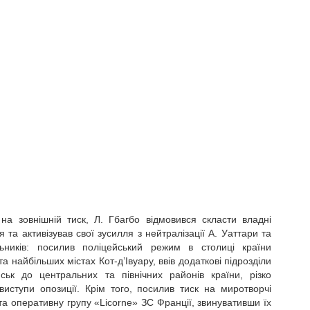
на зовнішній тиск, Л. Гбагбо відмовився скласти владні
 та активізував свої зусилля з нейтралізації А. Уаттари та
ьників: посилив поліцейський режим в столиці країни
а найбільших містах Кот-д’Івуару, ввів додаткові підрозділи
йськ до центральних та північних районів країни, різко
иступи опозиції. Крім того, посилив тиск на миротворчі
а оперативну групу «Licorne» ЗС Франції, звинувативши їх