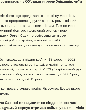
упротивниками з
Об'єднання республіканців, чиїм
 між
бете
, що представляють етнічну меншість в
е, яка представляє другий за розміром етнічний
ують християнство, а дьюла - іслам. Тим не менш,
племінний фактор, підсилений економічною
дами бете і баулі, є світовим центром
нічні райони країни, в колоніальний і
и і позбавлені доступу до фінансових потоків від
о - виходець з півдня країни. 19 вересня 2002
дозрою в нелояльності владі, в країні почалася
півночі, спочатку в партії MPCI (Патріотичний рух
Повстанці об'єднали кілька племен, і до 2007 року
регли його аж до 2011 року.
й контроль столицю країни Ямусукро. Ще до цього
іджан.
оля Саркозі висадилися на південній околиці
анцузький корпус отримав найменування - місія