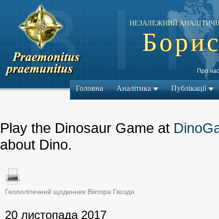
НЕЗАЛЕЖНИЙ АНАЛІТИЧН
Борис
Про на
Головна
Аналітика
Публікації
Play the Dinosaur Game at
DinoG
about Dino.
Геополітичний щоденник Віктора Гвоздя
← Попередній м
20 листопада 2017