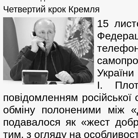
Четвертий крок Кремля
15 лист
Федераці
телефо
самопр
Укра
І. Пло
повідомленням російської 
обміну полоненими між 
подавалося як «жест добр
тим, з огляду на особливост