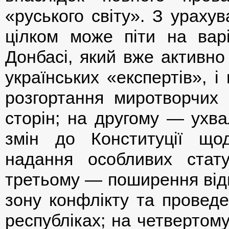
«руського світу». З ураху
цілком може піти на вар
Донбасі, який вже активно
українських «експертів», 
розгортання миротворчих
сторін; на другому — ухв
змін до Конституції що
надання особливих стату
третьому — поширення відп
зону конфлікту та провед
республіках; на четвертом