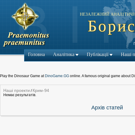
НЕЗАЛЕЖНИЙ АНАЛІТИЧН
Борис
Головна
Аналітика
Публікації
Наші 
Play the Dinosaur Game at
DinoGame.GG
online. A famous original game about D
Наші проекти
Крим-94
/
Немає результатів.
Архiв статей