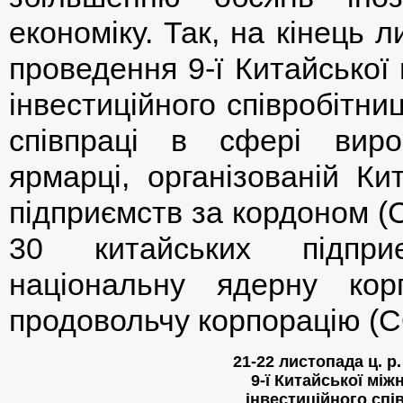
економіку. Так, на кінець л
проведення 9-ї Китайської
інвестиційного співробітн
співпраці в сфері виро
ярмарці, організованій Ки
підприємств за кордоном (
30 китайських підпри
національну ядерну ко
продовольчу корпорацію (
21-22 листопада ц. р
9-ї Китайської мі
інвестиційного спі