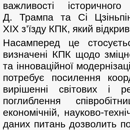
важливості історичного
Д. Трампа та Сі Цзіньпі
ХІХ з’їзду КПК, який відкри
Насамперед це стосуєть
визначені КПК щодо зміцн
та інноваційної модернізац
потребує посилення коо
вирішенні світових і р
поглиблення співробіт
економічній, науково-техн
даних питань дозволить п