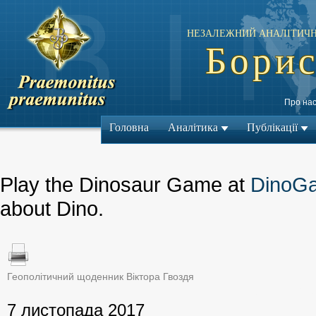
НЕЗАЛЕЖНИЙ АНАЛІТИЧН
Борис
Про на
Головна
Аналітика
Публікації
Play the Dinosaur Game at
DinoG
about Dino.
Геополітичний щоденник Віктора Гвоздя
← Попередній м
7 листопада 2017