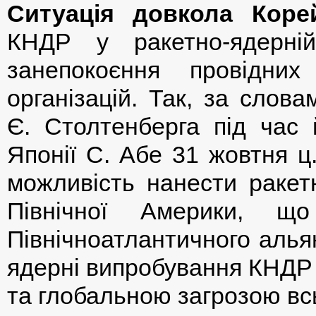
Ситуація довкола Корей
КНДР у ракетно-ядерні
занепокоєння провідни
організацій. Так, за слов
Є. Столтенберга під час й
Японії С. Абе 31 жовтня ц
можливість нанести ракет
Північної Америки, що
Північноатлантичного алья
ядерні випробування КНДР
та глобальною загрозою всь