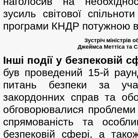
наголосив на необхіднос
зусиль світової спільноти
програми КНДР потужною в
Зустріч міністрів 
Джеймса Меттіса та С
Інші події у безпековій с
був проведений 15-й раунд
питань безпеки за учас
закордонних справ та обо
обговорювалися проблеми с
спрямованість та особли
безпековій сфері, а тако