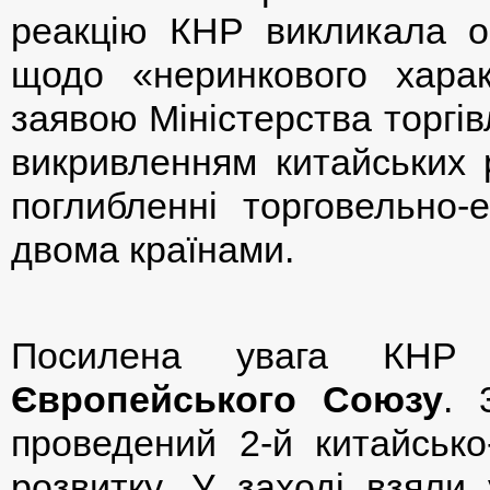
реакцію КНР викликала оц
щодо «неринкового харак
заявою Міністерства торгі
викривленням китайських 
поглибленні торговельно-е
двома країнами.
Посилена увага КНР п
Європейського Союзу
. 
проведений 2-й китайсько
розвитку. У заході взяли 