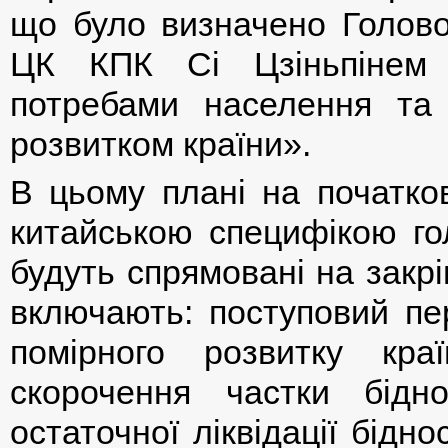
що було визначено Голов
ЦК КПК Сі Цзіньпінем 
потребами населення та 
розвитком країни».
В цьому плані на початков
китайською специфікою го
будуть спрямовані на закрі
включають: поступовий пер
помірного розвитку краї
скорочення частки бідн
остаточної ліквідації бідн