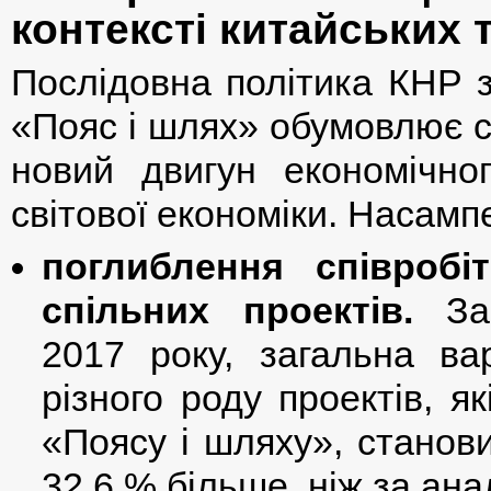
контексті китайських 
Послідовна політика КНР з 
«Пояс і шлях» обумовлює ст
новий двигун економічно
світової економіки. Насамп
поглиблення співробі
спільних проектів.
За 
2017 року, загальна вар
різного роду проектів, я
«Поясу і шляху», станов
32,6 % більше, ніж за ана