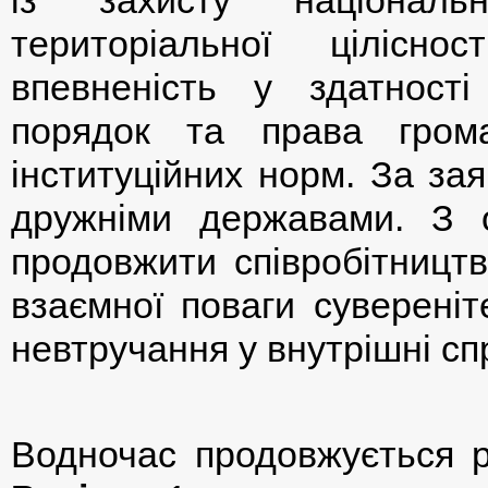
із захисту національ
територіальної цілісн
впевненість у здатності
порядок та права гром
інституційних норм. За за
дружніми державами. З 
продовжити співробітництв
взаємної поваги сувереніте
невтручання у внутрішні сп
Водночас продовжується р