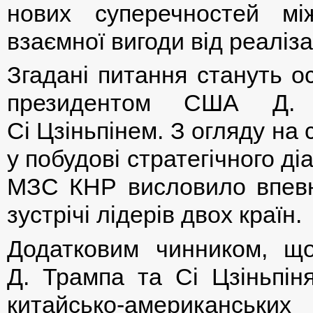
нових суперечностей м
взаємної вигоди від реаліза
Згадані питання стануть о
президентом США Д.
Сі Цзіньпінем. З огляду на
у побудові стратегічного д
МЗС КНР висловило впевне
зустрічі лідерів двох країн.
Додатковим чинником, що 
Д. Трампа та Сі Цзіньпін
китайсько-американських 