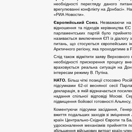
необхідності перегляду даного питан
врегулюванні конфлікту на Донбасі». На
«РИА Новости».
Європейський Союз.
Незважаючи на з
відношення та підходів керівництва ЄС 
парламентських партій було прийнято
називається виключення ЄП із діалогу з
питань, що стосуються європейських і
Арктичного регіону, яка проходитиме в Ро
Слід також відмітити заяву Верховного 
необхідності прискорення процесу вне
враховується реальна ситуація на Донб
інтересам режиму В. Путіна.
НАТО.
Більш чіткі позиції стосовно Рос
підсумками 62-ої весняної сесії Парл
декларація, в якій відзначається посиле
надання спільної відповіді Москві. С
підвищення бойової готовності Альянсу, 
Коментуючи підсумки засідання, Генер
вжиття подальших заходів зі зміцнення А
країн Центрально-Східної Європи та Б
удосконалення механізмів прийняття по
збільшення військових витрат країн-чле