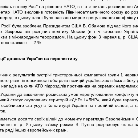
вість впливу Росії на рішення НАТО, в т. ч. з питань розширення 
етар НАТО висловив готовність Північноатлантичного союзу до розв
перед, в цьому плані було названо мирне врегулювання конфлікту 
Росії була зроблена Президентом США Б. Обамою під час його ви
 Зокрема він розцінив політику Москви (в т. ч. стосовно України)
оскви з міжнародним тероризмом. На цьому фоні 3 червня ц. р. США 
нтною ставкою — 2 %.
уації довкола України на перспективу
ичних результатів зустрічі тристоронньої компактної групи 1 червн
ого рівня інтенсивності обстрілів позицій українських військ з бо
 нападів на сили АТО підрозділів противника на окремих напрямках
країни до виконання російських умов «врегулювання» конфлікту на 
вий статус окупованих територій «ДНР» і «ЛНР», який буде гаранту
особливого статусу) в Конституції України на постійній основі, а
ток.
иметься досягти своїх цілей до моменту перегляду Європейським С
 липня ц. р. У цьому зв’язку режим В. Путіна розраховує як на в
та ряді інших європейських країн.