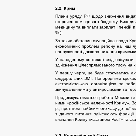
2.2. Крим
Плани уряду РФ щодо зниження видатк
скорочення місцевого бюджету. Виходячи 
медицину та виплати зарплат і пенсій 
%.).
За таких обставин окупаційна влада Кр
економічних проблем регіону на інші 
напруженості довкола питання кримськи
У наведеному контексті слід очікуват
здійснення цілеспрямованого тиску на 
У першу чергу, це буде стосуватись ак
федеральних ЗМІ. Попередніми кроками
екстремістською організацією та заб
звинуваченнями у антиросійській та теро
Продовжуватиметься робота Москви і з л
ними «російської належності Криму». Зо
р., протягом найближчого часу до неї мож
з даного питання здійснюють фракції 
визнання Криму «частиною Росії» та ска
2.3. Європейський Союз