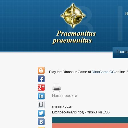
Н
Голов
Play the Dinosaur Game at
DinoGame.GG
online. 
Наші проекти
6 червня 2016
Експрес-аналіз подій тижня № 1/06