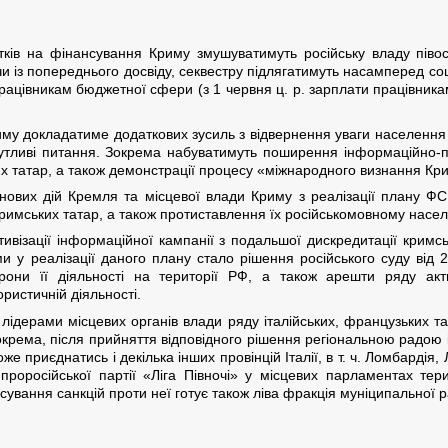
ів на фінансування Криму змушуватимуть російську владу піво
із попереднього досвіду, секвестру підлягатимуть насамперед соціа
працівникам бюджетної сфери (з 1 червня ц. р. зарплати працівник
иму докладатиме додаткових зусиль з відвернення уваги населення
чутливі питання. Зокрема набуватимуть поширення інформаційно-п
х татар, а також демонстрації процесу «міжнародного визнання Кри
и нових дій Кремля та місцевої влади Криму з реалізації плану Ф
кримських татар, а також протиставлення їх російськомовному насе
тивізації інформаційної кампанії з подальшої дискредитації кримс
 у реалізації даного плану стало рішення російського суду від 2
орони її діяльності на території РФ, а також арешти ряду акти
ристичній діяльності.
ідерами місцевих органів влади ряду італійських, французьких та 
крема, після прийняття відповідного рішення регіональною радою іт
е приєднатись і декілька інших провінцій Італії, в т. ч. Ломбардія, 
проросійської партії «Ліга Півночі» у місцевих парламентах те
сування санкцій проти неї готує також ліва фракція муніципальної 