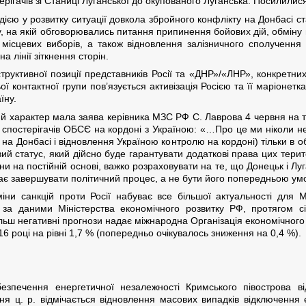
рігачів зі Станиці Луганської до окупованого Луганська. Посилилис
єю у розвитку ситуації довкола збройного конфлікту на Донбасі ст
ьку, на якій обговорювались питання припинення бойових дій, обмі
ісцевих виборів, а також відновлення залізничного сполучення 
 лінії зіткнення сторін.
труктивної позиції представників Росії та «ДНР»/«ЛНР», конкретни
ої контактної групи пов’язується активізація Росією та її маріонет
їну.
й характер мала заява керівника МЗС РФ С. Лаврова 4 червня на те
х спостерігачів ОБСЄ на кордоні з Україною: «…Про це ми ніколи н
на Донбасі і відновлення Україною контролю на кордоні) тільки в об
вий статус, який дійсно буде гарантувати додаткові права цих терит
аїни на постійній основі, важко розраховувати на те, що Донецьк і 
ає завершувати політичний процес, а не бути його попередньою ум
іни санкцій проти Росії набуває все більшої актуальності для
к, за даними Міністерства економічного розвитку РФ, протягом сі
ільш негативні прогнози надає міжнародна Організація економічного
016 році на рівні 1,7 % (попередньо очікувалось зниження на 0,4 %).
зпечення енергетичної незалежності Кримського півострова в
я ц. р. відмічається відновлення масових випадків відключення 