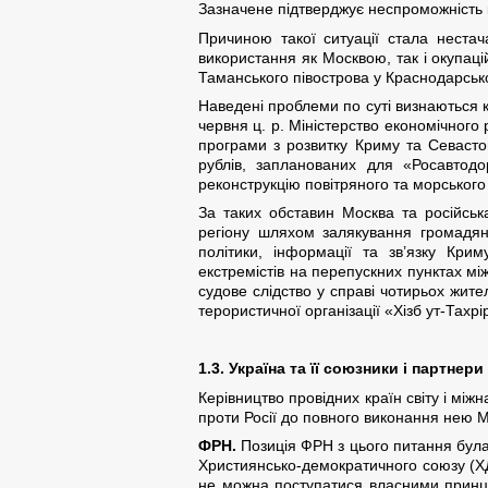
Зазначене підтверджує неспроможність к
Причиною такої ситуації стала нестача
використання як Москвою, так і окупа
Таманського півострова у Краснодарсько
Наведені проблеми по суті визнаються к
червня ц. р. Міністерство економічног
програми з розвитку Криму та Севасто
рублів, запланованих для «Росавтод
реконструкцію повітряного та морського
За таких обставин Москва та російськ
регіону шляхом залякування громадян 
політики, інформації та зв’язку Кри
екстремістів на перепускних пунктах мі
судове слідство у справі чотирьох жите
терористичної організації «Хізб ут-Тахрі
1.3. Україна та її союзники і партнери
К
ерівництво провідних країн світу і мі
проти Росії до повного виконання нею М
ФРН.
Позиція ФРН з цього питання була
Християнсько-демократичного союзу (Х
не можна поступатися власними принцип