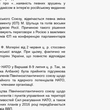
я про «...наявність певних зрушень у
дакісом в інтерв’ю російському виданню
ького Союзу, відмічається певна зміна
рламенту (ЄП) М. Шульца та голів восьми
думою Росії. Причиною такого рішення
овжують переговори з Росією з важливих
ників ЄП на конференцію парламентарів
Ф. Могеріні від 2 червня ц. р. стосовно
їнської влади. При цьому, фактично не
торіях України, що повністю відповідає
 НАТО у Варшаві 8-9 липня ц. р. Так, за
іка Албанія) була прийнята підсумкова
о членів Північноатлантичного союзу щодо
чайного та ядерного потенціалів НАТО,
 членами організації.
ицтва Північноатлантичного союзу щодо
гентів і пунктів управління на території
ливостей Сил реагування НАТО, а також
ених планів у 2016 році передбачається
від ВВП.