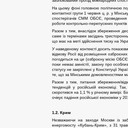
заблокований проїзд міжнародних спосте
На цьому фоні головною політичною поді
контактної групи 1 червня ц. р. у Мінс
спостерігачів СММ ОБСЄ, проведення м
роботи контрольно-перепускних пунктів на
Разом з тим, внаслідок збереження дес
саме із термінами засідань тристороннь
що має на меті здійснення тиску на Укра
У наведеному контексті досить показови
відмову Росії від розміщення озброєни
погодиться на це (озброєну місію ОБСЄ 
поки немає амністії, закону про особли
статусу не закріплені у Конституції Укр
те, що за Мінськими домовленостями м
Разом з тим, питання збереження/відм
тенденцій у російській економіці. Та
скоротився на 1,1 % у річному вимірі. Б
очікує падіння російської економіки у 2
1.2. Крим
Незважаючи на заходи Москви із забе
енергомосту «Кубань-Крим», з 31 травн