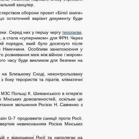
ральний канцлер.
істерством оборони проект «Білої книги»
що остаточний варіант документу буде
пеки. Серед них у першу чергу
тероризм
,
м», а стала «суперником» для ФРН. Через
ий порядок, який було досягнуто після
ля Німеччини. Особливе занепокоєння у
ого розмивання меж між війною і миром»
ого часу буде викликом для безпеки на
а на Близькому Сході, неконтрольовану
 боку терористів та піратів, кліматичні
и МЗС Польщі К. Шиманського в інтерв’ю
ю Мінських домовленостей, оскільки це
итання звільнення Росією Н. Савченко з
аїн G-7 продовжити санкції проти Росії.
ідвертим невиконанням Росією Мінських
ій у відношенні Росії та наполягає на