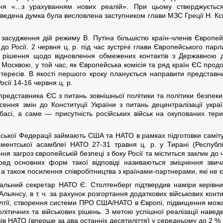
ня «...з урахуванням нових реалій». При цьому стверджуєтьс
ведена думка була висловлена заступником глави МЗС Греції Н. Ксі
асудження дій режиму В. Путіна більшістю країн-членів Європейс
до Росії. 2 червня ц. р. під час зустрічі глави Європейського па
 рішення щодо відновлення обмежених контактів з Державною 
 Москвою, у той час, як Європейська комісія та ряд країн ЄС прод
нтересів. В якості першого кроку планується направити представ
сії 14-16 червня ц. р.
представника ЄС з питань зовнішньої політики та політики безпеки 
сення змін до Конституції України з питань децентралізації укра
асі, а саме — присутність російських військ на окупованих тери
ійської Федерації займають США та НАТО в рамках підготовки саміту
аментської асамблеї НАТО 27-31 травня ц. р. у Тирані (Республ
ння загроз європейській безпеці з боку Росії та міститься заклик д
еред основних форм такої відповіді називаються зміцнення зви
а також посилення співробітництва з країнами-партнерами, які не є
альний секретар НАТО Є. Столтенберг підтвердив наміри керівн
льянсу, в т. ч. за рахунок розгортання додаткових військових контин
алтії, створення системи ПРО США/НАТО в Європі, підвищення мож
літичних та військових рішень. З метою успішної реалізації навед
нів НАТО (вперше за два останніх десятиліття) у середньому до 2 % 