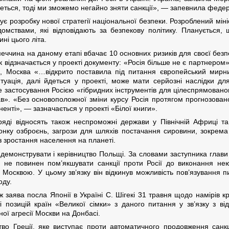
неться, тоді ми зможемо негайно зняти санкції», — запевнила феде
ує розробку нової стратегії національної безпеки. Розроблений мін
мствами, які відповідають за безпекову політику. Планується, 
і цього літа.
меччина на даному етапі вбачає 10 основних ризиків для своєї без
Як відзначається у проекті документу: «Росія більше не є партнеро
и, Москва «…відкрито поставила під питання європейський мирн
туація, далі йдеться у проекті, може мати серйозні наслідки д
ше застосування Росією «гібридних інструментів для цілеспрямован
ав». «Без основоположної зміни курсу Росія протягом прогнозован
нті», — зазначається у проекті «Білої книги».
уряді відносять також неспроможні держави у Північній Африці т
гонку озброєнь, загрози для шляхів постачання сировини, зокрема з
ез зростання населення на планеті.
демонструвати і керівництво Польщі. За словами заступника глав
 не повинен пом’якшувати санкції проти Росії до виконання не
 Москвою. У цьому зв’язку він відкинув можливість пов’язування п
оду.
заява посла Японії в Україні С. Шігекі 31 травня щодо намірів кр
і позицій країн «Великої сімки» з даного питання у зв’язку з в
ї агресії Москви на Донбасі.
во Греції, яке виступає проти автоматичного продовження санкц