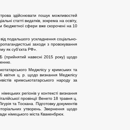
строва здійснювати пошук можливостей
льні статті видатків, зокрема на освіту,
ам бюджетної сфери вже скорочені на 10
 від подальшого ускладнення соціально-
ропагандистські заходи з провокування
му як суб’єкта РФ».
СБ (прийнятий навесні 2015 року) щодо
ленню.
ькотатарського Меджлісу у кримських та
6 квітня ц. р. щодо визнання Меджлісу
вістів кримськотатарського народу за
німецьких регіонів у контексті визнання
алійської провінції Венето 18 травня ц.
Лігурія та Тоскана. Підготовку документів
риторіальних утворень. Звернення щодо
ради німецького міста Квакенбрюк.