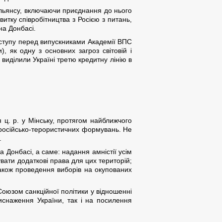
Альянсу, включаючи приєднання до нього
итку співробітництва з Росією з питань,
на Донбасі.
ступу перед випускниками Академії ВПС
, як одну з основних загроз світовій і
виділили Україні третю кредитну лінію в
я ц. р. у Мінську, протягом найближчого
ку російсько-терористичних формувань. Не
.
Донбасі, а саме: надання амністії усім
вати додаткові права для цих територій;
 також проведення виборів на окупованих
оюзом санкційної політики у відношенні
иснаження України, так і на посилення