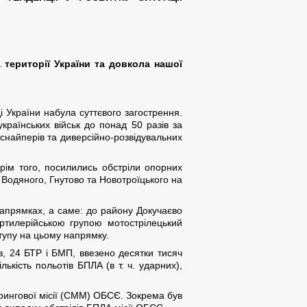
а території України та довкола нашої
і України набула суттєвого загострення.
українських військ до понад 50 разів за
 снайперів та диверсійно-розвідувальних
рім того, посилились обстріли опорних
 Водяного, Гнутово та Новотроїцького на
апрямках, а саме: до району Докучаєво
артилерійською групою мотострілецький
тупу на цьому напрямку.
в, 24 БТР і БМП, ввезено десятки тисяч
ькість польотів БПЛА (в т. ч. ударних),
рингової місії (СММ) ОБСЄ. Зокрема був