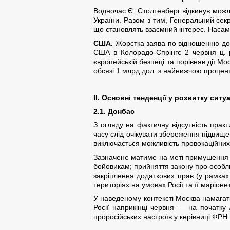
Водночас Є. Столтенберг відкинув можли
України. Разом з тим, Генеральний секр
що становлять взаємний інтерес. Насам
США.
Жорстка заява по відношенню до 
США в Колорадо-Спрінгс 2 червня ц. р.
європейській безпеці та порівняв дії М
обсязі 1 млрд дол. з найнижчою проце
II. Основні тенденції у розвитку сит
2.1. Донбас
З огляду на фактичну відсутність практ
часу слід очікувати збереження підвищен
виключається можливість провокаційних
Зазначене матиме на меті примушення У
бойовикам; прийняття закону про особли
закріплення додаткових прав (у рамках 
територіях на умовах Росії та її маріоне
У наведеному контексті Москва намагат
Росії наприкінці червня — на початку
проросійських настроїв у керівниці ФРН 