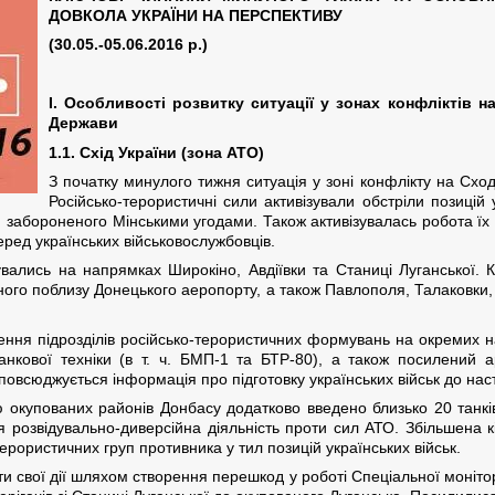
ДОВКОЛА УКРАЇНИ НА ПЕРСПЕКТИВУ
(30.05.-05.06.2016 р.)
I. Особливості розвитку ситуації у зонах конфліктів н
Держави
1.1. Схід України (зона АТО)
З початку минулого тижня ситуація у зоні конфлікту на Сход
Російсько-терористичні сили активізували обстріли позицій 
ня, забороненого Мінськими угодами. Також активізувалась робота їх
еред українських військовослужбовців.
вались на напрямках Широкіно, Авдіївки та Станиці Луганської. К
итного поблизу Донецького аеропорту, а також Павлополя, Талаковки,
ення підрозділів російсько-терористичних формувань на окремих н
танкової техніки (в т. ч. БМП-1 та БТР-80), а також посилений 
повсюджується інформація про підготовку українських військ до нас
 окупованих районів Донбасу додатково введено близько 20 танкі
 розвідувально-диверсійна діяльність проти сил АТО. Збільшена кіл
ерористичних груп противника у тил позицій українських військ.
и свої дії шляхом створення перешкод у роботі Спеціальної моніто