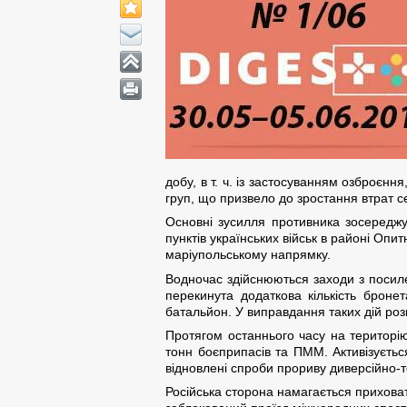
добу, в т. ч. із застосуванням озброєн
груп, що призвело до зростання втрат с
Основні зусилля противника зосереджу
пунктів українських військ в районі Оп
маріупольському напрямку.
Водночас здійснюються заходи з посил
перекинута додаткова кількість броне
батальйон. У виправдання таких дій роз
Протягом останнього часу на територію
тонн боєприпасів та ПММ. Активізується
відновлені спроби прориву диверсійно-т
Російська сторона намагається приховат