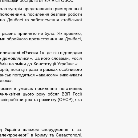
я випадки обстрілів БПЛА місії ОБСЄ.
ала зустріч представників тристоронньої
ну полоненими, посилення безпеки роботи
на Донбасі та забезпечення стабільної
х рішень прийнято не було. Як правило,
ками збройного протистояння на Донбасі,
леканалі «Россия 1», де він підтвердив
е домовлялися». За його словами, Росія
мін на зміни до Конституції України: «…
орій, поки ці права в рамках особливого
Луганськ погодяться «авансом» виконувати
овою».
 Москви в умовах посилення негативних
чня-квітня цього року обсяг ВВП Росії
 співробітництва та розвитку (ОЕСР), яка
ід України шляхом спорудження т. зв.
електроенергії в Криму та Севастополі.