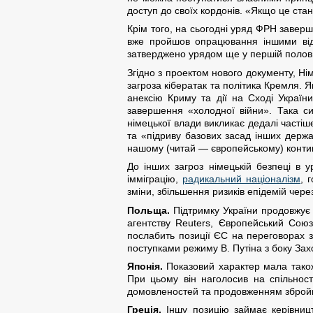
доступ до своїх кордонів. «Якщо це ста
Крім того, на сьогодні уряд ФРН заверш
вже пройшов опрацювання іншими відо
затверджено урядом ще у першій половин
Згідно з проектом нового документу, Ні
загроза кібератак та політика Кремля. 
анексію Криму та дії на Сході Україн
завершення «холодної війни». Така си
німецької влади викликає дедалі часті
та «підриву базових засад інших держ
нашому (читай — європейському) контине
До інших загроз німецькій безпеці в 
імміграцію,
радикальний націоналізм
, 
зміни, збільшення ризиків епідемій чер
Польща.
Підтримку України продовжує 
агентству Reuters, Європейський Союз
послабить позиції ЄС на переговорах з
поступками режиму В. Путіна з боку Зах
Японія.
Показовий характер мала також 
При цьому він наголосив на спільност
домовленостей та продовженням збройно
Греція.
Іншу позицію займає керівницт