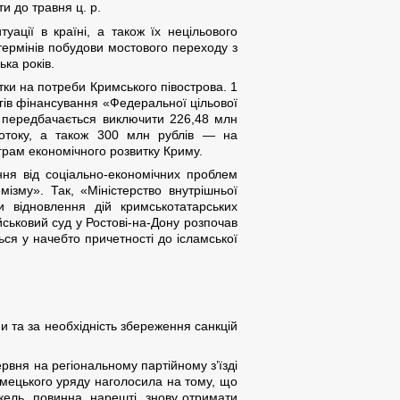
и до травня ц. р.
уації в країні, а також їх нецільового
ермінів побудови мостового переходу з
ка років.
тки на потреби Кримського півострова. 1
гів фінансування «Федеральної цільової
и передбачається виключити 226,48 млн
ротоку, а також 300 млн рублів — на
грам економічного розвитку Криму.
ння від соціально-економічних проблем
ізму». Так, «Міністерство внутрішньої
и відновлення дій кримськотатарських
ськовий суд у Ростові-на-Дону розпочав
ься у начебто причетності до ісламської
и та за необхідність збереження санкцій
вня на регіональному партійному з’їзді
мецького уряду наголосила на тому, що
кель, повинна, нарешті, знову отримати