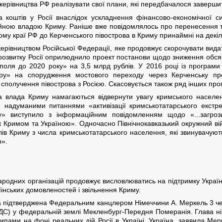
ерівництва РФ реалізувати свої плани, які передбачалося завершит
 коштів у Росії внаслідок ускладнення фінансово-економічної сит
ційною владою Криму. Раніше вже повідомлялось про перенесення т
му краї РФ до Керченського півострова в Криму принаймні на декіль
ерівництвом Російської Федерації, яке продовжує скорочувати вида
о розвитку Росії оприлюднило проект постанови щодо зниження обся
поля до 2020 року» на 3,5 млрд рублів. У 2016 році із програм
ору» на спорудження мостового переходу через Керченську п
 сполучення півострова з Росією. Скасовується також ряд інших про
а влада Криму намагаються відвернути увагу кримського населе
надуманими питаннями «активізації кримськотатарського екстрем
му» виступило з інформаційним повідомленням щодо «...загроз
ж Кримом та Україною». Одночасно Північнокавказький окружний вій
лів Криму з числа кримськотатарського населення, які звинувачуют
р».
жнародних організацій продовжує висловлюватись на підтримку Україн
інських домовленостей і звільнення Криму.
 підтверджена Федеральним канцлером Німеччини А. Меркель 3 чер
ДС) у федеральній землі Мекленбург-Передня Померанія. Глава ні
ами на фоні реальних дій Росії в Україні. Україна, заявила Мер