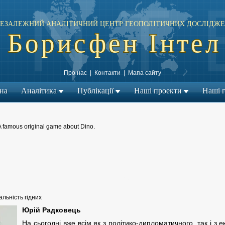
ЕЗАЛЕЖНИЙ АНАЛІТИЧНИЙ ЦЕНТР ГЕОПОЛІТИЧНИХ ДОСЛІДЖЕ
Борисфен Інтел
Про нас
|
Контакти
|
Мапа сайту
на
Аналітика
Публікації
Наші проекти
Наші г
A famous original game about Dino.
← Попередній матеріал
Наступний матеріал →
|
альність гідних
Юрій Радковець
На сьогодні вже всім як з політико-дипломатичного, так і з