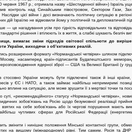
о 10 червня 1967 р.; отримала назву «Шестиденної війни») Ізраїль у
новив контроль над Синайським півостровом, Сектором Гази, За
аслідки цієї війни і досі визначають політичну ситуацію в регіон
них дій Ізраїлю не відмовили йому у політичній та дипломатичній пі
е — це нагадування усім про гідність відповідальних та відповідал
ндартні рішення і втілюють їх в життя, а слабкі шукають безліч ви
вище, вимагає зміни підходів світової спільноти до виріш
оти України, виходячи з об’єктивних реалій.
атись розширення формату «Нормандської четвірки» шляхом підключе
Москву, насамперед країн-підписантів Будапештського меморанд
ерозповсюдження ядерної зброї — США та Великої Британії (у груд
в стосовно України можуть бути підключені також й інші країн
ересів у ЄС і НАТО, а також займає найбільш непримиримі позиц
о вплине на ситуацію, але може зрушити її з мертвої точки та пос
 по суті, «рекомендаційного» статусу «Нормандської четвірки», но
идичних зобов’язань на Росію щодо безумовної реалізації прийня
д взятих на себе зобов’язань або їх чергові порушення мають викл
айбільш чутливих сферах для Російської Федерації (енергетики
ть змінити і нинішнє положення Мінської контактної групи, обме
ятих на вищому (міжнародному) рівні. Тим самим, Росія та ДНР