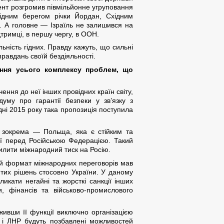
щент розгромив півмільйонне угруповання
хідним берегом річки Йордан, Східним
і. А головне — Ізраїль не залишився на
дтримці, в першу чергу, в ООН.
ьність гідних. Правду кажуть, що сильні
правдань своїй бездіяльності.
ення усього комплексу проблем, що
ння до неї інших провідних країн світу,
уму про гарантії безпеки у зв’язку з
ні 2015 року така пропозиція поступила
и, зокрема — Польща, яка є стійким та
ії перед Російською Федерацією. Такий
илити міжнародний тиск на Росію.
вий формат міжнародних переговорів мав
тих рішень стосовно України. У даному
икати негайні та жорсткі санкції інших
, фінансів та військово-промислового
живши її функції виключно організацією
 і ЛНР будуть позбавлені можливостей