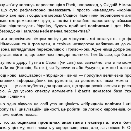
у «п’яту колону» переселенців з Росії, наприклад, у Східній Німечч
, що суто рефлекторно зневажають і просто ненавидять «корінни
воно вже йде, і соціальні мережі Східної Німеччини переповнені а
но-екстремістських груп, а потім і постійно наростаючу військо
ійно підштовхують Україну, будуть прийняті політиками і для Німе
а безрадісна і загалом небезпечна перспектива?
ити пересічним німцям логіку цих міркувань, які показують, що ф
 Німеччини та її громадян, а стрімке незворотне наближення до см
 вона виглядатиме переконливою і тривожною. Адже німці добре зна
ргаші, ніж в те, що вони чесні лицарі-політики. Тим більше, що баг
тупного удару Путіна в Європі (чи світі) ми, звичайно, знати не мо
 Литва (Естонія, Латвія), чи Туреччина або Румунія, а може Італія 
ході нової масштабної «гібридної» війни — присутня величезна про
ктивних інформаційних інструментів, за допомогою яких можна т
рада — це самогубство для зрадника, що зрада розцінюється агресор
ю. А до усього спектру аргументів і фактів доказової бази Укр
ими і сліпими
но одна відчула на собі усю нищівність «гібридної» політики і «г
опу та її цивілізаційні цінності, це робити, за логікою європейців,
ь, вже майже немає.
то, за оцінками провідних аналітиків і експертів, його ба
ом:
у цілому, «світ лежить у середовищі зла», але, за логікою Б.