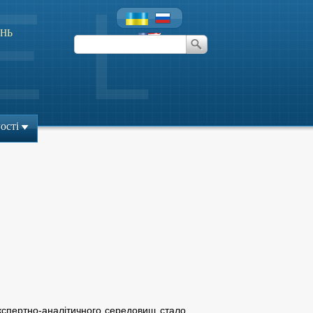
НЬ
ості
 експертно-аналітичного середовищ стало