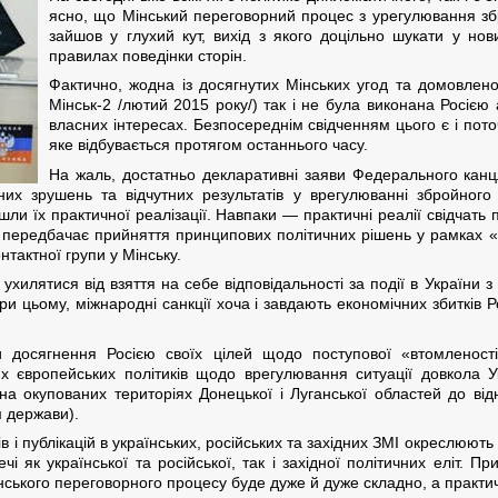
ясно, що Мінський переговорний процес з урегулювання зб
зайшов у глухий кут, вихід з якого доцільно шукати у но
правилах поведінки сторін.
Фактично, жодна із досягнутих Мінських угод та домовлено
Мінськ-2 /лютий 2015 року/) так і не була виконана Росіє
власних інтересах. Безпосереднім свідченням цього є і пот
яке відбувається протягом останнього часу.
На жаль, достатньо декларативні заяви Федерального кан
их зрушень та відчутних результатів у врегулюванні збройного
шли їх практичної реалізації. Навпаки — практичні реалії свідчать
й передбачає прийняття принципових політичних рішень у рамках «
тактної групи у Мінську.
і ухилятися від взяття на себе відповідальності за події в Украї
ри цьому, міжнародні санкції хоча і завдають економічних збитків Р
ки досягнення Росією своїх цілей щодо поступової «втомленості
х європейських політиків щодо врегулювання ситуації довкола 
а окупованих територіях Донецької і Луганської областей до відн
 держави).
ів і публікацій в українських, російських та західних ЗМІ окреслюють
і як української та російської, так і західної політичних еліт. П
нського переговорного процесу буде дуже й дуже складно, а прак