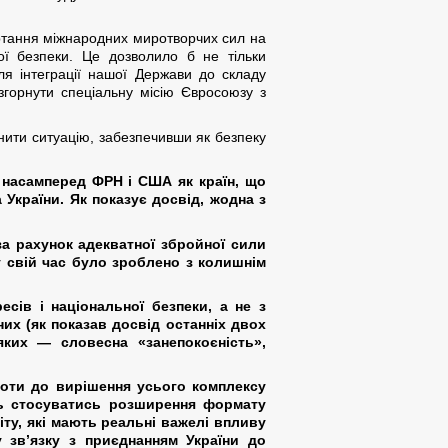
ортання міжнародних миротворчих сил на
ої безпеки. Це дозволило б не тільки
ля інтеграції нашої Держави до складу
згорнути спеціальну місію Євросоюзу з
нити ситуацію, забезпечивши як безпеку
, насамперед ФРН і США як країн, що
 України. Як показує досвід, жодна з
а рахунок адекватної збройної сили
 у свій час було зроблено з колишнім
есів і національної безпеки, а не з
их (як показав досвід останніх двох
 яких —
словесна «занепокоєність»,
ьноти до вирішення усього комплексу
ють стосуватись розширення формату
ту, які мають реальні важелі впливу
у зв’язку з приєднанням України до