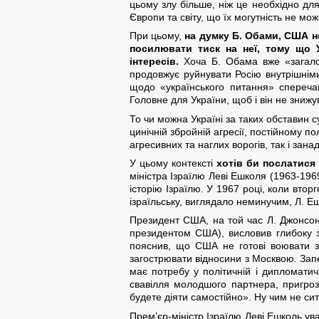
цьому злу більше, ніж це необхідно дл
Європи та світу, що їх могутність не м
При цьому,
на думку Б. Обами, США н
посилювати тиск на неї, тому що У
інтересів.
Хоча Б. Обама вже «загалом»
продовжує руйнувати Росію внутрішнім
щодо «українського питання» спереча
Головне для України, щоб і він не знижу
То чи можна Україні за таких обставин 
цинічній збройній агресії, постійному п
агресивних та наглих ворогів, так і зан
У цьому контексті
хотів би послатися
міністра Ізраїлю Леві Ешколя (1963-196
історію Ізраїлю. У 1967 році, коли втор
ізраїльську, виглядало неминучим, Л. Е
Президент США, на той час Л. Джонсон 
президентом США), висловив глибоку з
пояснив, що США не готові воювати з
загострювати відносини з Москвою. За
має потребу у політичній і дипломати
свавілля молодшого партнера, пригроз
будете діяти самостійно». Ну чим не сит
Прем’єр-міністр Ізраїлю Леві Ешколь ув