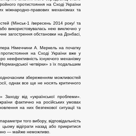
ройного протистояння на Сході України
вих міжнародно-правових механізмах та
стей (Мінськ-1 /вересень 2014 року/ та
ю або використовувалась нею виключно у
очне загострення обстановки на Донбасі,
цлера Німеччини А. Меркель на початку
 протистояння на Сході України вже у
 про неефективність існуючого механізму
Нормандської четвірки» з їх подальшим
ни з одночасним збереженням можливостей
осії, однак все ще не носять критичного
» Заходу від «української проблеми».
України фактично на російських умовах
овлення на них безпекової ситуації та
 параметри того вибору, відповідальність
ри цьому відіграти назад або прикритися
тично — майже неможливо.