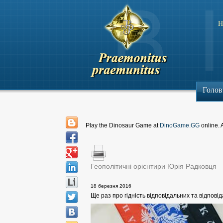
Н
Голов
Play the Dinosaur Game at
DinoGame.GG
online. 
Геополітичні орієнтири Юрія Радковця
18 березня 2016
Ще раз про гідність відповідальних та відповід