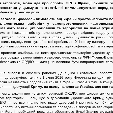
і експертів, мова йде про спроби ФРН і Франції схилити Ук
рспективи у цьому ж контексті, які вимальовуються перед н
бувати у Білому домі.
, і загалом Брюссель вимагають
від України просто-напросто п
арламентських виборів» у самопроголошених «автономних
сля чого взяти цих бойовиків та терористів на повне утрим
амо як і питання обміну полоненими, передачі східного кордону 
 ритуал, після якого німці з французами «умивають руки», ог
вшись надоїдливої «української проблеми». У іншому випадку — У
гідно, «заморожуванням» програм інвестиційно-фінансової та матеріа
і провести «вибори» на неконтрольованих територіях українську в
 своє роздратування
міністр закордонних справ ФРН Франк-Вал
 з безпекою (в ОРДЛО —
авт.
) не повинна бути виправданням тог
ння виборів в окремих районах Донецької і Луганської облас
— це зрозуміло, так як з 1 січня 2016 року Німеччина на один р
рліні називають і подолання кризи в Україні. Разом з тим, в конц
рияння деокупації
Криму, на якому наполягає Україна, але яке та
у чергу, закони про «статус» територій ОРДЛО, про широку амністі
м територіях — ось, що! А деокупація українського Криму, від
ДЛО — це все «на потім», якщо вдасться! Німеччині, хоч би та
йпростіше у питанні організації та проведення виборів на територія
и його і необхідний результат обов’язково буде! Значно складні