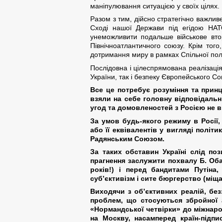
маніпулювання ситуацією у своїх цілях.
Разом з тим, дійсно стратегічно важли
Сході нашої Держави під егідою НАТО
унеможливити подальше військове втор
Північноатлантичного союзу. Крім тог
дотримання миру в рамках Спільної пол
Послідовна і цілеспрямована реалізаці
України, так і безпеку Європейського Сою
Все це потребує розуміння та принц
взяли на себе головну відповідальні
угод та домовленостей з Росією не в
За умов будь-якого режиму в Росії
або її еквівалентів у вигляді політ
Радянським Союзом.
За таких обставин Україні слід поз
прагнення заслужити похвалу Б. Оба
років!) і перед бандитами Путіна
суб’єктивізм і сите бюргерство (міща
Виходячи з об’єктивних реалій, без
проблем, що стосуються збройної а
«Нормандської четвірки» до міжнаро
на Москву, насамперед країн-підпи