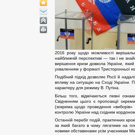
2016 року щодо можливості вирішальн
найближчій перспективі — так і не знай
вирішення кризи довкола України, яки
ухваленням у форматі Тристоронньої кон
Подібний підхід дозволяє Росії й надал
впливу на ситуацію на Сході України. П
характеру для режиму В. Путіна.
Більш того, відмічаються певні озна
Свідченням цього є пропозиції окреми
(зокрема щодо проведення «виборів» н
контролю України над східним кордоном
Останній перебіг подій, практичних крок
за який багато в чому лягатиме на плеч
новими обставинами усім учасникам Мі