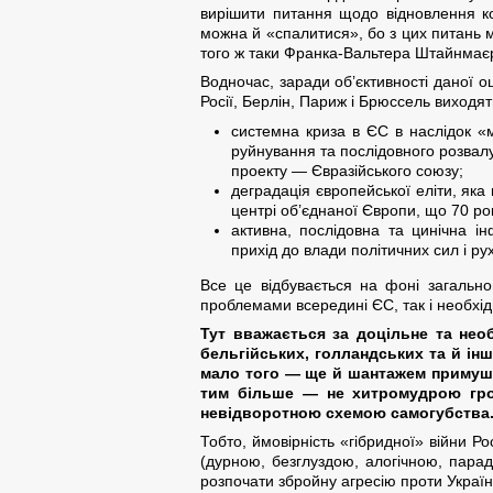
вирішити питання щодо відновлення к
можна й «спалитися», бо з цих питань м
того ж таки Франка-Вальтера Штайнмає
Водночас, заради об’єктивності даної о
Росії, Берлін, Париж і Брюссель виходят
системна криза в ЄС в наслідок «м
руйнування та послідовного розвалу
проекту — Євразійського союзу;
деградація європейської еліти, я
центрі об’єднаної Європи, що 70 рокі
активна, послідовна та цинічна 
прихід до влади політичних сил і ру
Все це відбувається на фоні загально
проблемами всередині ЄС, так і необхід
Тут вважається за доцільне та необ
бельгійських, голландських та й інш
мало того — ще й шантажем примушу
тим більше — не хитромудрою грою
невідворотною схемою самогубства
Тобто, ймовірність «гібридної» війни Ро
(дурною, безглуздою, алогічною, парад
розпочати збройну агресію проти України