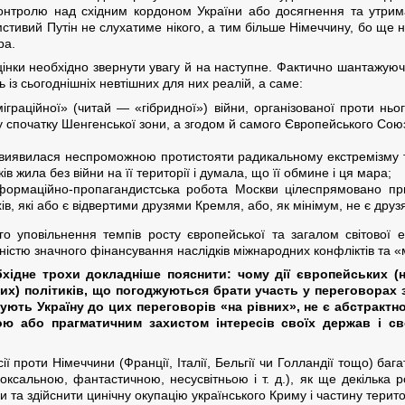
онтролю над східним кордоном України або досягнення та утрима
стивий Путін не слухатиме нікого, а тим більше Німеччину, бо ще не
ра.
цінки необхідно звернути увагу й на наступне. Фактично шантажуюч
ь із сьогоднішніх невтішних для них реалій, а саме:
іграційної» (читай — «гібридної») війни, організованої проти нь
 спочатку Шенгенської зони, а згодом й самого Європейського Союз
ка виявилася неспроможною протистояти радикальному екстремізму
в жила без війни на її території і думала, що її обмине і ця мара;
інформаційно-пропагандистська робота Москви цілеспрямовано пр
хів, які або є відвертими друзями Кремля, або, як мінімум, не є друз
го уповільнення темпів росту європейської та загалом світової е
ністю значного фінансування наслідків міжнародних конфліктів та «м
хідне трохи докладніше пояснити: чому дії європейських (н
их) політиків, що погоджуються брати участь у переговорах 
ють Україну до цих переговорів «на рівних», не є абстрактн
 або прагматичним захистом інтересів своїх держав і св
.
сії проти Німеччини (Франції, Італії, Бельгії чи Голландії тощо) б
оксальною, фантастичною, несусвітньою і т. д.), як ще декілька
 та здійснити цинічну окупацію українського Криму і частину терито