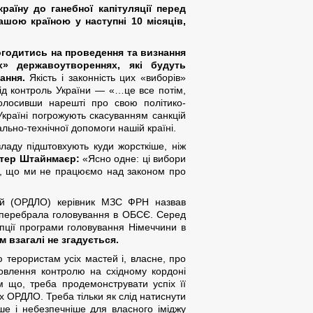
раїну до ганебної капітуляції перед
ашою країною у наступні 10 місяців,
огодитись на проведення та визнання
» державоутвореннях, які будуть
ання.
Якість і законність цих «виборів»
під контроль України — «…це все потім,
олосивши нарешті про свою політико-
країні погрожують скасуванням санкцій
льно-технічної допомоги нашій країні.
ладу підштовхують куди жорсткіше, ніж
ьтер Штайнмаєр:
«Ясно одне: ці вибори
о, що ми не працюємо над законом про
тей (ОРДЛО) керівник МЗС ФРН назвав
ік перебрала головування в ОБСЄ. Серед
епції програми головування Німеччини в
м взагалі не згадується
.
ю терористам усіх мастей і, власне, про
новлення контролю на східному кордоні
м що, треба продемонструвати успіх її
х ОРДЛО. Треба тільки як слід натиснути
ше і небезпечніше для власного іміджу