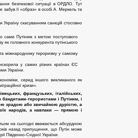
ння безпекової ситуації в ОРДЛО. Тут
 забув її «образ» в особі А. Меркель та
и Україну скасуванням санкцій стосовно
ого саме Путіним з метою поступового
у як головного конкурента путінського
 та міжнародному тероризму у самому
искорила у самих різних країнах ЄС
ями України.
кономіки, серед іншого викликаного як
іграційної кризи».
імецьких, французьких, італійських,
з бандитами-терористами і Путіним, і
ою зрадою або звичайною дурістю, а
оїх народів, а навпаки — прямою і
агатьом на сьогодні вважається абсурдною
 років назад припущення, що Путін може
рії Південно-Східної України.