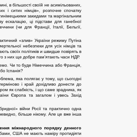
ині, в більшості своїй не асимільованих,
х і ситих німців», розпочне спочатку
нтинімецькими закидами та маргінальним
ву ескалацію, ці підстави для ганебної
ччини (чи для Франції, Італії, Бельгії,
актичний «злив» України режиму Путіна
ертельної небезпеки для усіх німців та
ють своїх політиків и швидше повірять в
ато з них ще добре пам’ятають часи НДР.
жемо. Чи то буде Німеччина або Франція,
або Іспанія?
блема, яка полягає у тому, що сьогодні
ерміново і край дохідливо донести до
ом як слабкість, і що саме зрадника, як
аїни Європа та загалом і увесь Захід
ібридної» війни Росії та практично одна
 очевидно, більше нікому. Але це вже інша
чення міжнародного порядку денного
 Обами, США не мають наміру протидіяти