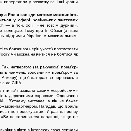
 випередили у розвитку всі інші країни
 ну а Росія завжди матиме можливість
диться у сфері російських життєвих
ті — а той, хоч і «не зовсім дурний»,
 ізоляцією. Тому при Б. Обамі (з яким
нь підтримки України є максимальним.
і та боязливої нерішучості) протистояти
 Росії? Чи можна навчитися не боятися як
.
Так, четвертого (за рахунком) прем’єр-
ивають найменш войовничим прем’єром за
ку і Алжиру), що багаторазово переважали
кою до США.
в і типів/ називали самим «єврейським»
аність державними справами. Одночасно
 і В’єтнаму вистачає, а він не бажає
ржавою-партнером. Нагадав, що Ізраїль
сь і не провокувати». У разі ж прояву
: «Ви не залишитеся наодинці, якщо не
вирішив діяти в інтересах своєї держави