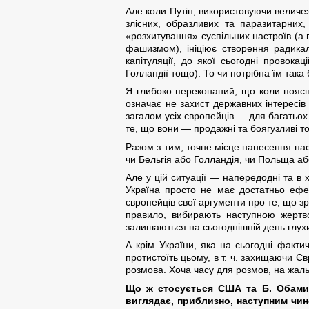
Але коли Путін, використовуючи величезн
злісних, образливих та паразитарних
«розхитування» суспільних настроїв (а 
фашизмом), ініціює створення радикаль
капітуляції, до якої сьогодні провокац
Голландії тощо). То чи потрібна їм так
Я глибоко переконаний, що коли поясн
означає не захист державних інтересів
загалом усіх європейців — для багатьох
те, що вони — продажні та боягузливі то
Разом з тим, точне місце нанесення нас
чи Бельгія або Голландія, чи Польща або
Але у цій ситуації — напередодні та в 
Україна просто не має достатньо ефе
європейців свої аргументи про те, що з
правило, вибирають наступною жертво
залишаються на сьогоднішній день глух
А крім України, яка на сьогодні фактич
протистоїть цьому, в т. ч. захищаючи Євр
розмова. Хоча часу для розмов, на жал
Що ж стосується США та Б. Обами, 
виглядає, приблизно, наступним чин