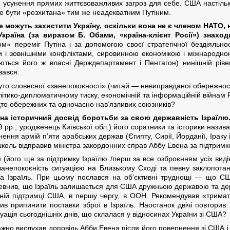
я усунення прямих життєвоважливих загроз для себе. США настільки
оже бути «розхитана» тим же неадекватним Путіним.
е можуть захистити Україну, оскільки вона не є членом НАТО,
країна (за виразом Б. Обами, «країна-клієнт Росії») знахо
 переміг Путіна і за допомогою своєї стратегічної бездіяльнос
и і зовнішніми конфліктами, сировинною економікою і міжнародною
ються його ж власні Держдепартамент і Пентагон) нинішній ріве
вався.
суто словесної «занепокоєності» (читай — невиправданої обережност
олітико-дипломатичному тиску, економічній та інформаційній війнам
адто обережних та одночасно нав’язливих союзників?
 на історичний досвід боротьби за свою державність Ізраїлю
9 рр.; уродженець Київської обл.) його соратники та історики наз
гнення армій п’яти арабських держав (Єгипту, Сирії, Йорданії, Іра
школь відправив міністра закордонних справ Аббу Евена за підтрим
(його ще за підтримку Ізраїлю /перш за все озброєнням усіх виді
анепокоєність ситуацією на Близькому Сході та певну заклопот
а Ізраїль. При цьому послався на об’єктивні труднощі — що США
певнив, що Ізраїль залишається для США дружньою державою та де
чній підтримці США, в першу чергу, в ООН. Рекомендував «тримати
ив припинити поставки зброї в Ізраїль. Наостанок двічі повторив
уація сьогоднішніх днів, що склалася у відносинах України зі США?
ажно вислухав доповідь Абби Евена після його повернення зі США і 