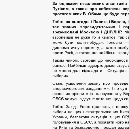
За оцінками незалежних аналітиків 
Путіним, а також про небезпечні пе
протягом яких Б. Обама ще буде пере
Тобто,
на сьогодні і Париж, і Берлін
так званих «президентських і п
зрежисовані Москвою і ДНР/ЛНР, пі
європейців не дуже то й хвилює, так с
може бути, коли-небудь». Головне —
дипломатичну перемогу, а також позбу
проти Росії, а також, що найбільш віро
Таким чином, сьогодні до необхідност
раніше. Найбільш відверто демонструє
не можна далі відкладати... Ситуація
вибори».
Отже, ухвалення закону про проведе
«першочерговим завданням». І по суті 
основних пріоритетів головування у Бе
ОБСЄ чомусь відсутнє питання щодо сп
Тобто, Захід і Росію цікавлять, в перш
вибори на цих неконтрольованих Києво
України, безпекова ситуація в цих ОР
головування в ОБСЄ, а показати його на
на Київ та безпардонно прошантажуват