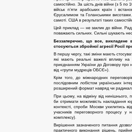
самостійно. За шість днів війни (з 5 п
військ п’яти арабських країн і вста
Єрусалимом та Голанськими висотами. Н
самоті. США в результаті таких самостій
Цей приклад — не заклик до війни. Радш
поважають сильних. Сильні шукають неста
Беззаперечно, що все, викладене 
стосуються збройної агресії Росії пр
В першу чергу, такі зміни мають стосув
які мають реальні важелі впливу на 
приєднанням України до Договору про н
від «групи мудреців ОБСЄ»).
Крім того, до міжнародних переговорі
послідовним лобістом українських інт
розширений формат навряд чи радикальн
При цьому, на відміну від нинішнього,
би отримати можливість накладання юр
контексті, спроби Москви ухилитись ві
учасників переговорного процесу у н
комплексу).
Вирішення зазначеного питання дозволи
практичного виконання рішень, прийн