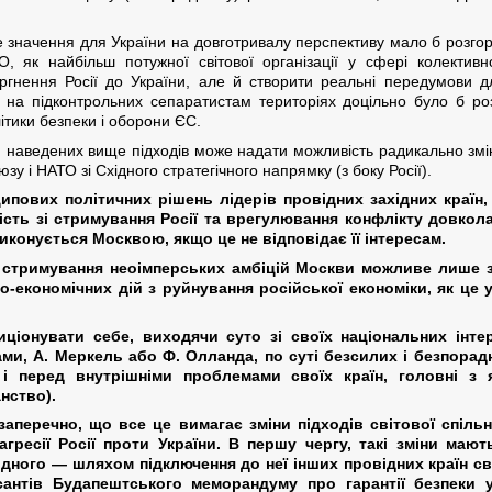
ве значення для України на довготривалу перспективу мало б розг
, як найбільш потужної світової організації у сфері колективн
гнення Росії до України, але й створити реальні передумови д
о, на підконтрольних сепаратистам територіях доцільно було б ро
ітики безпеки і оборони ЄС.
я наведених вище підходів може надати можливість радикально змі
зу і НАТО зі Східного стратегічного напрямку (з боку Росії).
ипових політичних рішень лідерів провідних західних країн
сть зі стримування Росії та врегулювання конфлікту довкола
иконується Москвою, якщо це не відповідає її інтересам.
, стримування неоімперських амбіцій Москви можливе лише з
ико-економічних дій з руйнування російської економіки, як це
иціонувати себе, виходячи суто зі своїх національних інтер
ми, А. Меркель або Ф. Олланда, по суті безсилих і безпорадн
, і перед внутрішніми проблемами своїх країн, головні з
нство).
заперечно, що все це вимагає зміни підходів світової спіл
гресії Росії проти України. В першу чергу, такі зміни ма
дного — шляхом підключення до неї інших провідних країн сві
сантів Будапештського меморандуму про гарантії безпеки 