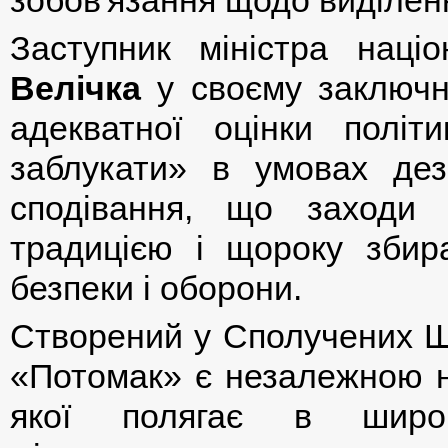
Заступник міністра нац
Вел
і
чка
у своєму заключн
адекватної оцінки політ
заблукати» в умовах дез
сподівання, що заходи
традицією і щороку збира
безпеки і оборони.
Створений у Сполучених Ш
«Потомак» є незалежною н
якої полягає в широк