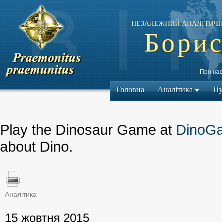
НЕЗАЛЕЖНИЙ АНАЛІТИЧН
Борис
Про на
Головна
Аналітика
Пу
Play the Dinosaur Game at
DinoG
about Dino.
Аналітика
← Попередній м
15 жовтня 2015