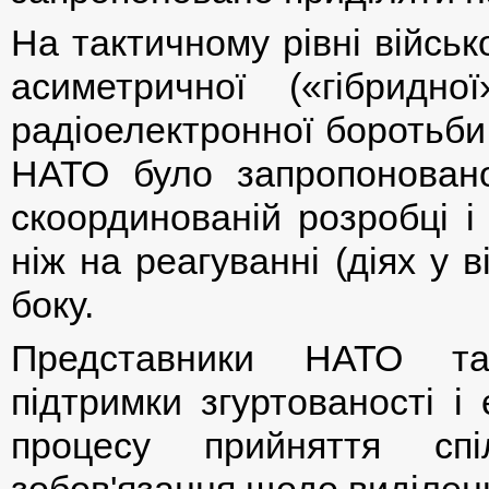
На тактичному рівні війсь
асиметричної («гібридно
радіоелектронної боротьби,
НАТО було запропонован
скоординованій розробці і 
ніж на реагуванні (діях у в
боку.
Представники НАТО так
підтримки згуртованості і
процесу прийняття сп
зобов'язання щодо виділен