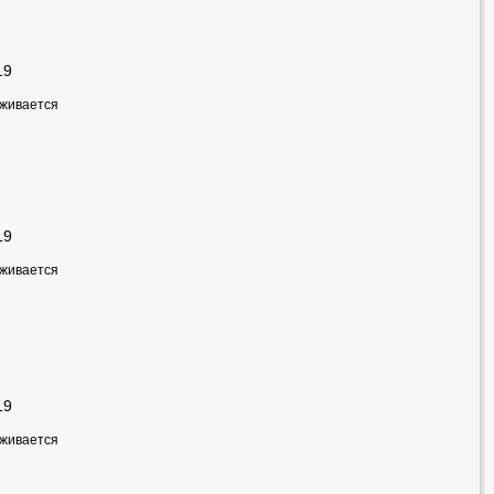
19
рживается
19
рживается
19
рживается