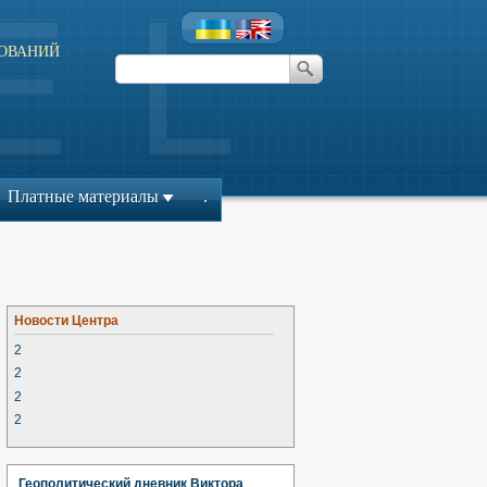
ОВАНИЙ
л
Платные материалы
.
Новости Центра
2
2
2
2
Геополитический дневник Виктора