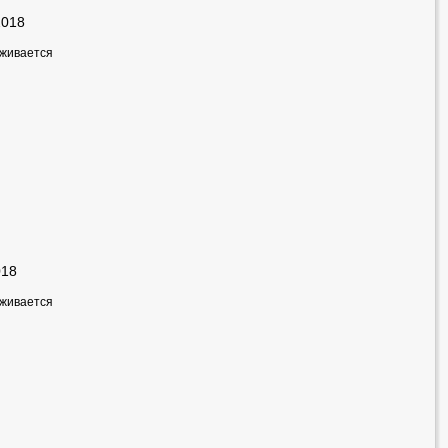
2018
рживается
018
рживается