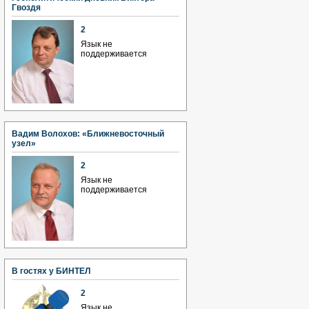
Гвоздя
2
Язык не
поддерживается
Вадим Волохов: «Ближневосточный
узел»
2
Язык не
поддерживается
В гостях у БИНТЕЛ
2
Язык не