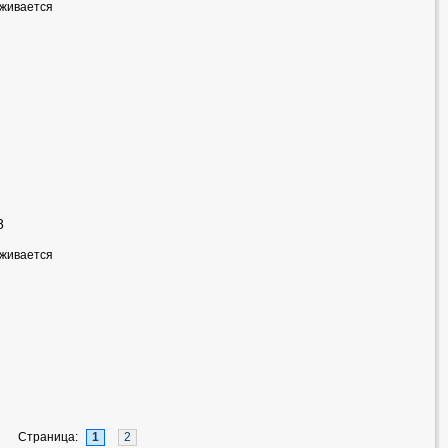
рживается
8
рживается
Страница:
1
2