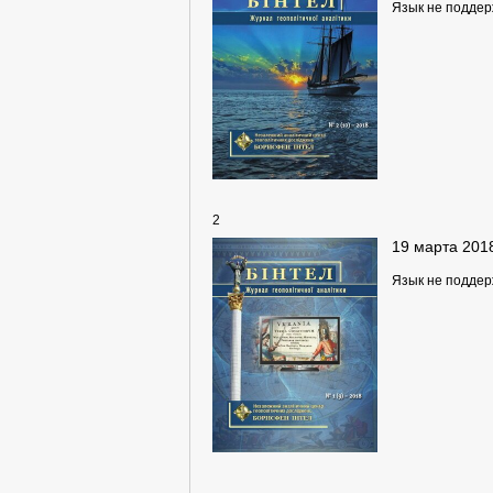
Язык не подде
2
19 марта 201
Язык не подде