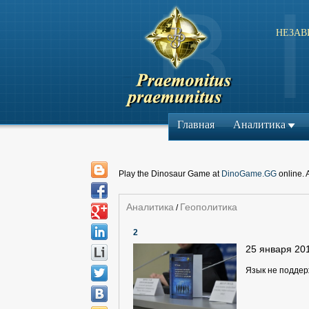
НЕЗАВ
Главная
Аналитика
Play the Dinosaur Game at
DinoGame.GG
online. 
Аналитика
Геополитика
/
2
25 января 20
Язык не подде