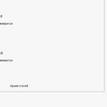
18
рживается
18
рживается
Архив статей