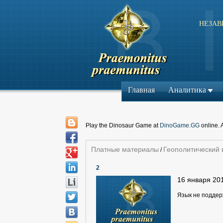
НЕЗАВ
Главная
Аналитика
Play the Dinosaur Game at
DinoGame.GG
online. 
Платные материалы
Геополитический 
/
2
16 января 20
Язык не подде