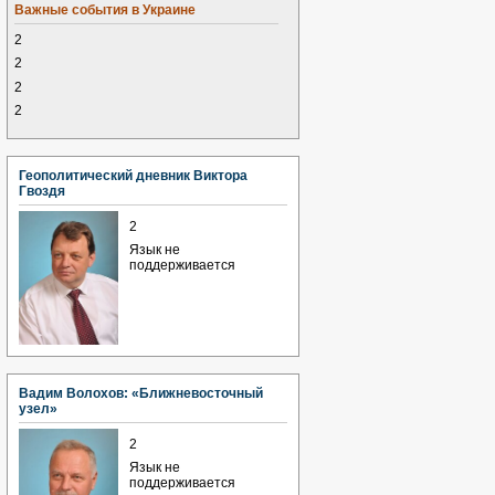
Важные события в Украине
2
2
2
2
Геополитический дневник Виктора
Гвоздя
2
Язык не
поддерживается
Вадим Волохов: «Ближневосточный
узел»
2
Язык не
поддерживается