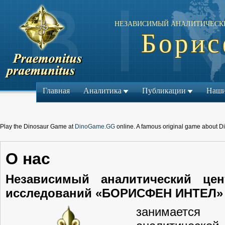
НЕЗАВИСИМЫЙ АНАЛИТИЧЕСК
Борис
Главная
Аналитика
Публикации
Наши
Play the Dinosaur Game at
DinoGame.GG
online. A famous original game about D
О нас
Независимый аналитический цен
исследований «БОРИСФЕН ИНТЕЛ»
занимается