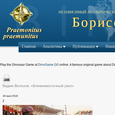
НЕЗАВИСИМЫЙ АНАЛИТИЧЕСК
Борис
Главная
Аналитика
Публикации
Наши
Play the Dinosaur Game at
DinoGame.GG
online. A famous original game about D
Вадим Волохов: «Ближневосточный узел»
← Предыдущий мат
18 мая 2018
2