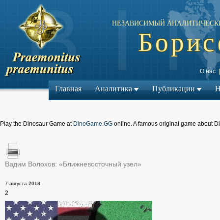
НЕЗАВИСИМЫЙ АНАЛИТИЧЕСК
Борис
О нас
Главная
Аналитика
Публикации
Н
Play the Dinosaur Game at
DinoGame.GG
online. A famous original game about D
Вадим Волохов: «Ближневосточный узел»
← Предыдущий ма
7 августа 2018
2