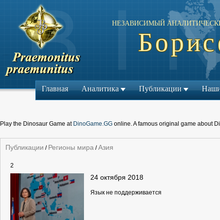
НЕЗАВИСИМЫЙ АНАЛИТИЧЕСК
Борис
Главная
Аналитика
Публикации
Наши
Play the Dinosaur Game at
DinoGame.GG
online. A famous original game about D
Публикации
Регионы мира
Азия
/
/
2
24 октября 2018
Язык не поддерживается