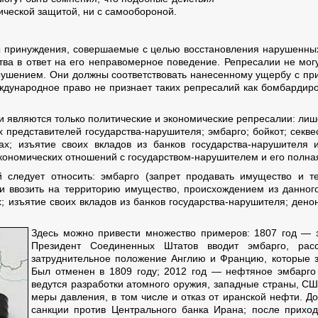
ической защитой, ни с самообороной.
принуждения, совершаемые с целью восстановления нарушенных
тва в ответ на его неправомерное поведение. Репресалии не могу
шением. Они должны соответствовать нанесенному ущербу с пр
ународное право не признает таких репресалий как бомбардиров
являются только политические и экономические репресалии: лиш
представителей государства-нарушителя; эмбарго; бойкот; секв
ках; изъятие своих вкладов из банков государства-нарушител
кономических отношений с государством-нарушителем и его полна
следует относить: эмбарго (запрет продавать имущество и те
 и ввозить на территорию имущество, происхождением из данног
х; изъятие своих вкладов из банков государства-нарушителя; ден
Здесь можно привести множество примеров: 1807 год — з
Президент Соединенных Штатов вводит эмбарго, рас
затруднительное положение Англию и Францию, которые з
Был отменен в 1809 году; 2012 год — нефтяное эмбарго 
ведутся разработки атомного оружия, западные страны, С
меры давления, в том числе и отказ от иранской нефти. 
санкции против Центрального банка Ирана; после приход