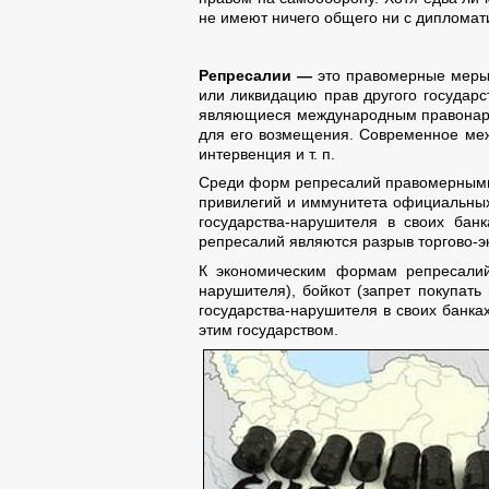
не имеют ничего общего ни с дипломат
Репресалии —
это правомерные меры 
или ликвидацию прав другого государс
являющиеся международным правонару
для его возмещения. Современное межд
интервенция и т. п.
Среди форм репресалий правомерными 
привилегий и иммунитета официальных 
государства-нарушителя в своих бан
репресалий являются разрыв торгово-э
К экономическим формам репресалий 
нарушителя), бойкот (запрет покупать
государства-нарушителя в своих банка
этим государством.