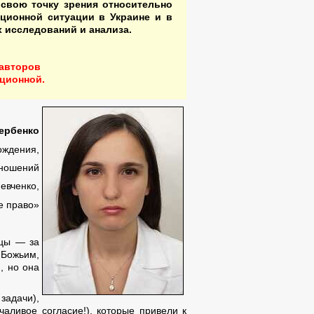
 свою точку зрения относительно
ационной ситуации в Украине и в
 исследований и анализа.
 авторов
кционной.
ербенко
ождения,
тношений
евченко,
е право»
ицы — за
 Божьим,
, но она
задачи),
аливое согласие!), которые привели к