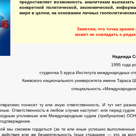
предоставляет возможность аналитикам высказать
конкретной политической, экономической, информ
мире в целом, на основании личных геополитических
Заметим, что точка зрения
может не совпадать с реда
Надежда С
1995 года р
студентка 5 курса Института международных о
Киевского национального университета имени Тараса Ш
специальность «Международно
твратимо понесет ту или иную ответственность. И тут нет разн
ные. Ответственность в любом случае наступит: или перед судом
родным уголовным или Международным судом (трибуналом) ООН
 подтверждение.
орой мы сможем гордиться (за те или иные успешно выполненные 
 действия или же бездеятельность (еще страшнее — это за молч