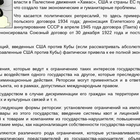
власти в Палестине движения «Хамас», США и страны ЕС 
что создало там экономические и гуманитарные проблемы.
Что касается политических репресалий, то здесь пример
польского договора 1934 года; денонсация Египетского 
аннулирование СССР в апреле 1945 года договора (Пакта) о
нонсировала Союзный договор от 30 декабря 1922 года и поста
нкций, введенных США против Кубы (если рассматривать абсолютн
правленные США против Кубы) фактически привела к ее полной эко
ия, которые ведут к ограничению таких интересов государств
ы воздействия одного государства на другое, которые преследую
иминационные действия. Реторсии могут применяться и в ответ
ъекта, но в рамках, допустимых международным правом.
ударством в случае дискриминации его граждан на территории д
и культурных связей и т. п.
ледующие формы реторсии: установление ограничений на импор
ары из этого государства; введение системы квот и лицензий
к товарам и компаниям из государства-нарушителя; повышение
такие меры, как национализация собственности государства-нарушит
яются различного рода ограничения, которые устанавливаютс
оматических представителей из государства-нарушителя; объя