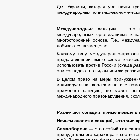
Для Украины, которая уже почти три
международных политико-экономически
Международные санкции
— это ко
международными организациями к на
многосторонней основе. Т.е., между
добиваются возмещения.
Каждому типу международно-правов
представленной выше схеме классиф
использовать против России (
схема ра
они совпадают по видам или же различа
В целом право на меры принуждения 
индивидуально, коллективно и с пом
применяет санкцию, не может быть
международного правонарушения, сколь
Различают санкции, применяемые в
Начнем анализ с санкций, которые 
Самооборона —
это особый вид санк
принудительного характера в соответс