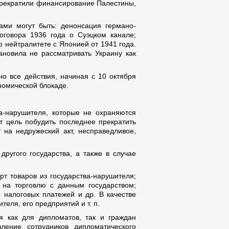
прекратили финансирование Палестины,
ами могут быть: денонсация германо-
договора 1936 года о Суэцком канале;
 нейтралитете с Японией от 1941 года.
новила не рассматривать Украину как
о все действия, начиная с 10 октября
номической блокаде.
а-нарушителя, которые не охраняются
т цель побудить последнее прекратить
 на недружеский акт, несправедливое,
ругого государства, а также в случае
т товаров из государства-нарушителя;
 на торговлю с данным государством;
 налоговых платежей и др. В качестве
еля, его предприятий и т. п.
я как для дипломатов, так и граждан
вление сотрудников дипломатического