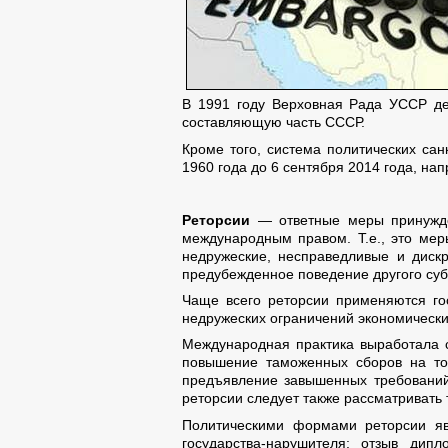
В 1991 году Верховная Рада УССР де
составляющую часть СССР.
Кроме того, система политических са
1960 года до 6 сентября 2014 года, на
Реторсии
— ответные меры принужден
международным правом. Т.е., это мер
недружеские, несправедливые и дискр
предубежденное поведение другого суб
Чаще всего реторсии применяются гос
недружеских ограничений экономических 
Международная практика выработала с
повышение таможенных сборов на тов
предъявление завышенных требований 
реторсии следует также рассматривать 
Политическими формами реторсии явл
государства-нарушителя; отзыв дипл