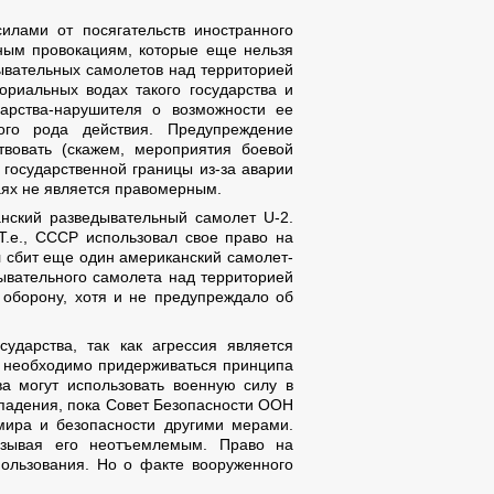
илами от посягательств иностранного
нным провокациям, которые еще нельзя
ывательных самолетов над территорией
ориальных водах такого государства и
дарства-нарушителя о возможности ее
кого рода действия. Предупреждение
твовать (скажем, мероприятия боевой
государственной границы из-за аварии
аях не является правомерным.
нский разведывательный самолет U-2.
Т.е., СССР использовал свое право на
ыл сбит еще один американский самолет-
дывательного самолета над территорией
 оборону, хотя и не предупреждало об
ударства, так как агрессия является
 необходимо придерживаться принципа
ва могут использовать военную силу в
падения, пока Совет Безопасности ООН
ира и безопасности другими мерами.
азывая его неотъемлемым. Право на
пользования. Но о факте вооруженного