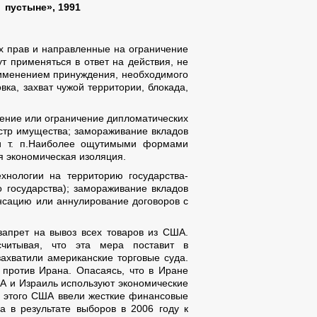
пустыне», 1991
 прав и направленные на ограничение
т применяться в ответ на действия, не
именением принуждения, необходимого
ка, захват чужой территории, блокада,
ение или ограничение дипломатических
естр имущества; замораживание вкладов
я и т. п.Наиболее ощутимыми формами
я экономическая изоляция.
хнологии на территорию государства-
о государства); замораживание вкладов
онсацию или аннулирование договоров с
апрет на вывоз всех товаров из США.
считывая, что эта мера поставит в
ахватили американские торговые суда.
против Ирана. Опасаясь, что в Иране
ША и Израиль используют экономические
До этого США ввели жесткие финансовые
а в результате выборов в 2006 году к