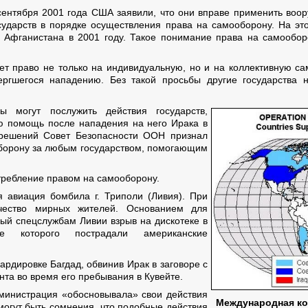
сентября 2001 года США заявили, что они вправе применить воо
ударств в порядке осуществления права на самооборону. На э
Афганистана в 2001 году. Такое понимание права на самообор
ет право не только на индивидуальную, но и на коллективную са
вергшегося нападению. Без такой просьбы другие государства
ы могут послужить действия государств,
ю помощь после нападения на него Ирака в
 решений Совет Безопасности ООН признал
оборону за любым государством, помогающим
отребление правом на самооборону.
я авиация бомбила г. Триполи (Ливия). При
ичество мирных жителей. Основанием для
й спецслужбам Ливии взрыв на дискотеке в
е которого пострадали американские
рдировке Багдад, обвинив Ирак в заговоре с
та во время его пребывания в Кувейте.
дминистрация «обосновывала» свои действия
Международная ко
могут быть сомнения, что подобные действия