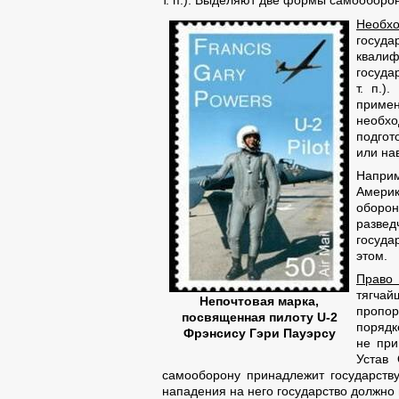
т. п.). Выделяют две формы самооборо
Необх
госуда
квалиф
госуда
т. п.)
приме
необхо
подгот
или на
Наприм
Америк
оборон
развед
госуда
этом.
Право 
тягчай
Непочтовая марка,
пропор
посвященная пилоту U-2
порядк
Фрэнсису Гэри Пауэрсу
не при
Устав
самооборону принадлежит государству
нападения на него государство должно