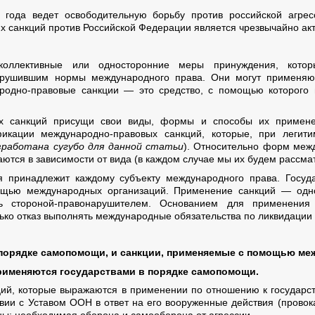
 года ведет освободительную борьбу против российской агре
х санкций против Российской Федерации является чрезвычайно ак
ллективные или односторонние меры принуждения, которы
рушившим нормы международного права. Они могут применяю
народно-правовые санкции — это средство, с помощью которого
ых санкций присущи свои виды, формы и способы их примене
икации международно-правовых санкций, которые, при легит
зработана сугубо для данной статьи
). Относительно форм межд
ются в зависимости от вида (в каждом случае мы их будем рассмат
принадлежит каждому субъекту международного права. Госуда
ощью международных организаций. Применение санкций — одно
 стороной-правонарушителем. Основанием для применения
ко отказ выполнять международные обязательства по ликвидации 
 порядке самопомощи, и санкции, применяемые с помощью ме
применяются государствами в порядке самопомощи.
ций, которые выражаются в применении по отношению к государ
твии с Уставом ООН в ответ на его вооруженные действия (прово