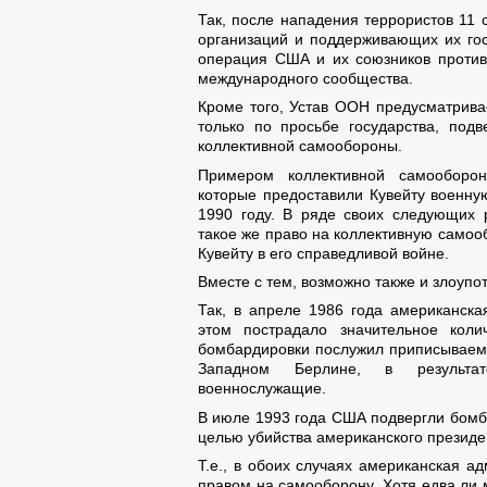
Так, после нападения террористов 11 
организаций и поддерживающих их гос
операция США и их союзников против 
международного сообщества.
Кроме того, Устав ООН предусматрива
только по просьбе государства, под
коллективной самообороны.
Примером коллективной самооборон
которые предоставили Кувейту военну
1990 году. В ряде своих следующих
такое же право на коллективную само
Кувейту в его справедливой войне.
Вместе с тем, возможно также и злоуп
Так, в апреле 1986 года американска
этом пострадало значительное кол
бомбардировки послужил приписываемы
Западном Берлине, в результат
военнослужащие.
В июле 1993 года США подвергли бомба
целью убийства американского президен
Т.е., в обоих случаях американская а
правом на самооборону. Хотя едва ли 