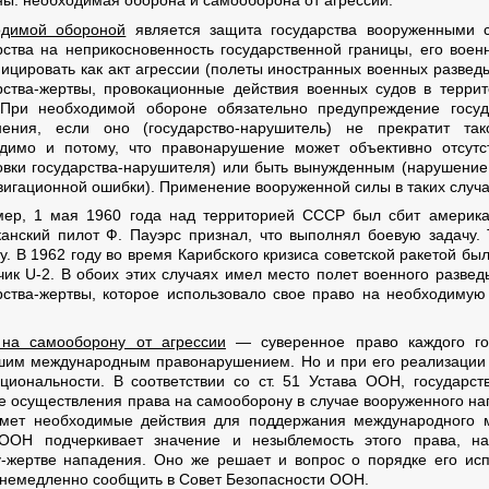
ны: необходимая оборона и самооборона от агрессии.
одимой обороной
является защита государства вооруженными с
рства на неприкосновенность государственной границы, его вое
ицировать как акт агрессии (полеты иностранных военных развед
рства-жертвы, провокационные действия военных судов в террит
. При необходимой обороне обязательно предупреждение госу
нения, если оно (государство-нарушитель) не прекратит та
димо и потому, что правонарушение может объективно отсутс
овки государства-нарушителя) или быть вынужденным (нарушение 
вигационной ошибки). Применение вооруженной силы в таких случ
ер, 1 мая 1960 года над территорией СССР был сбит америка
анский пилот Ф. Пауэрс признал, что выполнял боевую задачу. 
у. В 1962 году во время Карибского кризиса советской ракетой б
чик U-2. В обоих этих случаях имел место полет военного разве
рства-жертвы, которое использовало свое право на необходимую
на самооборону от агрессии
— суверенное право каждого гос
шим международным правонарушением. Но и при его реализации
циональности. В соответствии со ст. 51 Устава ООН, государст
е осуществления права на самооборону в случае вооруженного на
мет необходимые действия для поддержания международного м
 ООН подчеркивает значение и незыблемость этого права, н
-жертве нападения. Оно же решает и вопрос о порядке его ис
 немедленно сообщить в Совет Безопасности ООН.