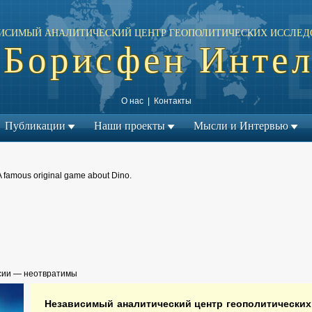
ИСИМЫЙ АНАЛИТИЧЕСКИЙ ЦЕНТР ГЕОПОЛИТИЧЕСКИХ ИССЛЕД
Борисфен Инте
О нас
|
Контакты
Публикации
Наши проекты
Мысли и Интервью
A famous original game about Dino.
← Предыдущий материал
Следующий материал →
|
сии — неотвратимы
Независимый аналитический центр геополитически