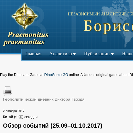
НЕЗАВИСИМЫЙ АНАЛИТИЧЕСК
Борис
Главная
Аналитика
Публикации
Наши
Play the Dinosaur Game at
DinoGame.GG
online. A famous original game about D
Геополитический дневник Виктора Гвоздя
← Предыдущий ма
2 октября 2017
Китай (中国) сегодня
Обзор событий (25.09–01.10.2017)