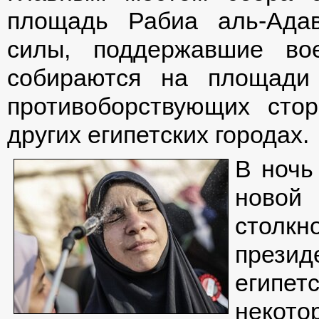
площадь Рабиа аль-Адав
силы, поддержавшие во
собираются на площади
противоборствующих сто
других египетских городах.
В ночь
новой
столкн
презид
египе
некот