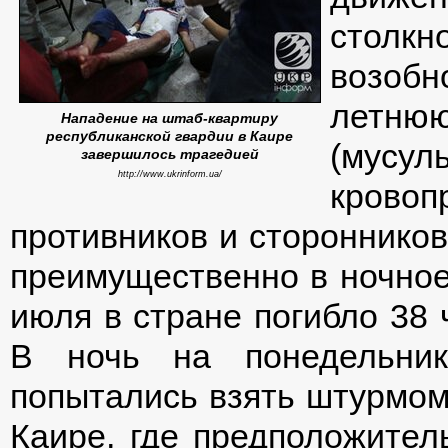
столк
возобн
летнюю
Нападение на штаб-квартиру
республиканской гвардии в Каире
(мусу
завершилось трагедией
http://www.ukrinform.ua/
кров
противников и сторонников
преимущественно в ночное 
июля в стране погибло 38 
В ночь на понедельник
попытались взять штурмом
Каире, где предположител