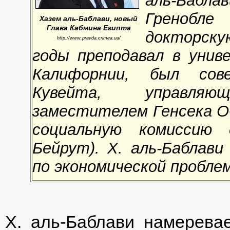
аль-Бабл
Гренобл
Хазем аль-Баблави, новый
Глава Кабмина Египта
докторску
http://www.pravda.crimea.ua/
годы преподавал в унив
Калифорнии, был сов
Кувейта, управляю
заместителем Генсека О
социальную комиссию
Бейрут). Х. аль-Баблав
по экономической пробле
Х. аль-Баблави намерева