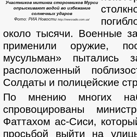
Участников митинга сторонников Мурси
столк
опрыскивают водой во избежание
солнечных ударов
погибл
Фото: РИА Новости
http://newsradio.com.ua/
около тысячи. Военные з
применили оружие, пос
мусульман» пытались з
расположенный поблизо
Солдаты и полицейские ст
По мнению многих набл
спровоцированы минист
Фаттахом ас-Сиси, которы
просьбой выйти на улиц