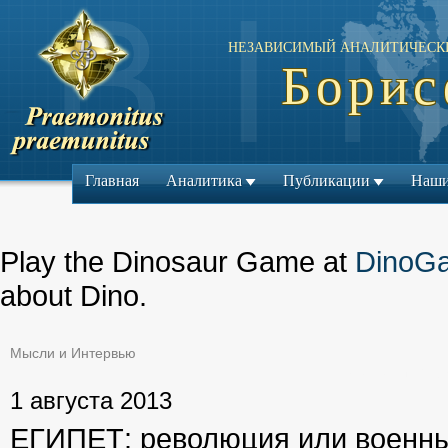
НЕЗАВИСИМЫЙ АНАЛИТИЧЕСК
Борис
Главная
Аналитика
Публикации
Наши
Play the Dinosaur Game at
DinoG
about Dino.
Мысли и Интервью
← Предыдущий ма
1 августа 2013
ЕГИПЕТ: революция или военны