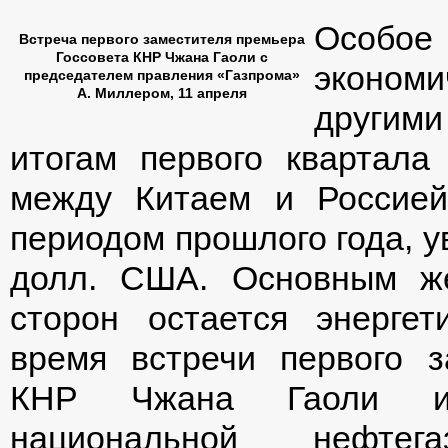
Особое 
Встреча первого заместителя премьера
Госсовета КНР Чжана Гаоли с
эконом
председателем правления «Газпрома»
А. Миллером, 11 апреля
другим
итогам первого квартала
между Китаем и Россией
периодом прошлого года, у
долл. США. Основным же
сторон остается энергет
время встречи первого з
КНР Чжана Гаоли и в
национальной нефтег