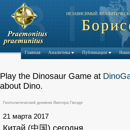
НЕЗАВИСИМЫЙ АНАЛИТИЧЕСК
Борис
Главная
Аналитика
Публикации
Наши
Play the Dinosaur Game at
DinoG
about Dino.
Геополитический дневник Виктора Гвоздя
← Предыдущий ма
21 марта 2017
Китай (中国) сегодня