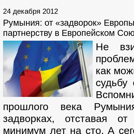
24 декабря 2012
Румыния: от «задворок» Европы
партнерству в Европейском Со
Не вз
проблем
как мож
судьбу
Вспомн
прошлого века Румыни
задворках, отставая от
минимум лет на сто. А сег