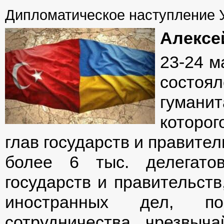
Дипломатическое наступление 
Алексе
23-24 м
состо
гуман
которо
глав государств и правите
более 6 тыс. делегато
государств и правительст
иностранных дел, по
сотрудничества, чрезвыч