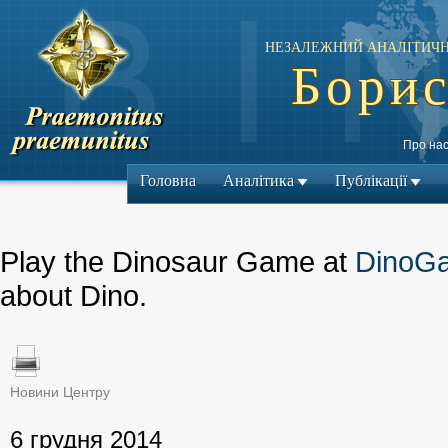
НЕЗАЛЕЖНИЙ АНАЛІТИЧН
Борис
Про на
Головна
Аналітика
Публікації
Play the Dinosaur Game at
DinoG
about Dino.
Новини Центру
← Попередній м
6 грудня 2014