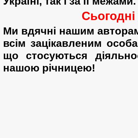
Україні, так і за її межами.
Сьогодні
Ми вдячні
нашим
автора
всім зацікавленим
особ
що стосуються
діяльно
нашою
річницею
!