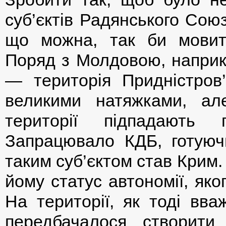
суб’єктів Радянського Союз
що можна, так би мовити,
Поряд з Молдовою, наприкл
— територія Придністров’я
великими натяжками, а
території підпадають 
Запрацювало КДБ, готуючи
таким суб’єктом став Крим. 
йому статус автономії, яко
На території, як тоді вва
передбачалося створити 