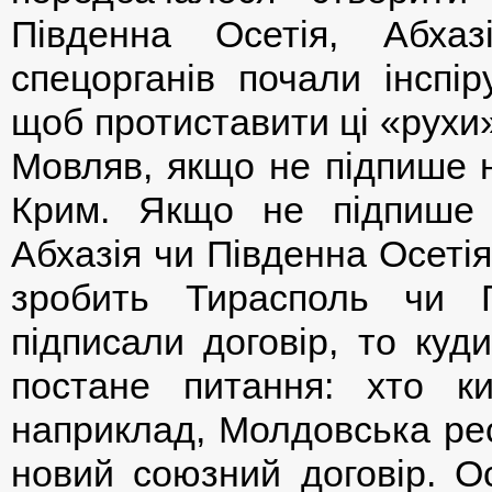
Південна Осетія, Абха
спецорганів почали інспір
щоб протиставити ці «рух
Мовляв, якщо не підпише н
Крим. Якщо не підпише Г
Абхазія чи Південна Осеті
зробить Тирасполь чи Г
підписали договір, то куди
постане питання: хто ки
наприклад, Молдовська рес
новий союзний договір. О