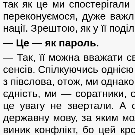
так як це ми спостерігали
переконуємося, дуже важли
нації. Зрештою, як у її поділ
— Це — як пароль.
— Так, її можна вважати с
сенсів. Спілкуючись одніє
з півслова, отож, ми одна
єдність, ми — соратники, 
це увагу не звертали. А 
державну мову, за яким м
виник конфлікт, бо цей кр