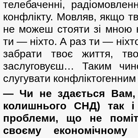
телебаченні, радіомовлен
конфлікту. Мовляв, якщо тв
не можеш стояти зі мною 
ти — ніхто. А раз ти — ніхт
забрати твоє життя, т
заслуговуєш… Таким чи
слугувати конфліктогенним
— Чи не здається Вам,
колишнього СНД) так і
проблеми, що не поміт
своєму економічному 