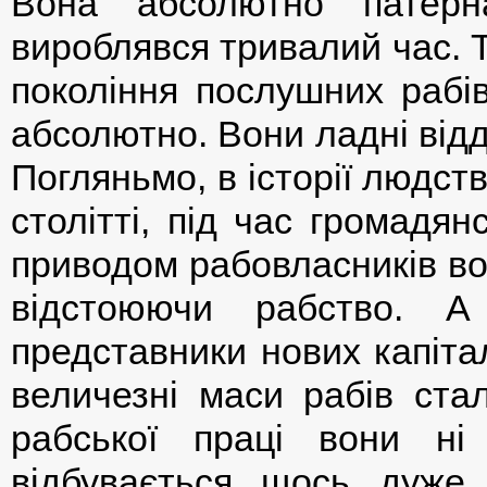
Вона абсолютно патерн
вироблявся тривалий час. 
покоління послушних рабі
абсолютно. Вони ладні відд
Погляньмо, в історії людст
столітті, під час громадя
приводом рабовласників во
відстоюючи рабство. А
представники нових капіта
величезні маси рабів ста
рабської праці вони н
відбувається щось дуже