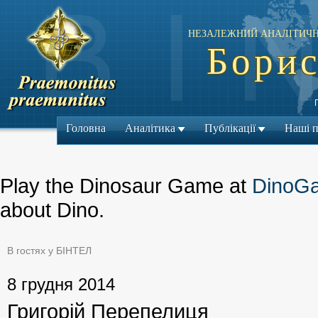
НЕЗАЛЕЖНИЙ АНАЛІТИЧН
Борис
Головна
Аналітика
Публікації
Наші 
Play the Dinosaur Game at
DinoG
about Dino.
В гостях у БІНТЕЛ
← Попередній м
8 грудня 2014
Григорій Перепелиця