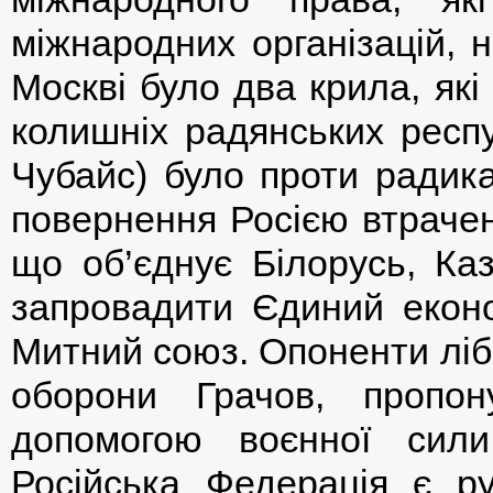
міжнародних організацій, 
Москві було два крила, які
колишніх радянських респу
Чубайс) було проти радика
повернення Росією втрачен
що об’єднує Білорусь, Каз
запровадити Єдиний еконо
Митний союз. Опоненти лібе
оборони Грачов, пропо
допомогою воєнної сили
Російська Федерація є р