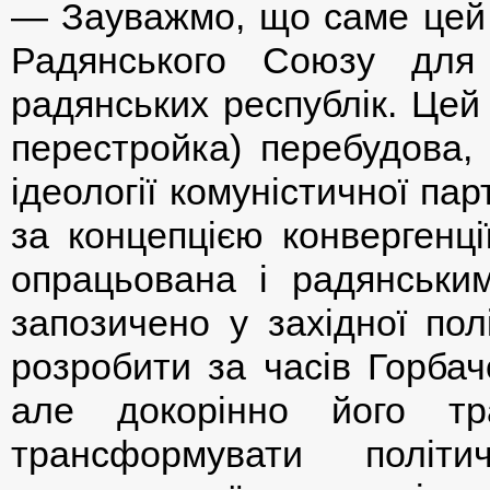
— Зауважмо, що саме цей 
Радянського Союзу для 
радянських республік. Цей
перестройка) перебудова,
ідеології комуністичної пар
за концепцією конвергенці
опрацьована і радянським
запозичено у західної пол
розробити за часів Горба
але докорінно його тр
трансформувати політ