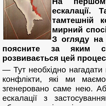
На першом
ескалації.
тамтешній к
мирний спосі
З огляду на 
поясните за яким с
розвивається цей процес?
— Тут необхідно нагадати п
конфлікти, які ми маємо
згенеровано саме нею. Аб
ескалації з застосуван