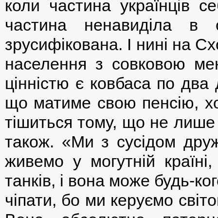
коли частина українців с
частина ненавиділа в 
зрусифікована. І нині на Схо
населення з совковою ме
цінністю є ковбаса по два 
що матиме свою пенсію, хо
тішиться тому, що не лише 
також. «Ми з сусідом дру
живемо у могутній країні,
танків, і вона може будь-ко
чіпати, бо ми керуємо світ