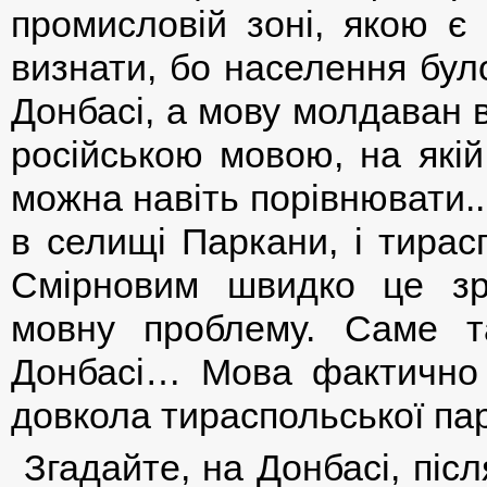
промисловій зоні, якою є 
визнати, бо населення було
Донбасі, а мову молдаван 
російською мовою, на якій
можна навіть порівнювати..
в селищі Паркани, і тирас
Смірновим швидко це зро
мовну проблему. Саме т
Донбасі… Мова фактично 
довкола тираспольської па
Згадайте, на Донбасі, піс