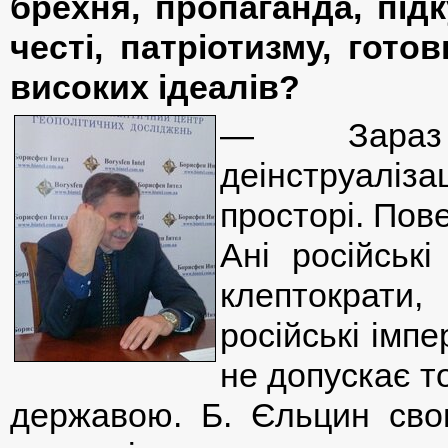
брехня, пропаганда, підк
честі, патріотизму, гот
високих ідеалів?
— Зараз 
деінструаліз
просторі. Пов
Ані російські
клептократи, 
російські імпе
не допускає т
державою. Б. Єльцин свог