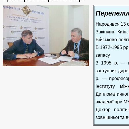
Перепели
Народився 13 с
Закінчив Київ
Військово-політ
В 1972-1995 рр
запасу.
З 1995 р. — н
заступник дире
р. — професор
інституту між
Дипломатичної
академії при М
Доктор політи
зовнішньої та в