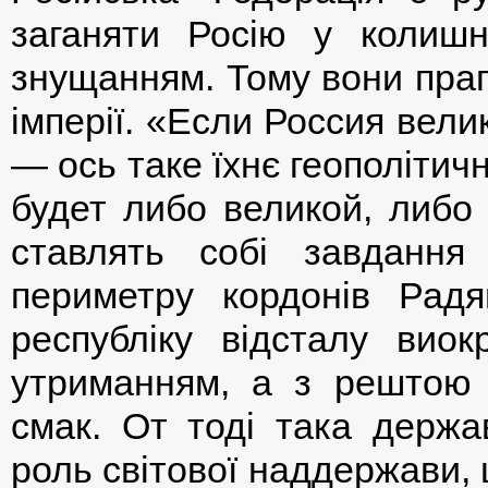
заганяти Росію у колиш
знущанням. Тому вони праг
імперії. «Если Россия вел
— ось таке їхнє геополітичн
будет либо великой, либо
ставлять собі завдання
периметру кордонів Радя
республіку відсталу вио
утриманням, а з рештою 
смак. От тоді така держ
роль світової наддержави,