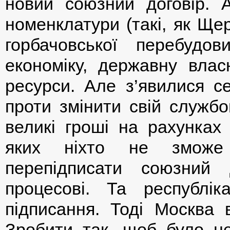
новий союзний договір.
номенклатури (такі, як Ще
горбачовської перебудов
економіку, державну влас
ресурси. Але з’явилися се
проти змінити свій служб
великі гроші на рахунках
яких ніхто не зможе
перепідписати союзний 
процесові. Та республік
підписання. Тоді Москва в
Зробити так, щоб було не