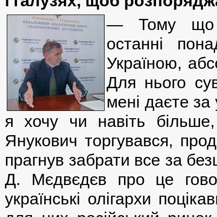
і галузях, щоб розпорядж
— Тому що у
останні пон
Україною, абс
Для нього су
мені даєте за 
я хочу чи навіть більше,
Янукович торгувався, прод
прагнув забрати все за безц
Д. Мєдвєдєв про це гово
українські олігархи поціка