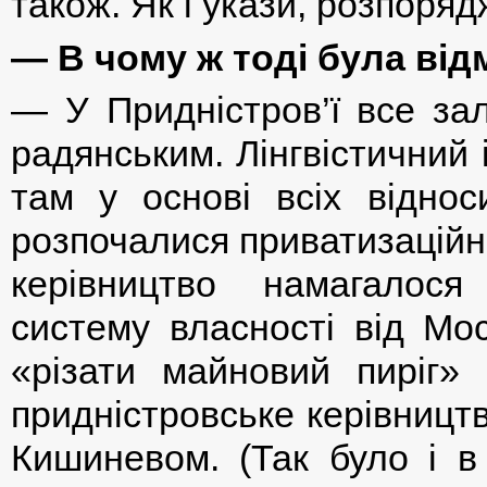
також. Як і укази, розпоря
— В чому ж тоді була від
— У Придністров’ї все з
радянським. Лінгвістичний 
там у основі всіх відно
розпочалися приватизаційні
керівництво намагалося
систему власності від Мо
«різати майновий пиріг» 
придністровське керівницт
Кишиневом. (Так було і в 