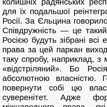
колишніх радянських респ
для їх подальшої реінтегр
Росії. За Єльцина говорило
Співдружність — це такий
Росією будуть зібрані всі 
права за цей паркан виход
таку спробу, наприклад, з
«відстріляний». Бо Рос
абсолютною власністю. 
повернути собі цю влас
суверенітет. Адже фо
міжнародного права, я