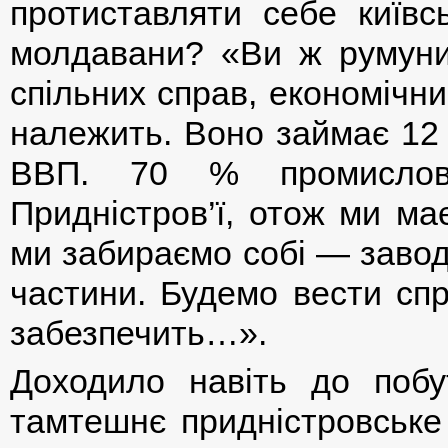
протиставляти себе київсь
молдавани? «Ви ж румуни
спільних справ, економічн
належить. Воно займає 12 
ВВП. 70 % промислово
Придністров’ї, отож ми ма
ми забираємо собі — заводи
частини. Будемо вести спр
забезпечить…».
Доходило навіть до побу
тамтешнє придністровське