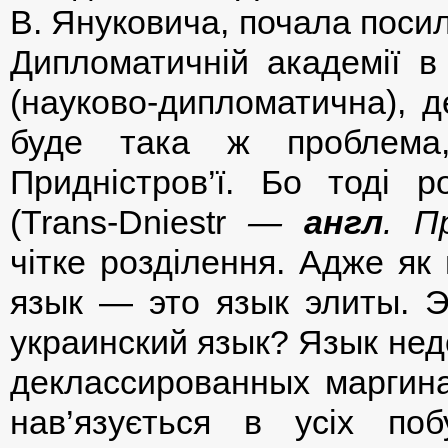
В. Януковича, почала поси
Дипломатичній академії в
(науково-дипломатична), д
буде така ж проблема
Придністров’ї. Бо тоді р
(Trans-Dniestr
—
англ
. П
чітке розділення. Адже як
язык — это язык элиты. Э
украинский язык? Язык нед
деклассированных маргина
нав’язується в усіх п