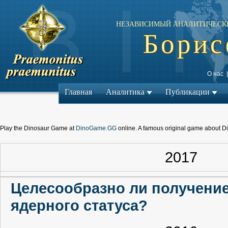
НЕЗАВИСИМЫЙ АНАЛИТИЧЕСК
Борис
О нас
Главная
Аналитика
Публикации
Play the Dinosaur Game at
DinoGame.GG
online. A famous original game about D
2017
Целесообразно ли получени
ядерного статуса?