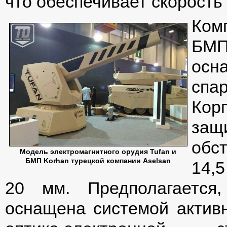
что обеспечивает скорость
Ком
БМ
осн
спа
Кор
защ
обс
Модель электромагнитного орудия Tufan и
БМП Korhan турецкой компании Aselsan
14,
20 мм. Предполагается
оснащена системой акти