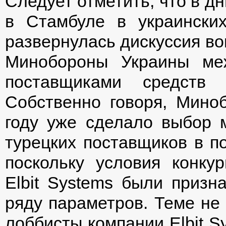
Следует отметить, что в д
в Стамбуле в украински
развернулась дискуссия во
Минобороны Украины ме
поставщиками средств
Собственно говоря, Мин
году уже сделало выбор 
турецких поставщиков в по
поскольку условия конку
Elbit Systems были приз
ряду параметров. Теме не 
лоббисты компании Elbit S