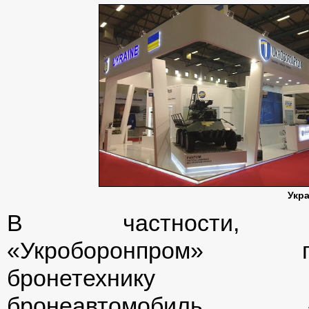
Укр
В частности, к
«Укроборонпром» пр
бронетехнику БТ
бронеавтомобиль «Д