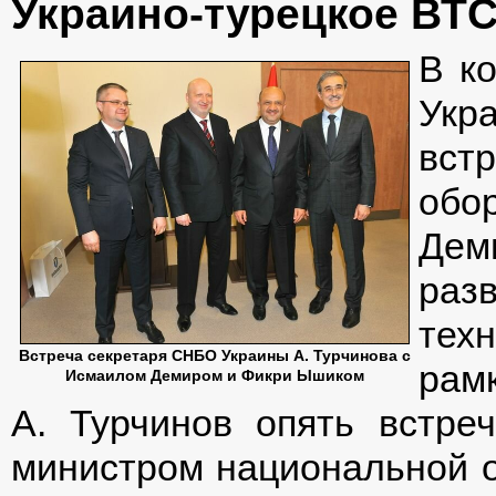
Украино-турецкое ВТ
В ко
Укра
вс
обо
Дем
раз
тех
Встреча секретаря СНБО Украины А. Турчинова с
рамк
Исмаилом Демиром и Фикри Ышиком
А. Турчинов опять встр
министром национальной 