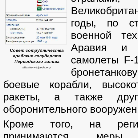
Великобрита
годы, по с
военной тех
Аравия и 
Совет сотрудничества
арабских государств
самолеты F-
Персидского залива
http://ru.wikipedia.org/
бронетанков
боевые корабли, высок
ракеты, а также друг
оборонительного вооружен
Кроме того, на реги
принимаются меры