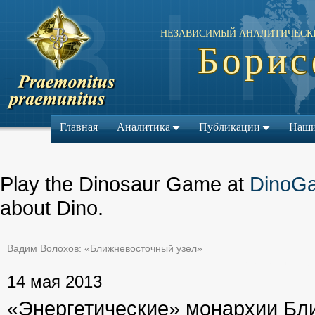
НЕЗАВИСИМЫЙ АНАЛИТИЧЕСК
Борис
Главная
Аналитика
Публикации
Наши
Play the Dinosaur Game at
DinoG
about Dino.
Вадим Волохов: «Ближневосточный узел»
← Предыдущий ма
14 мая 2013
«Энергетические» монархии Бли