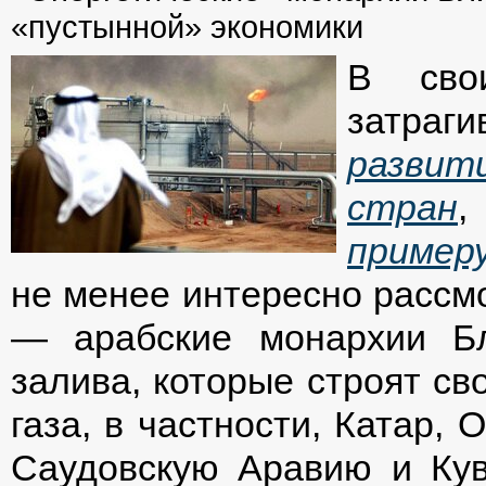
«пустынной» экономики
В сво
затраг
развит
стран
,
пример
не менее интересно рассмо
— арабские монархии Бл
залива, которые строят св
газа, в частности, Катар,
Саудовскую Аравию и Куве