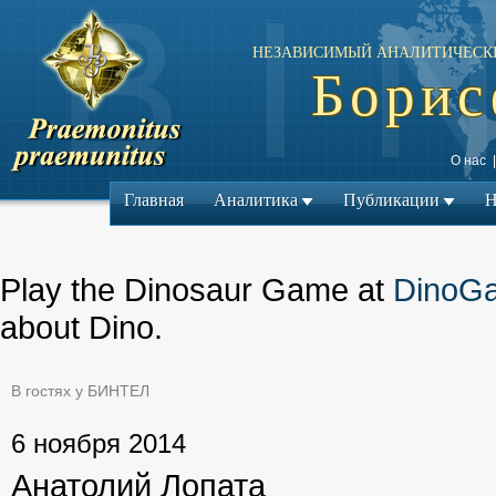
НЕЗАВИСИМЫЙ АНАЛИТИЧЕСК
Борис
О нас
Главная
Аналитика
Публикации
Н
Play the Dinosaur Game at
DinoG
about Dino.
В гостях у БИНТЕЛ
← Предыдущий ма
6 ноября 2014
Анатолий Лопата