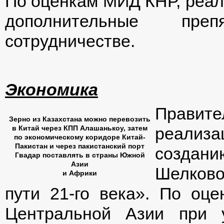
По оценкам МИД КНР, реал
дополнительные пре
сотрудничестве.
Экономика
Правите
Зерно из Казахстана можно перевозить
в Китай через КПП Алашанькоу, затем
реализа
по экономическому коридорe Китай-
Пакистан и через пакистанский порт
создани
Гвадар поставлять в страны Южной
Азии
Шелково
и Африки
пути 21-го века». По оц
Центральной Азии при у