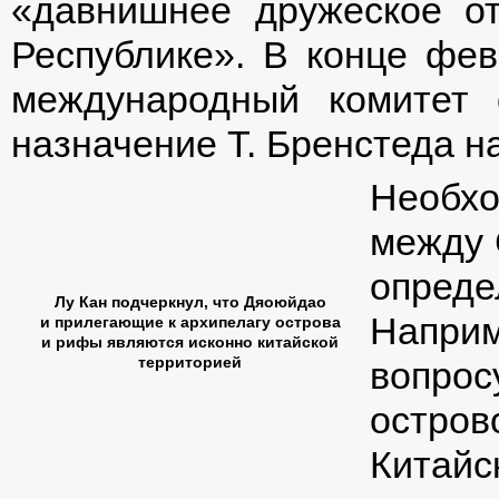
«давнишнее дружеское о
Республике». В конце фе
международный комитет
назначение Т. Бренстеда н
Необхо
между 
опреде
Лу Кан подчеркнул, что Дяоюйдао
Напри
и прилегающие к архипелагу острова
и рифы являются исконно китайской
территорией
вопро
остров
Китайс