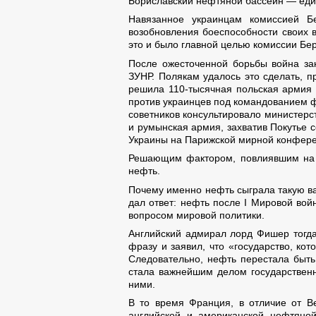
Бориславский нефтяной бассейн — един
Навязанное украинцам комиссией Б
возобновления боеспособности своих 
это и было главной целью комиссии Бе
После ожесточенной борьбы война за
ЗУНР. Полякам удалось это сделать, 
решила 110-тысячная польская армия 
против украинцев под командованием ф
советников консультировало министерс
и румынская армия, захватив Покутье 
Украины на Парижской мирной конфере
Решающим фактором, повлиявшим на р
нефть.
Почему именно нефть сыграла такую ва
дал ответ: нефть после І Мировой во
вопросом мировой политики.
Английский адмирал лорд Фишер тогда 
фразу и заявил, что «государство, ко
Следовательно, нефть перестала быт
стала важнейшим делом государственн
ними.
В то время Франция, в отличие от В
английской и американской нефтяно