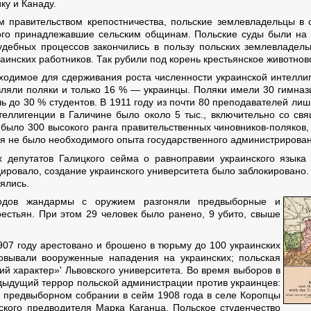
ку и Канаду.
м правительством крепостничества, польские землевладельцы в 
того принадлежавшие сельским общинам. Польские суды были на с
удебных процессов закончились в пользу польских землевладель
инских работников. Так рубили под корень крестьянское животнов
одимое для сдерживания роста численности украинской интеллиге
ляли поляки и только 16 % — украинцы. Поляки имели 30 гимназ
ь до 30 % студентов. В 1911 году из почти 80 преподавателей ли
нтеллигенции в Галичине было около 5 тыс., включительно со св
 было 300 высокого ранга правительственных чиновников-поляков, 
ая не было необходимого опыта государственного администрирова
 депутатов Галицкого сейма о равноправии украинского языка
дировало, создание украинского университета было заблокировано.
ялись.
одов жандармы с оружием разгоняли предвыборные и
естьян. При этом 29 человек было ранено, 9 убито, свыше
1907 году арестовано и брошено в тюрьму до 100 украинских
зовывали вооруженные нападения на украинских; польская
 характер»' Львовского университета. Во время выборов в
дыдущий террор польской администрации против украинцев:
а предвыборном собрании в сейм 1908 года в селе Коропцы
кого предводителя Марка Каганца. Польское студенчество