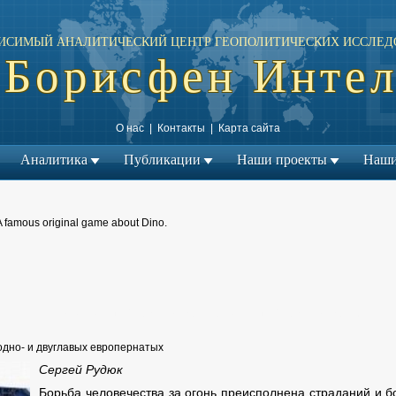
ИСИМЫЙ АНАЛИТИЧЕСКИЙ ЦЕНТР ГЕОПОЛИТИЧЕСКИХ ИССЛЕД
Борисфен Инте
О нас
|
Контакты
|
Карта сайта
Аналитика
Публикации
Наши проекты
Наши
A famous original game about Dino.
← Предыдущий материал
Следующий материал →
|
одно- и двуглавых европернатых
Сергей Рудюк
Борьба человечества за огонь преисполнена страданий и бо