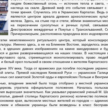
людям божественный огонь — источник тепла и света, 
наглеца на скале. Древний миф это событие связывает с
точки зрения. Случилось это в Украинских Карпатах. Ведь 
являются центром ареала древних археологических культ
железа. Здесь, на стыке гор и степи, вблизи знаменитых м
на пересечении сухопутных и речных путей, связыва
Днестровское междуречье и Покутье с Трансильванией, 
Причерноморьем, расположена прародина всех индоевропейц
атки межплеменного ритуального центра, который консолидир
льтуры. Именно здесь, а не на Ближнем Востоке, зародилось знак
н, в здешних давних изображениях на камне закодировано и б
яся и далее разворачивающаяся на наших глазах. В настоящее 
вуглавого орла, стремящегося монополизировать право люд
й и белый орел польский в своем отношении к жителям Карпатского
ине ХIV века. Тогда от вражеских рук погибли последние украин
кой элиты. Прямой наследник Киевской Руси — украинское Галиц
ных сил азиатской Золотой орды и европейских Польши и Венгрии
нью, владение землей было тогда отобрано у местной украинск
 церковь утратила официальное положение. Началась польска
емя выросшая значительно. Как указывал украинский ученый М. Ша
рпатье, давней столицы Карпатского региона) количество поляко
ономике края, вытеснили местных жителей из городов — админис
силием и обманом украинцы были возведены в класс бесправны