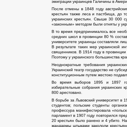
эмиграции украинцев Галичины в Амери
После отмены в 1848 году австрийски
крестьян также леса и пастбища, до 
украинских крестьян. Свыше 30 000 с
«законным» методом были отняты у укра
В то время предпринималось все необх
средних школ в провинции 80 % состав
университете украинцы составляли лиш
В результате таких мер украинской и
священников. В 1914 году в провинции
Поэтому у украинского большинства кр
Неоднократные требования украинских
Украинский театр государство не субси
конституционным путем жестоко подавл
Во время выборов 1895 и 1897 г
избирательные собрания украинских кр
800 арестовано.
В борьбе за Львовский университет в 
студентов; польские студенты органи
профессура манифестировала «польский
парламент в 1907 году повторился пре
20 крестьян было ранено и 4 убито. Н
жандармы штыками закололи крестьянс