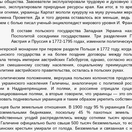
ы общества. Завоеватели эксплуатировали трудовую и духовную э
чно, эксплуатировали природные ресурсы края. Как итог, в то вр
ми огнями, украинцы Карпат мололи кукурузу на муку ручными жер
ремена Прометея. Да и того дерева оставалось все меньше, вед
 чем с болью писал ученый-энциклопедист мирового уровня И. Фра
В составе польского государства Западная Украина на
Посполитой соседними государствами. Три разделения П
Австрия и Пруссия в 1772-1795 годах, изменили политическу
нгерской монархии при первом разделе Польши в 1772 году, когда
ынского государства и на более поздние договоры между пол
а теперь империи австрийских Габсбургов, однако, согласно ис
аря смешанному составу населения, социальному преимуществ
литике австрийского правительства, осталась в польских руках.
олитическим положением, верхушка польских колонистов продолж
 украинского населения Галичины, аналогичную с политикой рос
сии в Надднепрянщине. И поляки, и россияне отрицали суще
фицированные поляки, а вторые говорили, что украинцы — это о
ровать подневольных украинцев и таким образом укрепить собстве
цев были земельные отношения. В 1900 году 95 % украинцев Г
оземельными бедняками, поскольку 45 % пахотных земель 
яйственных угодий распределялись между сотнями тысяч кроше
в Галичине официально было свыше 500 тысяч безземельных, то е
аинских крестьян умирали от голода. Безземелье и связанная с