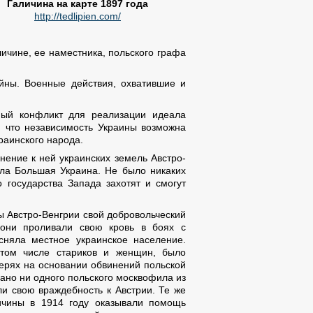
Галичина на карте 1897 года
http://tedlipien.com/
личине, ее наместника, польского графа
йны. Военные действия, охватившие и
ный конфликт для реализации идеала
, что независимость Украины возможна
раинского народа.
нение к ней украинских земель Австро-
ала Большая Украина. Не было никаких
 государства Запада захотят и смогут
ы Австро-Венгрии свой добровольческий
 они проливали свою кровь в боях с
сняла местное украинское население.
в том числе стариков и женщин, было
герях на основании обвинений польской
вано ни одного польского москвофила из
ли свою враждебность к Австрии. Те же
ичины в 1914 году оказывали помощь