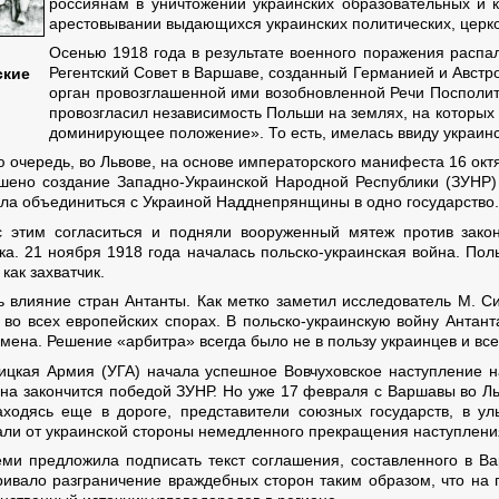
россиянам в уничтожении украинских образовательных и к
арестовывании выдающихся украинских политических, церко
Осенью 1918 года в результате военного поражения распал
Регентский Совет в Варшаве, созданный Германией и Австр
ские
орган провозглашенной ими возобновленной Речи Посполит
провозгласил независимость Польши на землях, на которых 
доминирующее положение». То есть, имелась ввиду украинс
 очередь, во Львове, на основе императорского манифеста 16 октяб
ашено создание Западно-Украинской Народной Республики (ЗУНР)
ла объединиться с Украиной Надднепрянщины в одно государство.
с этим согласиться и подняли вооруженный мятеж против зако
а. 21 ноября 1918 года началась польско-украинская война. Пол
как захватчик.
ь влияние стран Антанты. Как метко заметил исследователь М. С
во всех европейских спорах. В польско-украинскую войну Антант
мена. Решение «арбитра» всегда было не в пользу украинцев и вс
ицкая Армия (УГА) начала успешное Вовчуховское наступление н
на закончится победой ЗУНР. Но уже 17 февраля с Варшавы во Л
аходясь еще в дороге, представители союзных государств, в у
али от украинской стороны немедленного прекращения наступлени
ми предложила подписать текст соглашения, составленного в Ва
ивало разграничение враждебных сторон таким образом, что на 