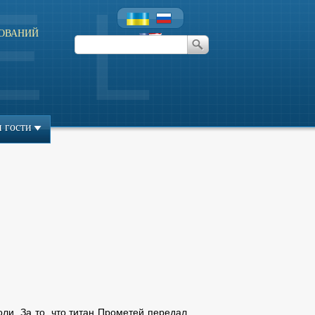
ОВАНИЙ
л
 гости
ли. За то, что титан Прометей передал