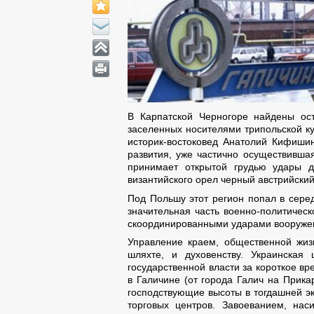
В Карпатской Черногоре найдены ост
заселенных носителями трипольской ку
историк-востоковед Анатолий Кифиши
развития, уже частично осуществивша
принимает открытой грудью удары д
византийского орел черный австрийски
Под Польшу этот регион попал в серед
значительная часть военно-политичес
скоординированными ударами вооружен
Управление краем, общественной жиз
шляхте, и духовенству. Украинская
государственной власти за короткое вр
в Галичине (от города Галич на Прика
господствующие высоты в тогдашней эк
торговых центров. Завоеванием, на