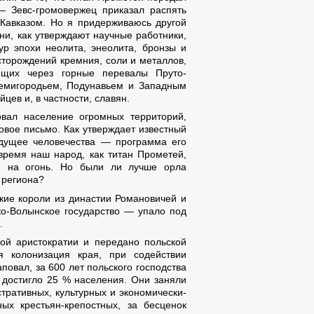
— Зевс-громовержец приказал распять
 Кавказом. Но я придерживаюсь другой
они, как утверждают научные работники,
ур эпохи неолита, энеолита, бронзы и
есторождений кремния, соли и металлов,
ющих через горные перевалы Пруто-
Семигородьем, Подунавьем и Западным
ев и, в частности, славян.
овал население огромных территорий,
овое письмо. Как утверждает известный
удущее человечества — программа его
время наш народ, как титан Прометей,
ей на огонь. Но были ли лучше орла
 региона?
ские короли из династии Романовичей и
ко-Волынское государство — упало под
.
ой аристократии и передано польской
я колонизация края, при содействии
повал, за 600 лет польского господства
в достигло 25 % населения. Они заняли
тративных, культурных и экономически-
х крестьян-крепостных, за бесценок