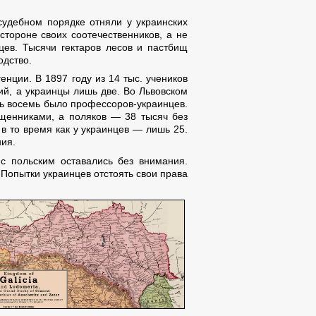
судебном порядке отняли у украинских
тороне своих соотечественников, а не
цев. Тысячи гектаров лесов и пастбищ
одство.
нции. В 1897 году из 14 тыс. учеников
ий, а украинцы лишь две. Во Львовском
шь восемь было профессоров-украинцев.
ященниками, а поляков — 38 тысяч без
в то время как у украинцев — лишь 25.
ния.
 с польским оставались без внимания.
 Попытки украинцев отстоять свои права