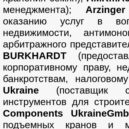
менеджмента);
Arzinger
оказанию услуг в вопр
недвижимости, антимон
арбитражного представите
BURKHARDT
(предостав
корпоративному праву, не
банкротствам, налогово
Ukraine
(поставщик со
инструментов для строит
Components
Ukraine
Gmb
подъемных кранов и ме