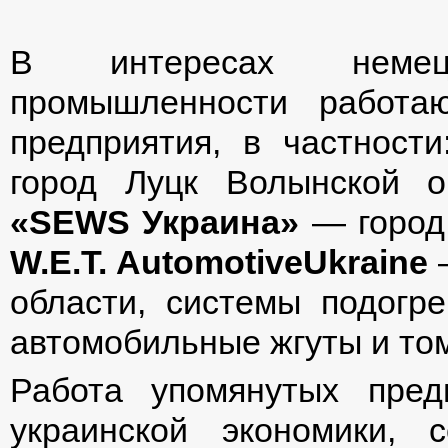
В интересах немецко
промышленности работа
предприятия, в частност
город Луцк Волынской об
«SEWS Украина»
— город 
W
.
E
.
T
.
Automotive
Ukraine
—
области, системы подогре
автомобильные жгуты и то
Работа упомянутых пред
украинской экономики, 