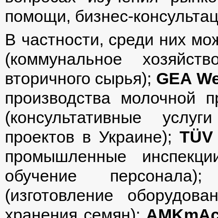
помощи, бизнес-консультац
В частности, среди них мо
(коммунальное хозяйст
вторичного сырья);
GEA
We
производства молочной п
(консультативные услу
проектов в Украине);
TÜV
промышленные инспекции
обучение персонала
(изготовление оборудова
хранения семян);
AMK
m
A