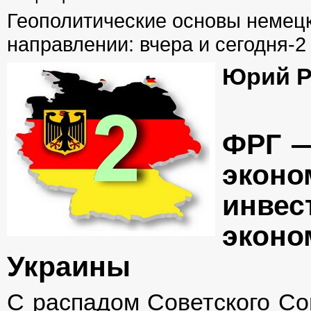
Геополитические основы немецк
направлении: вчера и сегодня-2
Юрий Р
ФРГ —
экон
инв
экон
Украины
С распадом Советского Со