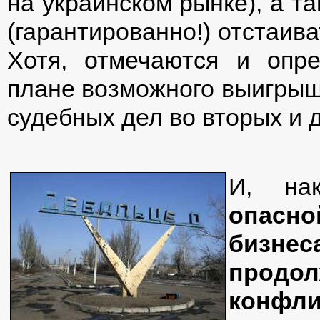
на украинском рынке), а 
(гарантированно!) отстаива
Хотя, отмечаются и опр
плане возможного выигры
судебных дел во вторых и 
И, на
опасн
бизн
прод
конфли