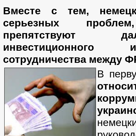
Вместе с тем, немец
серьезных пробле
препятствуют да
инвестиционного и
сотрудничества между ФР
В перв
отно
корр
украин
немец
руков