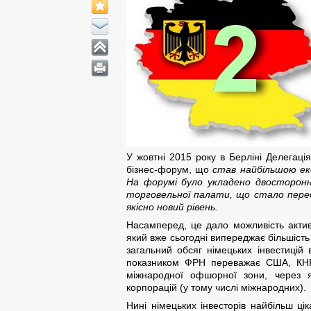
У жовтні 2015 року в Берліні Делегац
бізнес-форум, що
став найбільшою еко
На форумі було укладено двосторонню
торговельної палати, що стало пере
якісно новий рівень.
Насамперед, це дало можливість активіз
який вже сьогодні випереджає більшість
загальний обсяг німецьких інвестицій
показником ФРН переважає США, КНР 
міжнародної офшорної зони, через як
корпорацій (у тому числі міжнародних).
Нині німецьких інвесторів найбільш ці