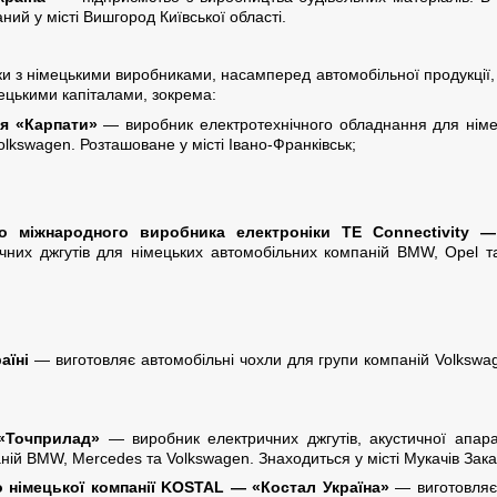
ний у місті Вишгород Київської області.
язки з німецькими виробниками, насамперед автомобільної продукції,
ецькими капіталами, зокрема:
я «Карпати»
— виробник електротехнічного обладнання для німець
olkswagen. Розташоване у місті Івано-Франківськ;
во міжнародного виробника електроніки TE Connectivity —
ичних джгутів для німецьких автомобільних компаній BMW, Opel та
аїні
— виготовляє автомобільні чохли для групи компаній Volkswage
«Точприлад»
— виробник електричних джгутів, акустичної апар
ній BMW, Mercedes та Volkswagen. Знаходиться у місті Мукачів Зака
 німецької компанії KOSTAL — «Костал Україна»
— виготовляє