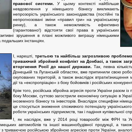
правової системи.
У цьому контексті найбільше
невдоволення у німецького бізнесу викликають
непрозорість українського законодавства (постійні та
непрогнозовані зміни «правил гри» на українському
ринку), а також неможливість ефективно
(гарантовано!) відстояти свої права в українських
позитивні зрушення в плані можливого виграшу німецькими
 подальших інстанціях.
І, нарешті,
третьою та найбільш загрозливою проблемою 
триваючий збройний конфлікт на Донбасі, а також заг
вторгнення Росії до нашої держави.
Так, певна кількіс
Донецькій та Луганській областях, вже припинили свою робо
окупованих територій, а також внаслідок втрати/знищення м
дії та «експропріацію» з боку бойовиків і російських конкурент
Крім того, російська збройна агресія проти України разом 
боку Москви, суттєво загострили економічну ситуацію в Украї
іноземного бізнесу та інвесторів. Внаслідок специфіки німец
це стосується зниження споживчого потенціалу українського
роботи українських підприємств, так і падіння купівельної с
І, як наслідок, вже у 2014 році товарообіг між ФРН та 
імецьких автомобілів та іншої машинобудівної продукції, а також
язку з триваючою російською збройною агресією проти України, аналог