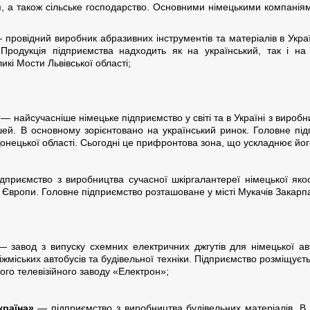
я, а також сільське господарство. Основними німецькими компаніям
провідний виробник абразивних інструментів та матеріалів в Украї
 Продукція підприємства надходить як на український, так і на
икі Мости Львівської області;
— найсучасніше німецьке підприємство у світі та в Україні з виробн
шей. В основному зорієнтовано на український ринок. Головне під
онецької області. Сьогодні це прифронтова зона, що ускладнює йог
приємство з виробництва сучасної шкіргалантереї німецької якост
и Європи. Головне підприємство розташоване у місті Мукачів Закарпа
 завод з випуску схемних електричних джгутів для німецької автом
міжміських автобусів та будівельної техніки. Підприємство розміщує
ого телевізійного заводу «Електрон»;
країна»
— підприємство з виробництва будівельних матеріалів. В 