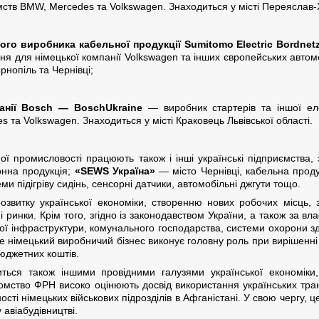
ств BMW, Mercedes та Volkswagen. Знаходиться у місті Переяслав-Х
ого виробника кабельної продукції Sumitomo Electric Bordne
я для німецької компанії Volkswagen та інших європейських автомо
рнопіль та Чернівці;
анії
Bosch
—
Bosch
Ukraine
— виробник стартерів та іншої еле
 та Volkswagen. Знаходиться у місті Краковець Львівської області.
ної промисловості працюють також і інші українські підприємства,
онна продукція;
«SEWS Україна»
— місто Чернівці, кабельна прод
ми підігріву сидінь, сенсорні датчики, автомобільні джгути тощо.
озвитку української економіки, створенню нових робочих місць, 
ні ринки. Крім того, згідно із законодавством України, а також за вл
вої інфраструктури, комунального господарства, системи охорони здо
 німецький виробничий бізнес виконує головну роль при вирішенні 
юджетних коштів.
иться також іншими провідними галузями української економіки,
домство ФРН високо оцінюють досвід використання українських тран
ості німецьких військових підрозділів в Афганістані. У свою чергу, ц
 авіабудівництві.