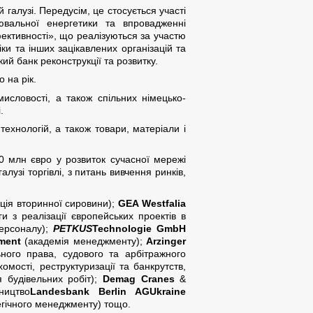
 галузі. Передусім, це стосується участі
лювальної енергетики та впровадженні
ективності», що реалізуються за участю
іки та інших зацікавлених організацій та
ий банк реконструкції та розвитку.
 на рік.
исловості, а також спільних німецько-
.
ехнологій, а також товари, матеріали і
 млн євро у розвиток сучасної мережі
лузі торгівлі, з питань вивчення ринків,
ція вторинної сировини);
GEA
Westfalia
и з реалізації європейських проектів в
персоналу);
PETKUS
Technologie
GmbH
ment
(академія менеджменту);
Arzinger
ного права, судового та арбітражного
мості, реструктуризації та банкрутств,
я будівельних робіт);
Demag
Cranes
&
ництво
Landesbank
Berlin
AG
Ukraine
егічного менеджменту) тощо.