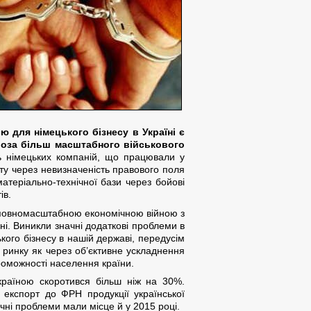
для німецького бізнесу в Україні є
роза більш масштабного військового
ть німецьких компаній, що працювали у
ту через невизначеність правового поля
атеріально-технічної бази через бойові
ів.
із повномасштабною економічною війною з
ні. Виникли значні додаткові проблеми в
ького бізнесу в нашій державі, передусім
 ринку як через об’єктивне ускладнення
проможності населення країни.
Україною скоротився більш ніж на 30%.
 експорт до ФРН продукції української
ічні проблеми мали місце й у 2015 році.