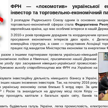
ФРН — «локомотив» української е
інвестор та торговельно-економічний п
З розпадом Радянського Союзу одним із основних західних
торговельно-економічній сферах стала
Федеративна Респу
європейська країна, що має особливі інтереси в нашій Держа
З 2010-х років провідним дорадчим та координуючим орган
просування економічних інтересів двох країн, є Делега
комерційна структура, а саме — представник Асоціації то
працює під мандатом Міністерства економіки та енергетики 
ія разом з іншими партнерами провела українсько-німецький
номічною подією в Німеччині, присвяченою нашій Державі.
 угоду про заснування німецько-української промислово-
думовою виходу співробітництва між ФРН та Україною на
увати інвестиційну діяльність німецького бізнесу в Україні,
 інших наших іноземних інвесторів. Так, на початку 2016 року
 в українську економіку склав близько 5 млрд євро. За цим
і Росію та знаходиться на другому місці після Кіпру —
у проходять капітали з багатьох країн світу, банків та
кавить будівельна галузь України, легка промисловість, електроте