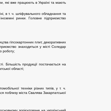
и, які вже працюють в Україні та мають
ні, в т. ч. шліфувального обладнання та
 іноземні ринки. Головне підприємство
ицтва гіпсокартонних плит, декоративних
приємство знаходиться у місті Соледар
о роботу;
і. Більшість продукції постачається на
тської області;
обільної техніки різних типів, у т. ч.
ться поблизу міста Свалява Закарпатської
основному зорієнтоване на український