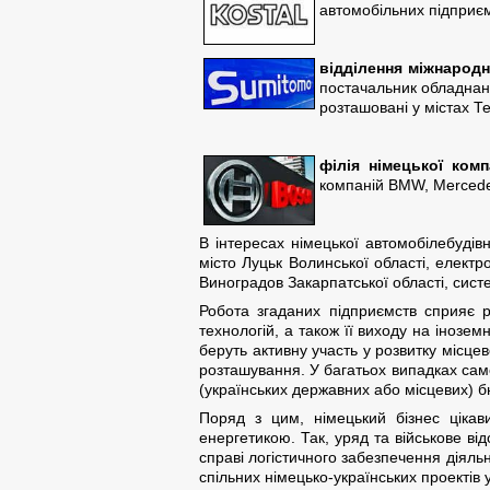
автомобільних підприєм
відділення міжнародн
постачальник обладнанн
розташовані у містах Те
філія німецької комп
компаній BMW, Mercedes
В інтересах німецької автомобілебудів
місто Луцьк Волинської області, електр
Виноградов Закарпатської області, систе
Робота згаданих підприємств сприяє р
технологій, а також її виходу на інозем
беруть активну участь у розвитку місце
розташування. У багатьох випадках саме
(українських державних або місцевих) б
Поряд з цим, німецький бізнес цікав
енергетикою. Так, уряд та військове ві
справі логістичного забезпечення діяльн
спільних німецько-українських проектів у