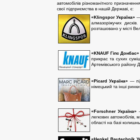
автомобілів різноманітного призначенн
свої підприємства в нашій Державі, є:
«Klingspor Україна»
— 
алмазоріжучих дисків.
розташовано у місті Вел
«KNAUF Гіпс Донбас»
прикрас та сухих сумі
Артемівського району Д
«Picard Україна»
— під
німецький та інші ринк
«Forschner Україна»
—
легкових автомобілів, 
області на базі колишнь
«Henkel Bautechnik У