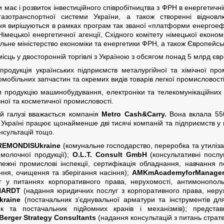
ає і розвиток інвестиційного співробітництва з ФРН в енергетичній
 газотранспортної системи України, а також створенні віднов
ння вирішуються в рамках програм так званої «платформи енергоеф
 Німецької енергетичної агенції, Східного комітету німецької економ
льне міністерство економіки та енергетики ФРН, а також Європейськ
сць у двосторонній торгівлі з Україною з обсягом понад 5 млрд євро
одукція українських підприємств металургійної та хімічної пром
омобільних запчастин та окремих видів товарів легкої промисловості
 продукцію машинобудування, електроніки та телекомунікаційних т
ної та косметичної промисловості.
й галузі вважається компанія
Metro Cash&Carry.
Вона вклала 550
 Україні працює щонайменше дві тисячі компаній та підприємств у га
нсультацій тощо.
REMONDIS
Ukraine
(комунальне господарство, переробка та утиліза
молочної продукції);
O.L.T. Consult GmbH
(консультативні послуг
ежні промислові інспекції, сертифікація обладнання, навчання 
ння, очищення та зберігання насіння);
AMK
m
Academy
for
Manage
 у питаннях корпоративного права, нерухомості, антимонополь
HARDT
(надання юридичних послуг з корпоративного права, нерухо
kraine
(постачальник з’єднувальної арматури та інструментів дл
 та постачальник підйомних кранів і механізмів); представ
Berger Strategy Consultants
(надання консультацій з питань страт