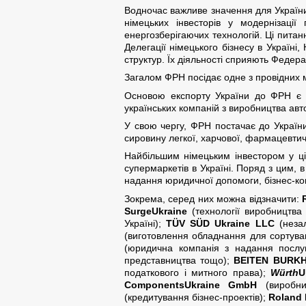
Водночас важливе значення для України м
німецьких інвесторів у модернізації
енергозберігаючих технологій. Ці пита
Делегації німецького бізнесу в Україні,
структур. Їх діяльності сприяють Федера
Загалом ФРН посідає одне з провідних мі
Основою експорту України до ФРН є пр
українських компаній з виробництва авт
У свою чергу, ФРН постачає до України
сировину легкої, харчової, фармацевтич
Найбільшим німецьким інвестором у ці
супермаркетів в Україні. Поряд з цим, в
надання юридичної допомоги, бізнес-ко
Зокрема, серед них можна відзначити:
Surge
Ukraine
(технології виробництва 
Україні);
TÜV SÜD Ukraine LLC
(незал
(виготовлення обладнання для сортува
(юридична компанія з надання послуг
представництва тощо);
BEITEN
BURK
податкового і митного права);
W
ü
rth
U
Components
Ukraine
GmbH
(виробник
(кредитування бізнес-проектів);
Roland 