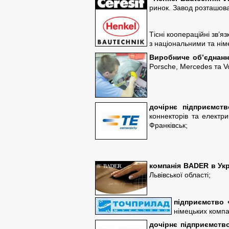
ринок. Завод розташова
Тісні коопераційні зв’
з національними та нім
Виробниче об’єднанн
Porsche, Mercedes та V
дочірнє підприємст
коннекторів та електр
Франківськ;
компанія
BADER
в Укр
Львівської області;
підприємство 
німецьких компа
дочірнє підприємство