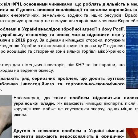
х кіл ФРН, основними чинниками, що роблять діяльність німець
или за її досить високої кваліфікації та загалом європейська
ських енергетичних, земельних, водних та інших ресурсів. Врахов
та скорочує транспортне сполучення з країнами-членами Європейс
блеми в Україні внаслідок збройної агресії з боку Росії,
 українську економіку та ринок можна відновити вже у
ючи з 2016 року.
За оцінками німецької сторони, потужним
еденню України з економічної кризи та розвитку її відносин
ро асоціацію та створення зони вільної торгівлі між Україною
тнер для німецьких інвесторів, ніж КНР та інші країни, що
ходам на ведення бізнесу.
изначають ряд серйозних проблем, що досить суттєво
ленню інвестиційного та торговельно-економічного
.
Насамперед,
до таких проблем відноситься високи
української влади.
Як вважають німецькі експерти, після 
корупція вже майже не спускається зверху, однак міцно 
рівнях.
Другою з ключових проблем в Україні німецькі
експерти вважають недосконалість її юридично-