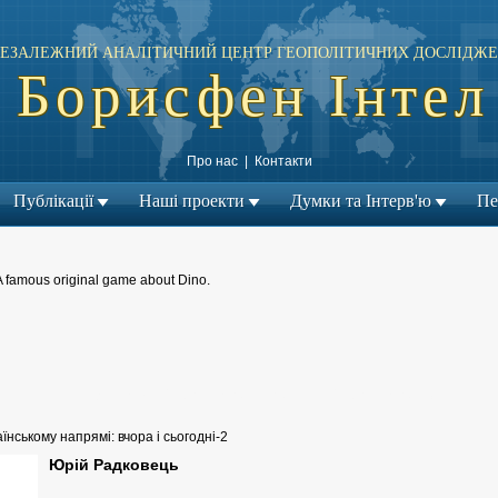
ЕЗАЛЕЖНИЙ АНАЛІТИЧНИЙ ЦЕНТР ГЕОПОЛІТИЧНИХ ДОСЛІДЖЕ
Борисфен Інтел
Про нас
|
Контакти
Публікації
Наші проекти
Думки та Інтерв'ю
Пе
A famous original game about Dino.
← Попередній матеріал
Наступний матеріал →
|
їнському напрямі: вчора і сьогодні-2
Юрій Радковець