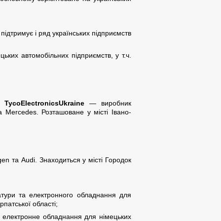
 підтримує і ряд українських підприємств
ких автомобільних підприємств, у т.ч.
Tyco
Electronics
Ukraine
— виробник
 Mercedes. Розташоване у місті Івано-
n та Audi. Знаходиться у місті Городок
атури та електронного обладнання для
рпатської області;
 електронне обладнання для німецьких