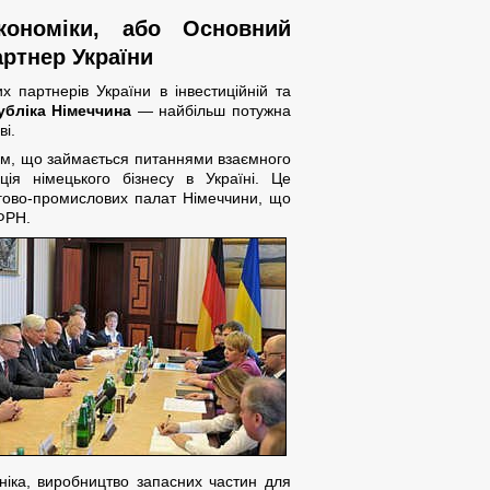
кономіки, або Основний
артнер України
 партнерів України в інвестиційній та
бліка Німеччина
— найбільш потужна
ві.
ом, що займається питаннями взаємного
ція німецького бізнесу в Україні. Це
ргово-промислових палат Німеччини, що
ФРН.
хніка, виробництво запасних частин для