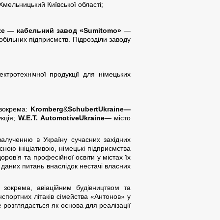
мельницький Київської області;
tze — кабельний завод «Sumitomo»
—
більних підприємств. Підрозділи заводу
ктротехнічної продукції для німецьких
 зокрема:
Kromberg
&
Schubert
Ukraine
—
укція;
W
.
E
.
T
.
Automotive
Ukraine
— місто
залученню в Україну сучасних західних
асною ініціативою, німецькі підприємства
ров’я та професійної освіти у містах їх
даних питань внаслідок нестачі власних
 зокрема, авіаційним будівництвом та
спортних літаків сімейства «Антонов» у
е розглядається як основа для реалізації