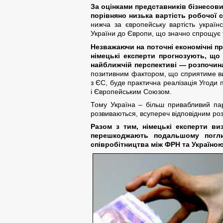
За оцінками представників бізнесови
порівняно низька вартість робочої с
нижча за європейську вартість україн
України до Європи, що значно спрощує 
Незважаючи на поточні економічні про
німецькі експерти прогнозують, що
найближчій перспективі — розпочина
позитивним фактором, що сприятиме вив
з ЄС, буде практична реалізація Угоди п
і Європейським Союзом.
Тому Україна – більш привабливий пар
розвиваються, всупереч відповідним роз
Разом з тим, німецькі експерти в
перешкоджають подальшому поглиб
співробітництва між ФРН та Україною