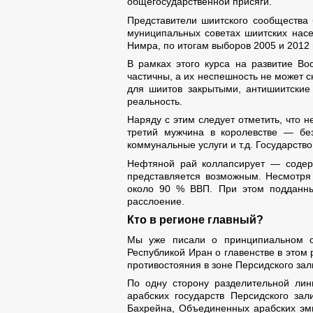
общегосударственной присяги.
Представители шиитского сообщества 
муниципальных советах шиитских насе
Нимра, по итогам выборов 2005 и 2012 
В рамках этого курса на развитие В
частичны, а их неспешность не может 
для шиитов закрытыми, антишиитские
реальность.
Наряду с этим следует отметить, что 
третий мужчина в королевстве — бе
коммунальные услуги и т.д. Государст
Нефтяной рай коллапсирует — содерж
представляется возможным. Несмотря
около 90 % ВВП. При этом подданны
расслоение.
Кто в регионе главный?
Мы уже писали о принципиальном сп
Республикой Иран о главенстве в этом 
противостояния в зоне Персидского за
По одну сторону разделительной лин
арабских государств Персидского за
Бахрейна, Объединенных арабских эм