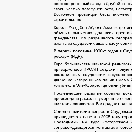
нефтеперегонный завод в Джубейле том
стали частью повседневности, несмотр
Восточной провинции было вложено 
строительство.
Король Фахд бен Абдель Азиз, встрет
объявил амнистию для всех арестов
гражданства. Им разрешалось беспреп
изъять из саудовских школьных учебник
В первой половине 1990-х годов в Са
реформ (ИДР).
Курс большинства шиитской религиозн
приверженцев ИРОАП создали новую о
«сатанинским саудовским государст
движение «сторонников линии имама Х
комплекс в Эль-Хубаре, где были убиты
Последующее развитие событий дока
происходили расколы, умеренные член
шиитских активистов. В их рядах появ
Сегодня шиитский вопрос в Саудовско
пришедшего к власти в 2005 году кор
Проводимый им курс «осторожной о
сопровождающегося контактами богосл