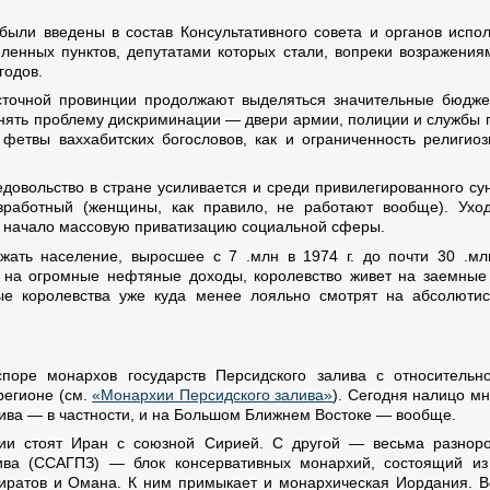
были введены в состав Консультативного совета и органов испол
ленных пунктов, депутатами которых стали, вопреки возражени
годов.
осточной провинции продолжают выделяться значительные бюдже
снять проблему дискриминации — двери армии, полиции и службы 
 фетвы ваххабитских богословов, как и ограниченность религи
недовольство в стране усиливается и среди привилегированного с
зработный (женщины, как правило, не работают вообще). Ухо
во начало массовую приватизацию социальной сферы.
ать население, выросшее с 7 .млн в 1974 г. до почти 30 .млн
 на огромные нефтяные доходы, королевство живет на заемные 
е королевства уже куда менее лояльно смотрят на абсолютист
оре монархов государств Персидского залива с относитель
регионе (см.
«Монархии Персидского залива»
). Сегодня налицо 
лива — в частности, и на Большом Ближнем Востоке — вообще.
ии стоят Иран с союзной Сирией. С другой — весьма разноро
лива (ССАГПЗ) — блок консервативных монархий, состоящий из 
иратов и Омана. К ним примыкает и монархическая Иордания. В