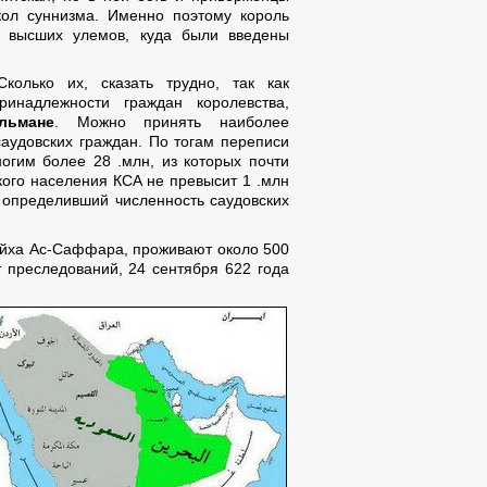
кол суннизма. Именно поэтому король
 высших улемов, куда были введены
колько их, сказать трудно, так как
ринадлежности граждан королевства,
льмане
. Можно принять наиболее
удовских граждан. По тогам переписи
огим более 28 .млн, из которых почти
кого населения КСА не превысит 1 .млн
 определивший численность саудовских
ейха Ас-Саффара, проживают около 500
т преследований, 24 сентября 622 года