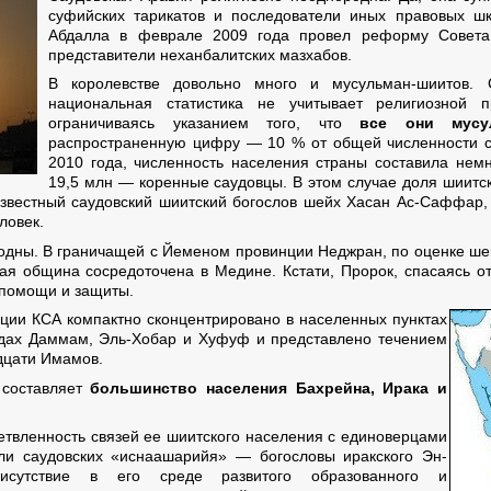
суфийских тарикатов и последователи иных правовых ш
Абдалла в феврале 2009 года провел реформу Совета
представители неханбалитских мазхабов.
В королевстве довольно много и мусульман-шиитов. С
национальная статистика не учитывает религиозной п
ограничиваясь указанием того, что
все они мусу
распространенную цифру — 10 % от общей численности са
2010 года, численность населения страны составила немн
19,5 млн — коренные саудовцы. В этом случае доля шиитс
 известный саудовский шиитский богослов шейх Хасан Ас-Саффар,
ловек.
родны. В граничащей с Йеменом провинции Неджран, по оценке ш
ая община сосредоточена в Медине. Кстати, Пророк, спасаясь о
 помощи и защиты.
ции КСА компактно сконцентрировано в населенных пунктах
одах Даммам, Эль-Хобар и Хуфуф и представлено течением
дцати Имамов.
составляет
большинство населения Бахрейна, Ирака и
етвленность связей ее шиитского населения с единоверцами
ели саудовских «иснаашарийя» — богословы иракского Эн-
исутствие в его среде развитого образованного и