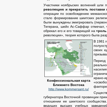
Участники ноябрьских волнений шли п
революцию и прекратить поставки 
операции по освобождению мекканской
стало формирование шиитских религио
были вынуждены эмигрировать (первона
Тегерана, шейх Ас-Саффар отмечал, ч
обрекал его и его товарищей на
«роль
революции», теория которого была ра
В 1981 
полуост
своих е
призыва
Период 
реально
насили
огранич
ирано-
Конфессиональная карта
«освобо
Ближнего Востока
факторе
http://www.kommersant.ru/
Существ
губернатора Восточной провинции прин
отношении ее шиитского сообщества
ведущих высших учебных заведени