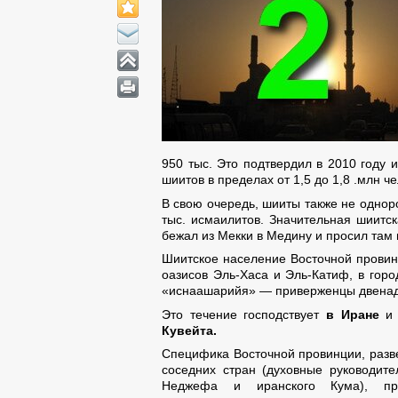
950 тыс. Это подтвердил в 2010 году
шиитов в пределах от 1,5 до 1,8 .млн че
В свою очередь, шииты также не одно
тыс. исмаилитов. Значительная шиитск
бежал из Мекки в Медину и просил там
Шиитское население Восточной провин
оазисов Эль-Хаса и Эль-Катиф, в гор
«иснаашарийя» — приверженцы двена
Это течение господствует
в Иране
и 
Кувейта.
Специфика Восточной провинции, разв
соседних стран (духовные руководит
Неджефа и иранского Кума), пр