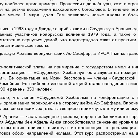
у наиболее яркие примеры. Процессии в день Ашуры, хотя и огра
я на резкие возражения ваххабитских богословов. В течение пе
не менее 1 млрд. долл. Там появились новые школы и боль
ившись в 1993 году в Джидде с прибывшими в Саудовскую Аравию
анных участников ноябрьских волнений 1979 года, а также о 
ятственно вернуться домой, что подтверждало отказ от практики
ов антишиитские тексты.
удовскую Аравию вернулся шейх Ас-Саффар, а ИРОАП мягко тра
о-политической элиты на примирение с государством имел и ин
рганизацию — «Саудовскую Хизбаллу», оставшуюся на позиция
вом». Ее ориентация на Иран бесспорна — члены «Саудовской 
омейни». Ее наиболее известной акцией стало нападение в ию
 90 и ранены 350 человек.
зало, что линия «Саудовской Хизбаллы» на конфронтацию с г
ы организации переходили на сторону шейха Ас-Саффара. Впрочем
лялись «независимые», отказывающиеся примкнуть к тому или иному
й Аравии — часть насущных реформ, перед необходимостью про
оля Абдаллы бен Абдель Азиза способствовали снижению уровня м
ткрытости» привлек шиитскую интеллигенцию к реализации 
овов обоих направлений ислама. Этот курс распространил на 