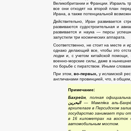
Великобритании и Франции. Израиль тр
все они отходят на второй план пере
Ирана, а также потенциальной возмож
Действительно, Иран развивается ст
развиваются судостроительная и авиа
развивается и наука — персы успешн
запустили три космических аппарата.
Соответственно, не стоит на месте и
однако делающий все, чтобы это отст
лодки и, с учетом китайской помощи,
военно-морские силы, даже в нынешне
по борьбе с пиратством. Иными словам
При этом,
во-первых,
у исламской рес
англичанами провинцией, что, в общем, 
Примечание:
Бахрейн
, полная официаль
البحرين
‎‎ — Мамля́ка аль-Бах
архипелаге в Персидском зали
государство занимает три от
в 16 километрах на восток 
автомобильным мостом.