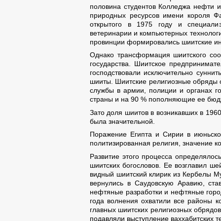
половина студентов Колледжа нефти и
природных ресурсов имени короля Фа
открытого в 1975 году и специали
ветеринарии и компьютерных технолог
провинции формировались шиитские ин
Однако трансформация шиитского соо
государства. Шиитское предпринимат
господствовали исключительно суннит
шииты. Шиитские религиозные обряды 
службы в армии, полиции и органах г
страны и на 90 % пополняющие ее бюдж
Зато доля шиитов в возникавших в 196
была значительной.
Поражение Египта и Сирии в июньско
политизированная религия, значение к
Развитие этого процесса определялос
шиитских богословов. Ее возглавил ше
видный шиитский клирик из Кербелы М
вернулись в Саудовскую Аравию, став
нефтяные разработки и нефтяные горо
года волнения охватили все районы к
главных шиитских религиозных обрядо
подавляли выступление ваххабитских те