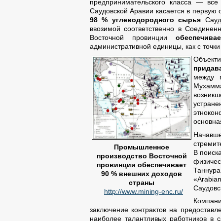
предпринимательского класса — все 
Саудовской Аравии касается в первую 
98 % углеводородного сырья
Саудо
ввозимой соответственно в Соедине
Восточной провинции
обеспечива
административной единицы, как с точки
Объекти
придав
между 
Мухамм
возник
устране
этнокон
основна
Начавш
стремит
Промышленное
В поиск
производство Восточной
физичес
провинции обеспечивает
Таннура
90 % внешних доходов
«Arabia
страны
Саудовс
http://www.mining-enc.ru/
Компан
заключение контрактов на предоставл
наиболее талантливых работников в с