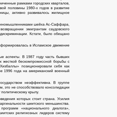
ниченные рамками городских кварталов,
рвой половины 1980-х годов в развитие
ницы, активно развивалось жилищное
 единомышленниками шейха Ас-Саффара,
возвращении эмигрантам саудовского
 дискриминации. Кстати, было обещано
нсформировалась в Исламское движение
ые аспекты. В 1987 году часть бывших
х жесткой бескомпромиссной борьбы с
Хизбаллы» позиционировали себя как
не 1996 года на американский военный
осударством неэффективна. В группе
, это не способствовало консолидации
 политическому крылу.
ведения которых стоит страна. Усилия
аргинальности шиитского меньшинства.
программ «национального диалога»,
шиитских религиозных лидеров систему