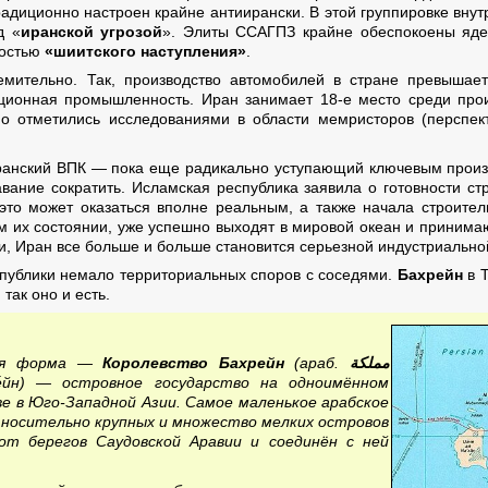
адиционно настроен крайне антиирански. В этой группировке внутр
д «
иранской угрозой
». Элиты ССАГПЗ крайне обеспокоены яд
ностью
«шиитского наступления»
.
ремительно. Так, производство автомобилей в стране превышае
ционная промышленность. Иран занимает 18-е место среди прои
о отметились исследованиями в области мемристоров (перспект
 иранский ВПК — пока еще радикально уступающий ключевым произ
авание сократить. Исламская республика заявила о готовности с
 это может оказаться вполне реальным, а также начала строител
м их состоянии, уже успешно выходят в мировой океан и принима
и, Иран все больше и больше становится серьезной индустриально
публики немало территориальных споров с соседями.
Бахрейн
в Т
так оно и есть.
ная форма —
Королевство Бахрейн
(араб.
مملكة
ре́йн) — островное государство на одноимённом
ве в Юго-Западной Азии. Самое маленькое арабское
носительно крупных и множество мелких островов
от берегов Саудовской Аравии и соединён с ней