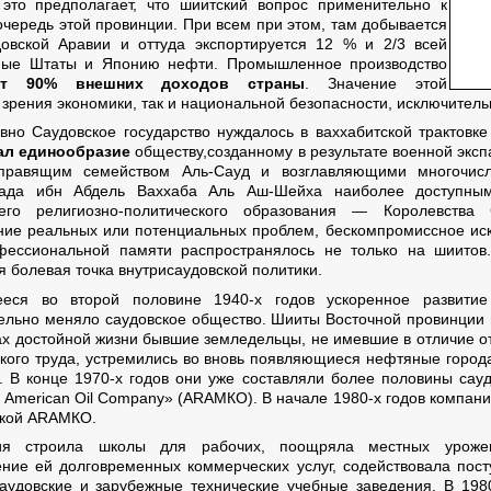
это предполагает, что шиитский вопрос применительно к
очередь этой провинции. При всем при этом, там добывается
вской Аравии и оттуда экспортируется 12 % и 2/3 всей
нные Штаты и Японию нефти. Промышленное производство
ет 90
% внешних доходов страны
. Значение этой
 зрения экономики, так и национальной безопасности, исключитель
вно Саудовское государство нуждалось в ваххабитской трактовке
ал единообразие
обществу,созданному в результате военной эксп
правящим семейством Аль-Сауд и возглавляющими многочисл
ада ибн Абдель Ваххаба Аль Аш-Шейха наиболее доступным
шего религиозно-политического образования — Королевства 
ние реальных или потенциальных проблем, бескомпромиссное ис
фессиональной памяти распространялось не только на шиитов
я болевая точка внутрисаудовской политики.
ееся во второй половине 1940-х годов ускоренное развит
ельно меняло саудовское общество. Шииты Восточной провинции 
ах достойной жизни бывшие земледельцы, не имевшие в отличие о
кого труда, устремились во вновь появляющиеся нефтяные город
. В конце 1970-х годов они уже составляли более половины сау
n American Oil Company» (АRАМКО). В начале 1980-х годов компани
кой АRАМКО.
ия строила школы для рабочих, поощряла местных уроже
ение ей долговременных коммерческих услуг, содействовала пос
аудовские и зарубежные технические учебные заведения. В 198