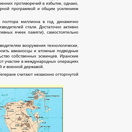
енних противоречий в избытке, однако,
ерной программой и общим усилением
т полтора миллиона в год, динамично
зводителей стали. Достаточно активно
ивных ячеек памяти), самостоятельно
водителям вооружения технологически,
троить авианосцы и атомные подводные
ьство собственных эсминцев. Иранские
ют участие в международных операциях
й и военной державой.
егеране считают незаконно отторгнутой