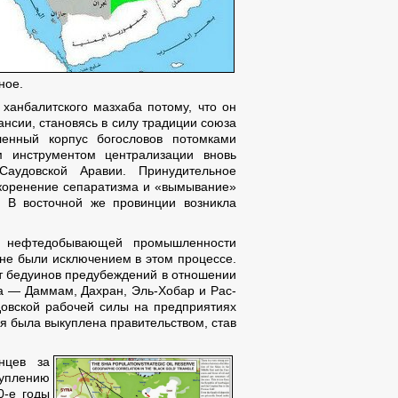
ное.
 ханбалитского мазхаба потому, что он
ансии, становясь в силу традиции союза
енный корпус богословов потомками
 инструментом централизации вновь
Саудовской Аравии. Принудительное
коренение сепаратизма и «вымывание»
. В восточной же провинции возникла
ие нефтедобывающей промышленности
не были исключением в этом процессе.
т бедуинов предубеждений в отношении
а — Даммам, Дахран, Эль-Хобар и Рас-
довской рабочей силы на предприятиях
я была выкуплена правительством, став
нцев за
туплению
0-е годы