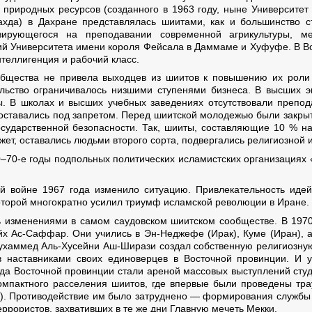
 природных ресурсов (созданного в 1963 году, ныне Университет
хда) в Дахране представлялась шиитами, как и большинство с
зирующегося на преподавании современной агрикультуры, ме
ий Университета имени короля Фейсала в Даммаме и Хуфуфе. В В
теллигенция и рабочий класс.
бщества не привела выходцев из шиитов к повышению их роли
ельство ограничивалось низшими ступенями бизнеса. В высших 
ы. В школах и высших учебных заведениях отсутствовали препод
оставались под запретом. Перед шиитской молодежью были закры
осударственной безопасности. Так, шииты, составляющие 10 % н
ет, оставались людьми второго сорта, подвергались религиозной 
0–70-е годы подпольных политических исламистских организациях «
й войне 1967 года изменило ситуацию. Привлекательность идей
оторой многократно усилил триумф исламской революции в Иране.
ь изменениями в самом саудовском шиитском сообществе. В 1970
йх Ас-Саффар. Они учились в Эн-Неджефе (Ирак), Куме (Иран), а
ухаммед Аль-Хусейни Аш-Ширази создал собственную религиозную 
 наставниками своих единоверцев в Восточной провинции. И у
да Восточной провинции стали ареной массовых выступлений студ
омпактного расселения шиитов, где впервые были проведены тр
в). Противодействие им было затруднено — формирования службы 
ррористов, захвативших в те же дни Главную мечеть Мекки.