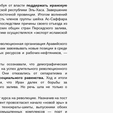
ебуя от власти
поддержать иранскую
ской республики Эль-Хаса. Завершение
Восточной провинции. Итогом волнений
часть членов группы шейха Ас-Саффара
последствии причины своего отъезда из
ских общин стран Персидского залива,
тике осуществлялся «экспорт исламской
еволюционная организация Аравийского
кам завоевывать новые позиции в среде
ых ресурсов и рабочих-нефтяников, —
ты осознавали, что демографическая
я на успех длительного революционного
. Они отказались от сепаратизма и
социального равенства.
Ход и итоги
там, что Иран далек от борьбы за
ого залива. Но речь шла не только о
 курса на революцию. Назначив на пост
ент провозгласил начало «новой эры» в
технократы-шииты, выпускники обоих
промышленных комплексов — порт и