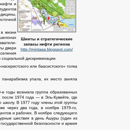
 нефти и
тудентов
дицины,
осточной
 в жизни
эшелонах
Шииты и стратегические
аватели-
запасы нефти региона
ты двери
http://mintaqa.blogspot.com/
аселения
и социальной дискриминации.
насеристского или баасистского» толка
 панарабизма упала, их место заняла
-е годы возникла группа образованных
 после 1974 года — в Эль-Кувейте, где
школу. В 1977 году члены этой группы
же через два года, в ноябре 1979-го,
ентов и рабочих. В ноябре следующего
аурные шествия в день Ашуры (один из
государственной безопасности и армия