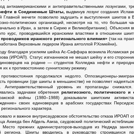
од антиамериканскими и антиправительственными лозунгами, тр
нефти в Соединенные Штаты,
выдвинув лозунг создания Ислам
 Главной мечети позволило задушить и выступления шиитов в 
зно-политических организаций, несмотря на то, что большая 
чально в Иран, а затем в Сирию и Великобританию). Объясняя в
то курс, проводившийся иранскими властями в отношении шиит
 проводников иранского регионального влияния»
(так на прак
зработана Верховным лидером Ирана аятоллой Р.Хомейни)
.
году благодаря усилиям шейха Ас-Саффара возникла Исламская р
рова (ИРОАП). Статус изгнанников не мешал шейху и его сторонни
диноверцев на родине — студентов Колледжа нефти и природн
я их к противостоянию суннитскому режиму.
противостояния продолжался недолго. Оппозиционеры-эмигран
сть провинции (где шииты в меньшинстве) не позволяет надеятьс
я. Антиправительственный уровень их пропаганды снижался
ивались задачами обретения
религиозного, политического и 
иракской войны (1980–1988) доказывали шиитским активис
ждение» своих единоверцев в арабских государствах Персидск
 регионального характера.
овало и важное внутрисаудовское обстоятельство отказа ИРОАП от
ца Ахмеда бен Абдель Азиза, саудовский политический истеблишм
. Место прежних администраторов-выходцев из Неджда заняли 
й региона. Шииты вводились в руководство строившихся 