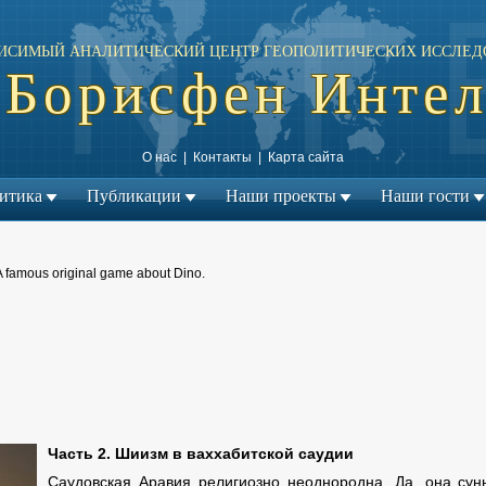
ИСИМЫЙ АНАЛИТИЧЕСКИЙ ЦЕНТР ГЕОПОЛИТИЧЕСКИХ ИССЛЕД
Борисфен Инте
О нас
|
Контакты
|
Карта сайта
итика
Публикации
Наши проекты
Наши гости
A famous original game about Dino.
← Предыдущий материал
Следующий материал →
|
Часть 2. Шиизм в ваххабитской саудии
Саудовская Аравия религиозно неоднородна. Да, она сун