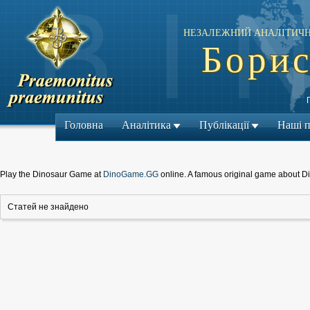
НЕЗАЛЕЖНИЙ АНАЛІТИЧН
Борис
Головна
Аналітика
Публікації
Наші 
Play the Dinosaur Game at
DinoGame.GG
online. A famous original game about D
Статей не знайдено