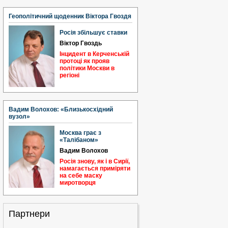
Геополітичний щоденник Віктора Гвоздя
Росія збільшує ставки
Віктор Гвоздь
Інцидент в Керченській
протоці як прояв
політики Москви в
регіоні
Вадим Волохов: «Близькосхідний
вузол»
Москва грає з
«Талібаном»
Вадим Волохов
Росія знову, як і в Сирії,
намагається приміряти
на себе маску
миротворця
Партнери