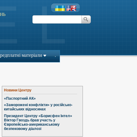
НЬ
редплатні матеріали
.
Новини Центру
«Паспортний АК»
«Заморожені конфлікти» у російсько-
китайських відносинах
Президент Центру «Борисфен Інтел»
Віктор Гвоздь брав участь у
Європейсько-американському
безпековому діалозі