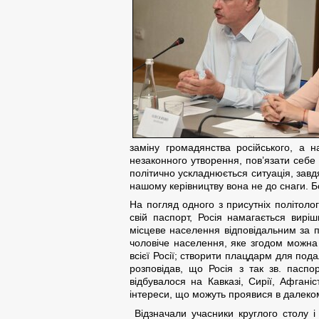
заміну громадянства російського, а 
незаконного утворення, пов’язати себе
політично ускладнюється ситуація, завд
нашому керівництву вона не до снаги. Б
На погляд одного з присутніх політол
свій паспорт, Росія намагається вирі
місцеве населення відповідальним за п
чоловіче населення, яке згодом можна
всієї Росії; створити плацдарм для под
розповідав, що Росія з так зв. паспо
відбувалося на Кавказі, Сирії, Афганіс
інтереси, що можуть проявися в далеко
Відзначали учасники круглого столу і