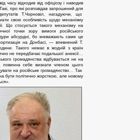
від часу відходив від офіціозу і наводив
 Такі, про які розповідав запрошений для
епутатів Т.Чорновіл, нагадуючи, що
 мати свою особливість щодо механізму
ї. Що стосується такого механізму на
ичної точки зору вимоги російського
дури абсурдні, бо зневажають саме це
ортизація на Донбасі, — впевнений Т.
дини. Такого немає в жодній з країн
тично не передбачає подальшої анексії…
ського громадянства відбувається не на
ба повинна себе визнати членом цього
ндувати на російське громадянство… Так
на бути політично жорсткою, але новому
ься».