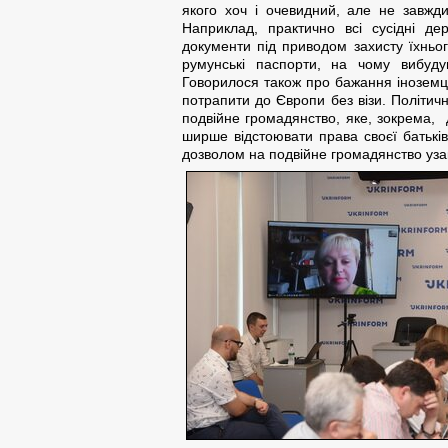
якого хоч і очевидний, але не завжд
Наприклад, практично всі сусідні д
документи під приводом захисту їхнього
румунські паспорти, на чому вибудув
Говорилося також про бажання іноземц
потрапити до Європи без візи. Політич
подвійне громадянство, яке, зокрема, д
ширше відстоювати права своєї батьків
дозволом на подвійне громадянство уза