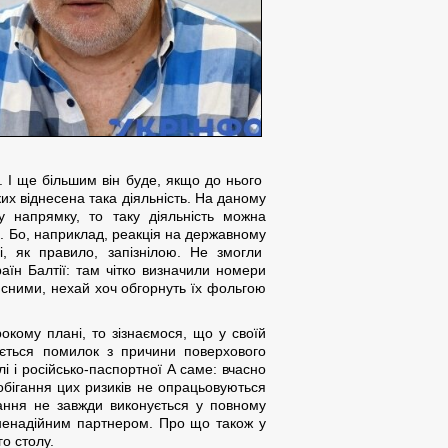
. І ще більшим він буде, якщо до нього
ких віднесена така діяльність. На даному
 напрямку, то таку діяльність можна
. Бо, наприклад, реакція на державному
, як правило, запізнілою. Не змогли
їн Балтії: там чітко визначили номери
ійсними, нехай хоч обгорнуть їх фольгою
рокому плані, то зізнаємося, що у своїй
кається помилок з причини поверхового
і і російсько-паспортної А саме: вчасно
бігання цих ризиків не опрацьовуються
тання не завжди виконується у повному
 ненадійним партнером. Про що також у
о столу.