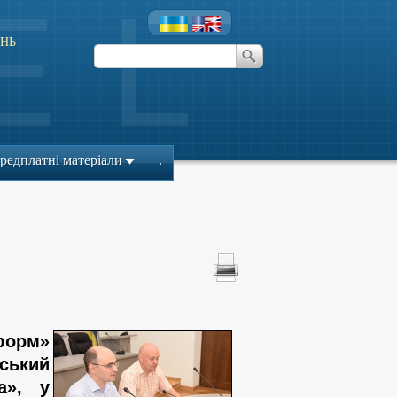
НЬ
редплатні матеріали
.
форм»
ський
а», у