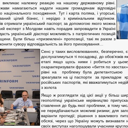
и викликає належну реакцію на нашому державному рівні.
ержави намагаються надати нашим громадянам відповідні
 національного походження. Тут і карта поляка, і угорські,
аний цілий бізнес, і нерідко з кримінальним відтінком.
ів отримати український паспорт, за допомогою якого можна
ний експерт з Молдови навіть порадив запровадити в Україні
асть українській діаспорі можливість з патріотичних позицій
щини. Були більш «приземлені» пропозиції, такі як разом з
конити сувору відповідальність за його приховування…
Сенс у таких висловлюваннях, безперечно, є
дослухатимуться ті посадовці, до обов’язків я
етапі якщо щось ними і робиться у цьому
охарактеризувати фразою «биття по хвостах»
рівні на проблему була дилетантською і
зреагувати на ці паспорти за прикладом кра
російських паспортів, які вважатимуться нед
з золота
Якщо ж розглядати хід цієї акції у більш ши
геополітиці українське керівництво припус
ставлення до будь якої проблеми, в тому числ
не передбачаються можливі ризики; для запо
варіанти протидії; рішення з важливого пи
обсязі, через що Україну можуть визнавати
своїх виступах наголошували учасники круглог