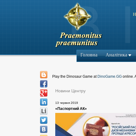
Н
Головна
Аналітика
Play the Dinosaur Game at
DinoGame.GG
online. 
Новини Центру
13 червня 2019
«Паспортний АК»