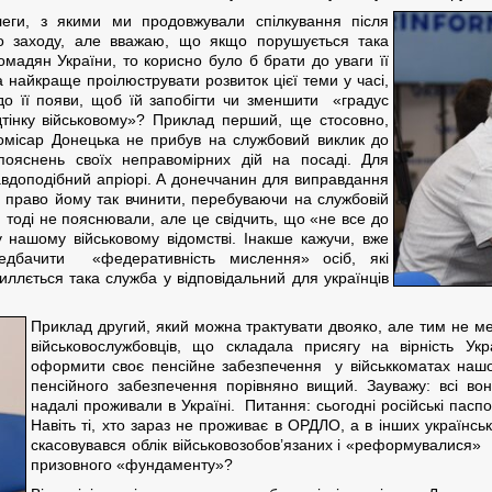
еги, з якими ми продовжували спілкування після
го заходу, але вважаю, що якщо порушується така
омадян України, то корисно було б брати до уваги її
 найкраще проілюструвати розвиток цієї теми у часі,
о її появи, щоб їй запобігти чи зменшити «градус
тінку військовому»? Приклад перший, ще стосовно,
 комісар Донецька не прибув на службовий виклик до
ояснень своїх неправомірних дій на посаді. Для
авдоподібний апріорі. А донеччанин для виправдання
о право йому так вчинити, перебуваючи на службовій
и тоді не пояснювали, але це свідчить, що «не все до
у нашому військовому відомстві. Інакше кажучи, вже
дбачити «федеративність мислення» осіб, які
виллється така служба у відповідальний для українців
Приклад другий, який можна трактувати двояко, але тим не м
військовослужбовців, що складала присягу на вірність Укр
оформити своє пенсійне забезпечення у військкоматах нашог
пенсійного забезпечення порівняно вищий. Зауважу: всі вон
надалі проживали в Україні. Питання: сьогодні російські пасп
Навіть ті, хто зараз не проживає в ОРДЛО, а в інших українсь
скасовувався облік військовозобов’язаних і «реформувалися» 
призовного «фундаменту»?