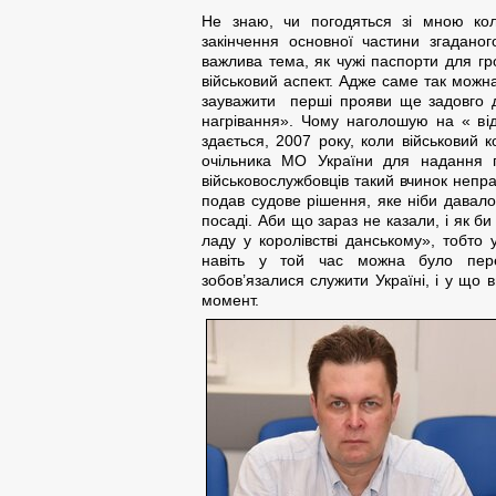
Не знаю, чи погодяться зі мною кол
закінчення основної частини згадано
важлива тема, як чужі паспорти для гр
військовий аспект. Адже саме так можна
зауважити перші прояви ще задовго д
нагрівання». Чому наголошую на « від
здається, 2007 року, коли військовий
очільника МО України для надання п
військовослужбовців такий вчинок непр
подав судове рішення, яке ніби давал
посаді. Аби що зараз не казали, і як б
ладу у королівстві данському», тобто 
навіть у той час можна було пере
зобов’язалися служити Україні, і у що 
момент.