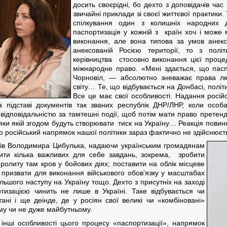
досить своєрідні, бо дехто з доповідачів час 
звичайні приклади зі своєї життєвої практики.
спілкування один з колишніх народних д
паспортизація у кожній з країн хоч і може
виконання, але вона типова за умов анексі
анексованій Росією території, то з політ
керівництва стосовно виконання цієї проце
міжнародне право. «Мені здається, що пасп
Чорновіл, — абсолютно зневажає права лю
світу… Те, що відбувається на Донбасі, полі
Все це має свої особливості. Надання росій
на підставі документів так званих республік ДНР/ЛНР, коли осо
 відповідальністю за тамтешні події, щоб потім мати право прете
яки якій згодом будуть створювати тиск на Україну… Реакція повин
о російський напрямок нашої політики зараз фактично не здійснюєт
огів Володимира Цибулька, надаючи українським громадянам
шити кілька важливих для себе завдань, зокрема, зробити
ролиту там кров у бойових діях; поставити на облік місцеве
 призвати для виконання військового обов’язку у масштабах
альшого наступу на Україну тощо. Дехто з присутніх на заході
ртизацією чинить не лише в Україні. Таке відбувається чи
тані і ще деінде, де у росіян свої великі чи «комбіновані»
му чи не дуже майбутньому.
 інші особливості цього процесу «паспортизації», напрямок