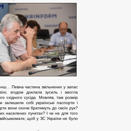
енш… Певна частина звільнених у запас
аїні, згодом доклала зусиль і змогла
о східного сусіда. Мовляв, там розмір
и залишили собі українські паспорти і
орти вони охоче братимуть до своїх рук?
ких населених пунктах? І чи не для того
військкомати, щоб у ЗС України не було