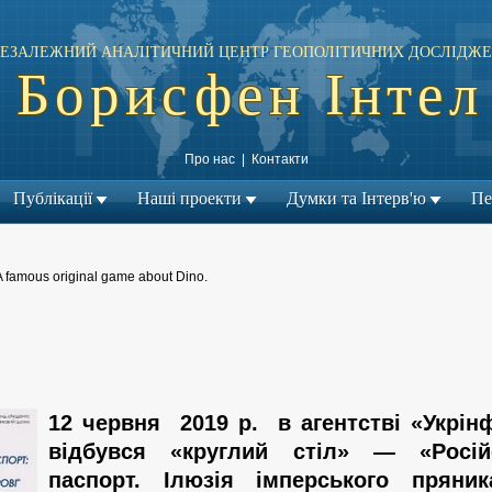
ЕЗАЛЕЖНИЙ АНАЛІТИЧНИЙ ЦЕНТР ГЕОПОЛІТИЧНИХ ДОСЛІДЖЕ
Борисфен Інтел
Про нас
|
Контакти
Публікації
Наші проекти
Думки та Інтерв'ю
Пе
A famous original game about Dino.
← Попередній матеріал
Наступний матеріал →
|
12 червня 2019 р. в агентстві «Укрін
відбувся «круглий стіл» — «Росій
паспорт. Ілюзія імперського пряник