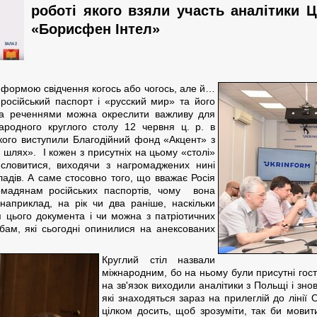
роботі якого взяли участь аналітики 
«Борисфен Інтел»
 формою свідчення когось або чогось, але й…
російський паспорт і «русский мир» та його
а реченнями можна окреслити важливу для
ародного круглого столу 12 червня ц. р. в
якого виступили Благодійний фонд «Акцент» з
шлях». І кожен з присутніх на цьому «столі»
висловитися, виходячи з нагромаджених нині
ладів. А саме стосовно того, що вважає Росія
омадянам російських паспортів, чому вона
априклад, на рік чи два раніше, наскільки
цього документа і чи можна з патріотичних
обам, які сьогодні опинилися на анексованих
Круглий стіл назвали
міжнародним, бо на ньому були присутні гості 
на зв'язок виходили аналітики з Польщі і знов
які знаходяться зараз на прилеглій до лінії 
цілком досить, щоб зрозуміти, так би мовит