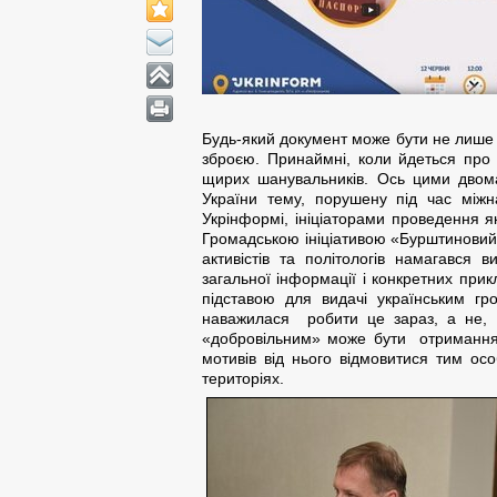
Будь-який документ може бути не лише
зброєю. Принаймні, коли йдеться про 
щирих шанувальників. Ось цими двом
України тему, порушену під час міжн
Укрінформі, ініціаторами проведення 
Громадською ініціативою «Бурштиновий 
активістів та політологів намагався 
загальної інформації і конкретних прик
підставою для видачі українським гр
наважилася робити це зараз, а не, н
«добровільним» може бути отримання 
мотивів від нього відмовитися тим ос
територіях.