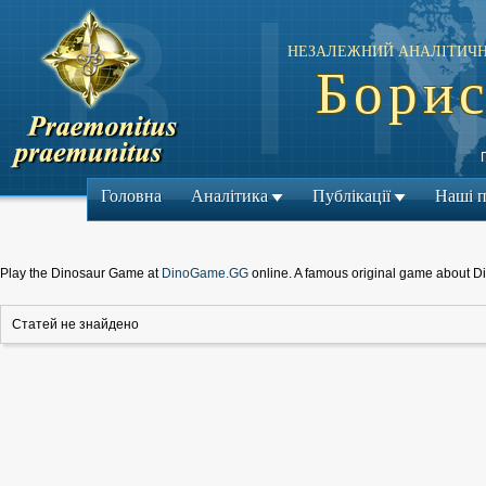
НЕЗАЛЕЖНИЙ АНАЛІТИЧН
Борис
Головна
Аналітика
Публікації
Наші 
Play the Dinosaur Game at
DinoGame.GG
online. A famous original game about D
Статей не знайдено