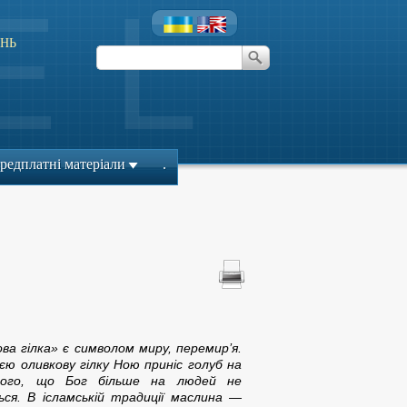
НЬ
редплатні матеріали
.
ва гілка» є символом миру, перемир’я.
ією оливкову гілку Ною приніс голуб на
ого, що Бог більше на людей не
ься. В ісламській традиції маслина —