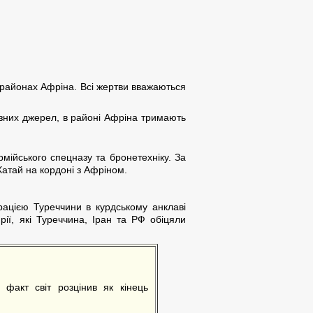
и районах Афріна. Всі жертви вважаються
ізних джерел, в районі Афріна тримають
ійського спецназу та бронетехніку. За
Хатай на кордоні з Афріном.
рацією Туреччини в курдському анклаві
рії, які Туреччина, Іран та РФ обіцяли
факт світ розцінив як кінець