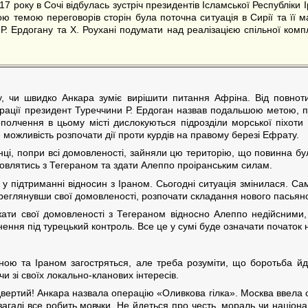
 року в Сочі відбулась зустріч президентів Ісламської Республіки Іра
ю темою переговорів сторін була поточна ситуація в Сирії та її м
Р. Ердогану та Х. Роухані подумати над реалізацією спільної ком
, чи швидко Анкара зуміє вирішити питання Афріна. Від повнот
ації президент Туреччини Р. Ердоган назвав подальшою метою, піс
 ополчення в цьому місті дислокуються підрозділи морської піхо
 можливість розпочати дії проти курдів на правому березі Ефрату.
нці, попри всі домовленості, зайняли цю територію, що повинна бу
мовлятись з Тегераном та здати Алеппо проіранським силам.
у підтриманні відносин з Іраном. Сьогодні ситуація змінилася. Сам
реглянувши свої домовленості, розпочати складання нового пасьянс
ати свої домовленості з Тегераном відносно Алеппо недійсними,
нення під турецький контроль. Все це у сумі буде означати початок 
ною та Іраном загостряться, але треба розуміти, що боротьба йд
чи зі своїх локально-кланових інтересів.
ідвертий! Анкара назвала операцію «Оливкова гілка». Москва ввела 
 взагалі все робить мовчки. Не йдеться про честь, мораль чи націона