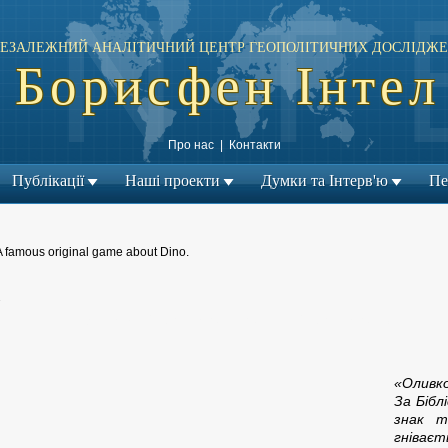
ЕЗАЛЕЖНИЙ АНАЛІТИЧНИЙ ЦЕНТР ГЕОПОЛІТИЧНИХ ДОСЛІДЖЕ
Борисфен Інтел
Про нас
|
Контакти
Публікації
Наші проекти
Думки та Інтерв'ю
Пе
A famous original game about Dino.
»
← Попередній матеріал
Наступний матеріал →
|
«Оливко
За Бібл
знак т
гніваєт