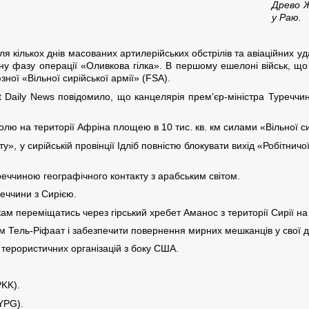
Древо Ж
у Раю.
сля кількох днів масованих артилерійських обстрілів та авіаційних у
у фазу операції «Оливкова гілка». В першому ешелоні військ, що
ої «Вільної сирійської армії» (FSA).
yet Daily News повідомило, що канцелярія прем’єр-міністра Туреч
лю на території Афріна площею в 10 тис. кв. км силами «Вільної си
, у сирійській провінції Ідліб повністю блокувати вихід «Робітничо
реччиною географічного контакту з арабським світом.
еччини з Сирією.
ам переміщатись через гірський хребет Аманос з території Сирії на
ом Тель-Ріфаат і забезпечити повернення мирних мешканців у свої д
 терористичних організацій з боку США.
PKK).
YPG).