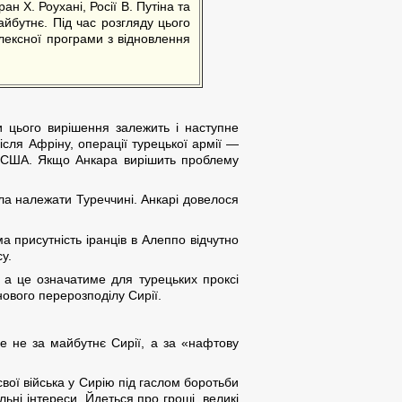
н Х. Роухані, Росії В. Путіна та
айбутнє. Під час розгляду цього
плексної програми з відновлення
и цього вирішення залежить і наступне
ля Афріну, операції турецької армії —
ти США. Якщо Анкара вирішить проблему
ла належати Туреччині. Анкарі довелося
а присутність іранців в Алеппо відчутно
у.
 а це означатиме для турецьких проксі
нового перерозподілу Сирії.
е не за майбутнє Сирії, а за «нафтову
свої війська у Сирію під гаслом боротьби
льні інтереси. Йдеться про гроші, великі