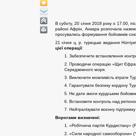
В суботу, 20 січня 2018 року о 17.00, пі
районі Афрін, Анкара розпочала наземн
просувались формування бойовиків союзн
21 січня ц. р. турецьке видання Hürri
цієї операції
:
1. Забезпечити встановлення контро
2. Проводячи операцію «Щит Єфрату»
Середземного моря.
3. Виключити можливість втрати Ту
4. Гарантувати безпеку кордону Тур
5. Не дати змоги курдським бойовик
6. Встановити контроль над регіон
7. Нейтралізувати воєнну підтримку
Ворогами визначені:
1. «Робітнича партія Курдистану» (
2. «Сили народної самооборони» (