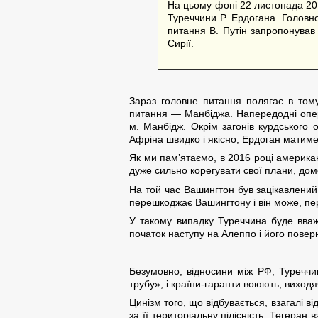
На цьому фоні 22 листопада 2017
Туреччини Р. Ердогана. Головно
питання В. Путін запропонував 
Сирії.
Зараз головне питання полягає в тому
питання — Манбіджа. Напередодні опер
м. Манбідж. Окрім загонів курдського
Афріна швидко і якісно, Ердоган матиме
Як ми пам’ятаємо, в 2016 році америка
дуже сильно корегувати свої плани, до
На той час Вашингтон був зацікавлений 
перешкоджає Вашингтону і він може, пе
У такому випадку Туреччина буде вваж
початок наступу на Алеппо і його повер
Безумовно, відносини між РФ, Туреччи
трубу», і країни-гаранти воюють, виходя
Цинізм того, що відбувається, взагалі в
за її територіальну цілісність. Тегеран