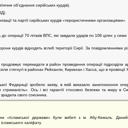
тичне об’єднання сирійських курдів).
ІД).
анізації та партії сирійських курдів «терористичними організаціями».
до операції 70 літаків ВПС, які завдали ударів по 108 цілях у сем
рони курдів відходять вглиб території Сирії. За повідомленнями р
продовжує перекидати в район проведення операції підрозділи арм
или стягнуті в районах Рейханли, Кирикхан і Хасса, що в провінції 
ської Федерації зробило заяву, в якій виказало занепокоєння опе
стриманість». Ось і всі гарантії стосовно безпеки та миру в Си
, зрадила свого союзника.
ни «Ісламської держави» були вибиті з м. Абу-Кемаль. Даний 
ісламського халіфату.