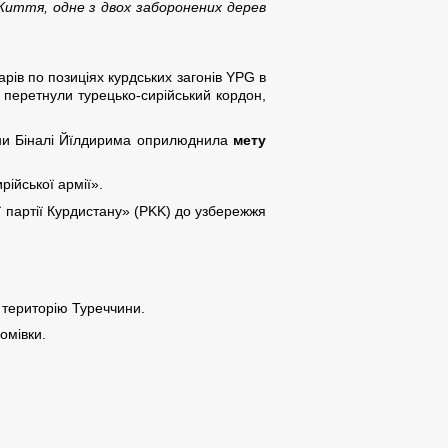
иття, одне з двох заборонених дерев
дарів по позиціях курдських загонів YPG в
 перетнули турецько-сирійський кордон,
чини Біналі Йїлдирима оприлюднила
мету
рійської армії».
ї партії Курдистану» (PKK) до узбережжя
 територію Туреччини.
омівки.