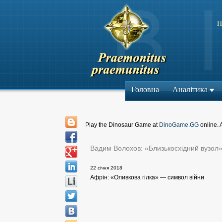
Н
Головна
Аналітика
Play the Dinosaur Game at
DinoGame.GG
online. 
Вадим Волохов: «Близькосхідний вузол
22 січня 2018
Афрін: «Оливкова гілка» — символ війни