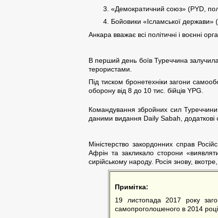
3. «Демократичний союз» (PYD, полі
4. Бойовики «Ісламської держави» (
Анкара вважає всі політичні і воєнні орг
В перший день боїв Туреччина залучила 
терористами.
Під тиском бронетехніки загони самообо
оборону від 8 до 10 тис. бійців YPG.
Командування збройних сил Туреччини 
даними видання Daily Sabah, додаткові с
Міністерство закордонних справ Росій
Афрін та закликало сторони «виявляти 
сирійському народу. Росія знову, вкотре
Примітка:
19 листопада 2017 року заго
самопроголошеного в 2014 році 