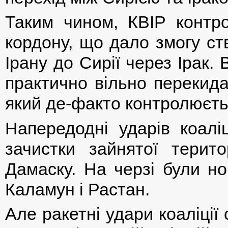
Таким чином, КВІР контро
кордону, що дало змогу ст
Ірану до Сирії через Ірак
практично вільно перекида
який де-факто контролюєт
Напередодні ударів коалі
зачистки зайнятої терито
Дамаску. На черзі були но
Каламун і Растан.
Але ракетні удари коаліції 