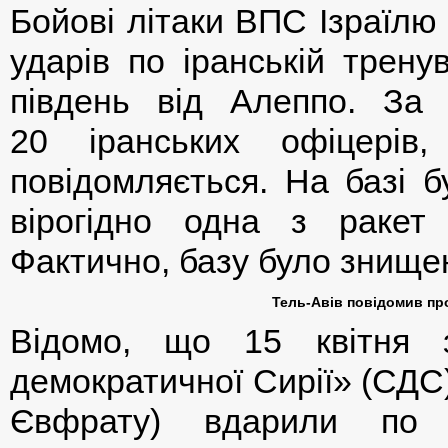
Бойові літаки ВПС Ізраїлю 
ударів по іранській трену
південь від Алеппо. За
20 іранських офіцерів
повідомляється. На базі б
вірогідно одна з ракет
Фактично, базу було знище
Тель-Авів повідомив про
Відомо, що 15 квітня 
демократичної Сирії» (СДС)
Євфрату) вдарили по п