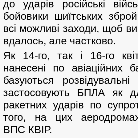
до ударів російські війсь
бойовики шиїтських збро
всі можливі заходи, щоб вив
вдалось, але частково.
Як 14-го, так і 16-го кв
нанесені по авіаційних 
базуються розвідувальні
застосовують БПЛА як дл
ракетних ударів по супро
того, на цих аеродромах
ВПС КВІР.