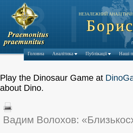
НЕЗАЛЕЖНИЙ АНАЛІТИЧН
Борис
Головна
Аналітика
Публікації
Наші 
Play the Dinosaur Game at
DinoG
about Dino.
Вадим Волохов: «Близькосх
← Попередній мат