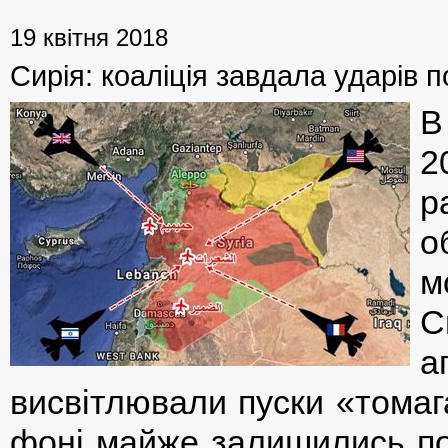
19 квітня 2018
Сирія: коаліція завдала ударів 
В
2
р
о
м
С
а
висвітлювали пуски «томага
фоні майже залишились по