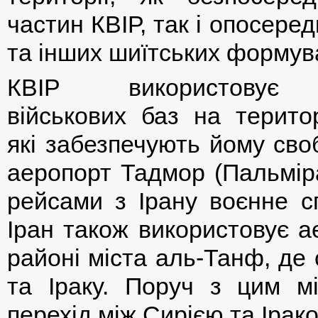
частин КВІР, так і опосер
та інших шиїтських формув
КВІР використовує 
військових баз на територ
які забезпечують йому сво
аеропорт Тадмор (Пальмір
рейсами з Ірану воєнне с
Іран також використовує ае
районі міста аль-Танф, де 
та Іраку. Поруч з цим м
перехід між Сирією та Ірак