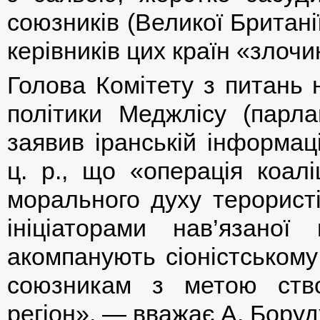
союзників (Великої Британі
керівників цих країн «злоч
Голова Комітету з питань 
політики Меджлісу (парла
заявив іранській інформац
ц. р., що «операція коалі
морального духу терорист
ініціаторами нав’язаної
акомпанують сіоністськом
союзникам з метою ство
регіон», — вважає А. Боруд