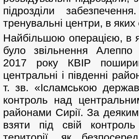
підрозділи забезпечення
тренувальні центри, в яких
Найбільшою операцією, в як
було звільнення Алеппо 
2017 року КВІР пошири
центральні і південні райо
т. зв. «Ісламською держав
контроль над центральни
районами Сирії. За деякими
взяти під свій контрол
території, як безпосер