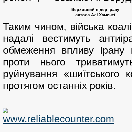
Верховний лідер Ірану
аятола Алі Хаменеї
Таким чином, війська коаліц
надалі вестимуть антиір
обмеження впливу Ірану н
проти нього триватимут
руйнування «шиїтського к
протягом останніх років.