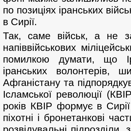
по позиціях іранських війс
в Сирії.
Так, саме військ, а не з
напіввійськових міліцейсь
помилкою думати, що І
іранських волонтерів, ш
Афганістану та підпорядку
Ісламської революції (КВІ
років КВІР формує в Сирії
піхотні і бронетанкові част
розвідувальні підрозділи, 