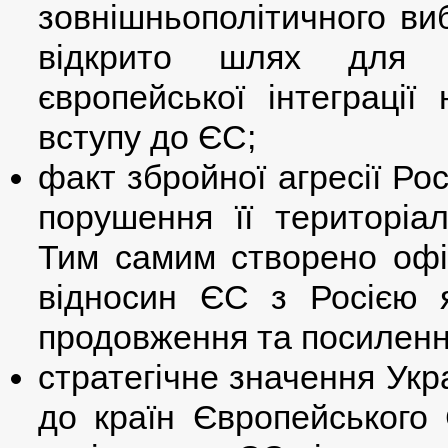
зовнішньополітичного ви
відкрито шлях для пр
європейської інтеграці
вступу до ЄС;
факт збройної агресії Ро
порушення її територіаль
Тим самим створено офіц
відносин ЄС з Росією 
продовження та посилення
стратегічне значення Укр
до країн Європейського 