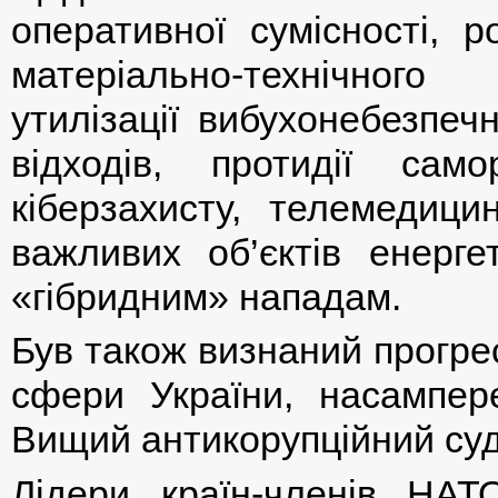
оперативної сумісності, р
матеріально-технічного 
утилізації вибухонебезпеч
відходів, протидії сам
кіберзахисту, телемедици
важливих об’єктів енергет
«гібридним» нападам.
Був також визнаний прогре
сфери України, насампер
Вищий антикорупційний суд 
Лідери країн-членів НАТ