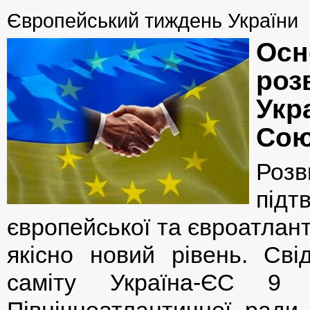
Європейський тиждень України
Осн
роз
Укр
Сою
Розв
під
європейської та євроатлант
якісно новий рівень. Сві
саміту Україна-ЄС 9
Північноатлантичної ради 