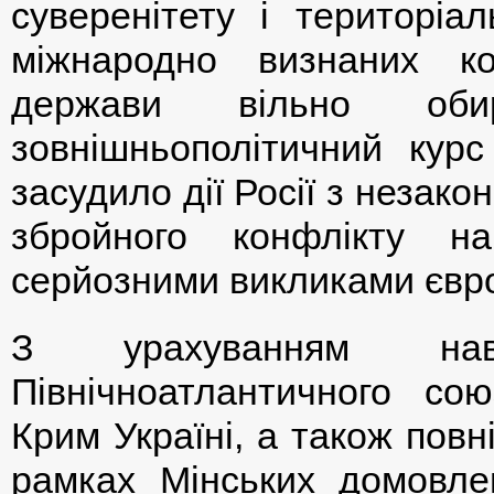
суверенітету і територіал
міжнародно визнаних к
держави вільно об
зовнішньополітичний курс
засудило дії Росії з незако
збройного конфлікту н
серйозними викликами євро
З урахуванням нав
Північноатлантичного со
Крим Україні, а також повн
рамках Мінських домовле