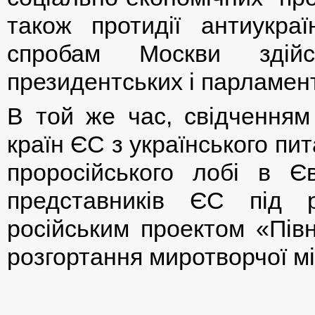
також протидії антиукраїн
спробам Москви здій
президентських і парламент
В той же час, свідченням
країн ЄС з українського пи
проросійського лобі в Є
представників ЄС під р
російським проектом «Півн
розгортання миротворчої мі