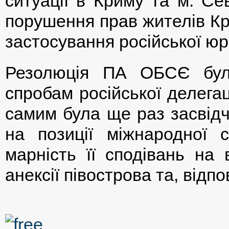
ситуації в Криму та м. Се
порушення прав жителів Кр
застосування російської юри
Резолюція ПА ОБСЄ бул
спробам російської делега
самим була ще раз засвідч
на позиції міжнародної 
марність її сподівань на 
анексії півострова та, відпо