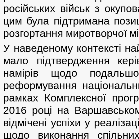
російських військ з окупо
цим була підтримана позиц
розгортання миротворчої міс
У наведеному контексті на
мало підтвердження кері
намірів щодо подальшо
реформування національни
рамках Комплексної прог
2016 році на Варшавськом
відмічені успіхи у реалізаці
щодо виконання спільних