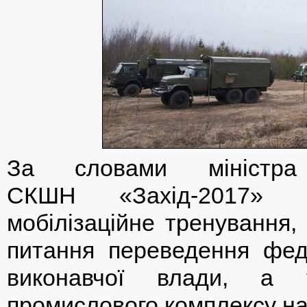
За словами мініст
СКШН «Захід-2017» п
мобілізаційне тренування,
питання переведення феде
виконавчої влади, а т
промислового комплексу на 