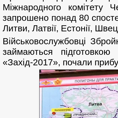
Міжнародного комітету Ч
запрошено понад 80 спостері
Литви, Латвії, Естонії, Швеці
Військовослужбовці Збройн
займаються підготовкою р
«Захід-2017», почали прибув