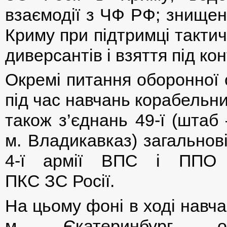
взаємодії з ЧФ РФ; знищен
Криму при підтримці тактично
диверсантів і взяття під ко
Окремі питання оборонної 
під час навчань корабельни
також з’єднань 49-ї (штаб
м. Владикавказ) загальнов
4-ї армії ВПС і ППО 
ПКС ЗС Росії.
На цьому фоні в ході навч
м. Єкатеринбург, опе