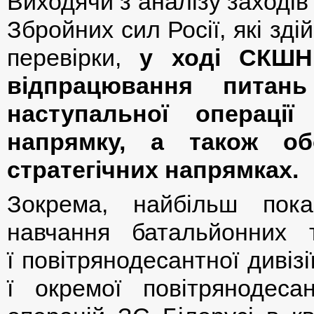
Виходячи з аналізу заходів
Збройних сил Росії, які зді
перевірки,
у ході СКШН
відпрацювання питань
наступальної операції
напрямку, а також об
стратегічних напрямках.
Зокрема, найбільш пок
навчання батальйонних 
ї повітрянодесантної дивіз
ї окремої повітрянодеса