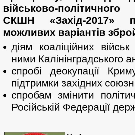
військово-політичного 
СКШН «Захід
-2017» п
можливих варіантів зброй
діям коаліційних війсь
ними Калінінградського а
спробі деокупації Кри
підтримки західних союзн
спробам змінити політи
Російській Федерації дер