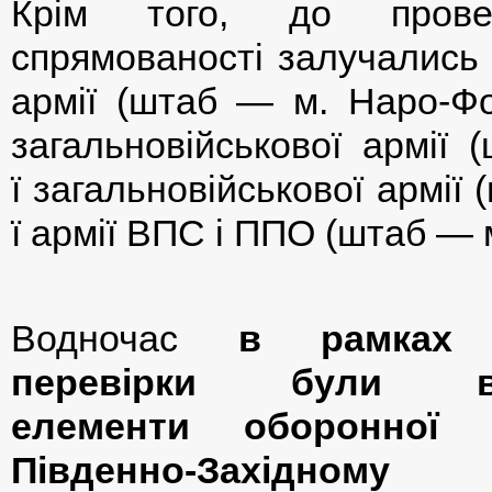
Крім того, до провед
спрямованості залучались 
армії (штаб — м. Наро-Фом
загальновійськової армії 
ї загальновійськової армії
ї армії ВПС і ППО (штаб — 
Водночас
в рамках 
перевірки були від
елементи оборонної 
Південно-Західному