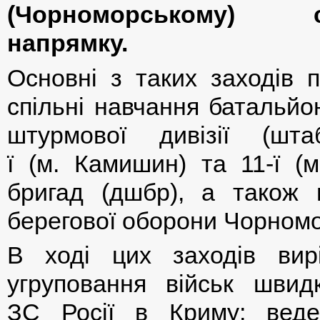
(Чорноморському) ст
напрямку.
Основні з таких заходів 
спільні навчання батальйо
штурмової дивізії (шт
ї (м. Камишин) та 11-ї (
бригад (дшбр), а також 
берегової оборони Чорном
В ході цих заходів вир
угруповання військ швид
ЗС Росії в Криму; веде