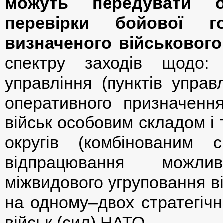
можуть передувати о
перевірки бойової г
визначеного військового
спектру заходів щодо: 
управління (пунктів управ
оперативного призначення
військ особовим складом і т
округів (комбінованим с
відпрацювання можлив
міжвидового угруповання ві
на одному–двох стратегічн
військ (сил) НАТО.