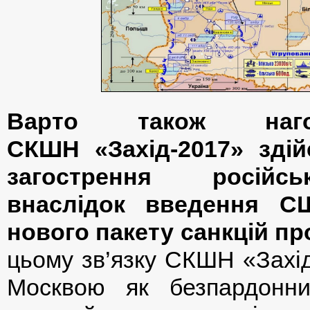
Варто також наго
СКШН «Захід-2017» зді
загострення російсь
внаслідок введення С
нового пакету санкцій про
цьому зв’язку СКШН «Захід
Москвою як безпардонн