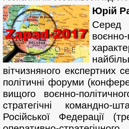
Юрій Р
Серед 
воєнно-
характ
найбіл
вітчизняного експертних с
політичні форуми (конферен
вищого воєнно-політичног
стратегічні командно-
Російської Федерації (т
оперативно-стратегічног