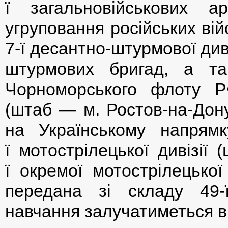
ї загальновійськових 
угруповання російських ві
7-ї десантно-штурмової диві
штурмових бригад, а т
Чорноморського флоту РФ
(штаб — м. Ростов-на-Дону
на Українському напрямк
ї мотострілецької дивізії
ї окремої мотострілецько
передана зі складу 49-ї
навчання залучатиметься 