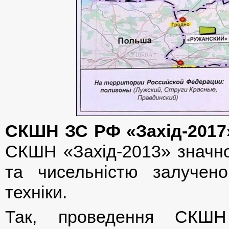
СКШН ЗС РФ «Захід-2017
СКШН «Захід-2013» значн
та чисельністю залучено
техніки.
Так, проведення СКШН 