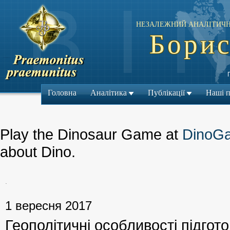
НЕЗАЛЕЖНИЙ АНАЛІТИЧН
Борис
Головна
Аналітика
Публікації
Наші 
Play the Dinosaur Game at
DinoG
about Dino.
.
← Попередній м
1 вересня 2017
Геополітичні особливості підго