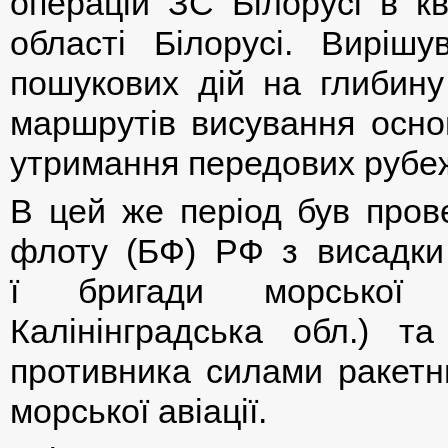
операцій ЗС Білорусі в кві
області Білорусі. Вирішу
пошукових дій на глибин
маршрутів висування осно
утримання передових рубеж
В цей же період був пров
флоту (БФ) РФ з висадки
ї бригади морської 
Калінінградська обл.) т
противника силами ракетни
морської авіації.