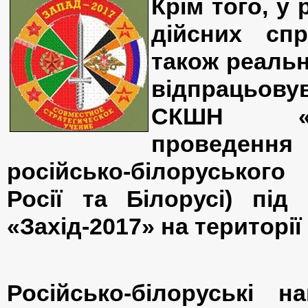
Крім того, у
дійсних сп
також реальн
відпрац
СКШН «За
проведення
російсько-білоруськог
Росії та Білорусі) пі
«Захід-2017» на території
Російсько-білоруські н