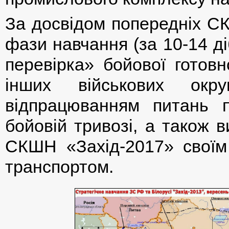
За досвідом попередніх С
фази навчання (за 10-14 д
перевірка» бойової готовн
інших військових окр
відпрацюванням питань п
бойовій тривозі, а також 
СКШН «Захід-2017» своїм
транспортом.