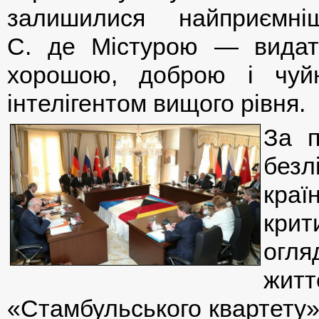
залишилися найприємні
С. де Містурою — видат
хорошою, доброю і чуй
інтелігентом вищого рівня.
За п
безл
краї
крит
огля
жит
«Стамбульського квартету»