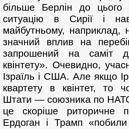
більше Берлін до цього
ситуацію в Сирії і на
майбутньому, наприклад, н
значний вплив на перебі
запрошений на саміт д
квінтету». Очевидно, учас
Ізраїль і США. Але якщо І
квартету в квінтет, то 
Штати — союзника по НАТО 
це скоріше риторичне пи
Ердоган і Трамп «побили