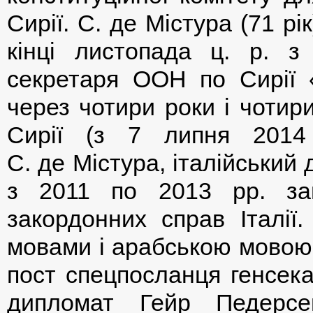
Сирії. С. де Містура (71 рі
кінці листопада ц. р. з
секретаря ООН по Сирії 
через чотири роки і чотири 
Сирії (з 7 липня 2014
С. де Містура, італійськи
з 2011 по 2013 рр. зай
закордонних справ Італії
мовами і арабською мовою.
пост спецпосланця генсек
дипломат Гейр Педерсе