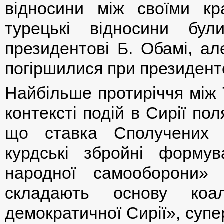
відносини між своїми кр
турецькі відносини бу
президентові Б. Обамі, ал
погіршилися при президенто
Найбільше протиріччя між
контексті подій в Сирії пол
що ставка Сполучених 
курдські збройні форму
народної самооборони» 
складають основу коал
демократичної Сирії», супе