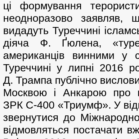
ці формування терористи
неодноразово заявляв, 
видадуть Туреччині ісламс
діяча Ф. Ґюлена, «туре
американців винними у с
Туреччині у липні 2016 ро
Д. Трампа публічно вислов
Москвою і Анкарою про п
ЗРК С-400 «Триумф». У від
звернутися до Міжнародно
відмовляться постачати вж