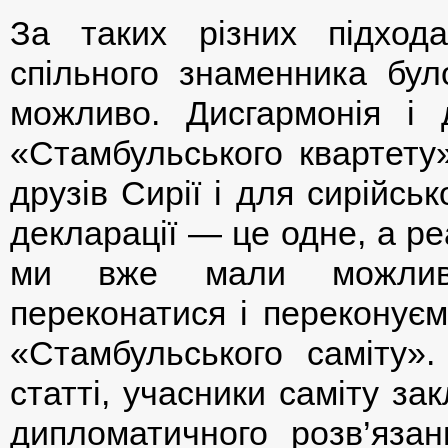
За таких різних підход
спільного знаменника бул
можливо. Дисгармонія і 
«Стамбульського квартету
друзів Сирії і для сирійсь
декларації — це одне, а ре
ми вже мали можливі
переконатися і переконуєм
«Стамбульського саміту»
статті, учасники саміту за
дипломатичного розв’язанн