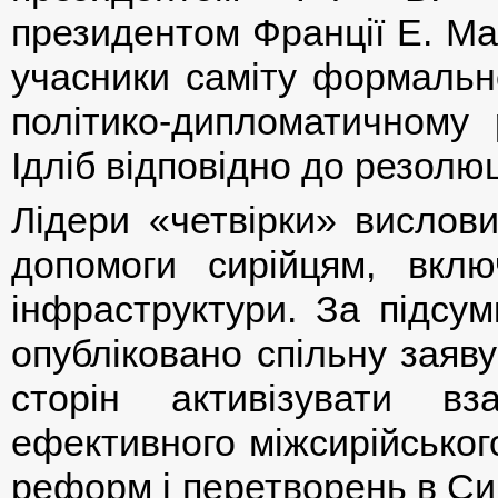
президентом Франції Е. Ма
учасники саміту формальн
політико-дипломатичному р
Ідліб відповідно до резолю
Лідери «четвірки» вислови
допомоги сирійцям, вклю
інфраструктури. За підсум
опубліковано спільну заяву
сторін активізувати в
ефективного міжсирійськог
реформ і перетворень в Сир