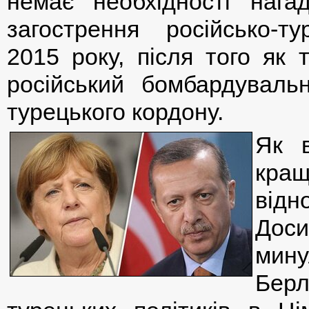
немає необхідності нага
загострення російсько-т
2015 року, після того як
російський бомбардуваль
турецького кордону.
Як в
кра
відн
Доси
мину
Бер