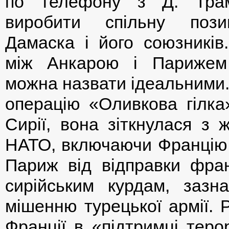
по телефону з Д. Тра
виробити спільну поз
Дамаска і його союзників
між Анкарою і Парижем
можна назвати ідеальними. 
операцію «Оливкова гілка»
Сирії, вона зіткнулася з
НАТО, включаючи Францію. 
Париж від відправки фран
сирійським курдам, заз
мішенню турецької армії. 
Франції в «підтримці теро