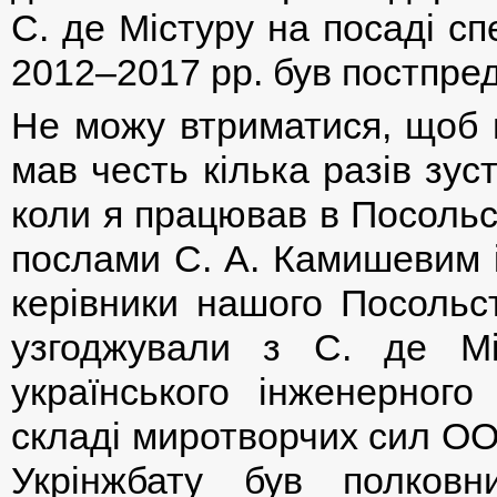
С. де Містуру на посаді с
2012–2017 рр. був постпре
Не можу втриматися, щоб н
мав честь кілька разів зус
коли я працював в Посольс
послами С. А. Камишевим і
керівники нашого Посольс
узгоджували з С. де Мі
українського інженерного
складі миротворчих сил О
Укрінжбату був полков