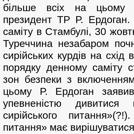
більше всіх на цьому 
президент ТР Р. Ердоган.
саміту в Стамбулі, 30 жовт
Туреччина незабаром почн
сирійських курдів на схід 
порядку денному саміту 
зон безпеки з включенням
цьому Р. Ердоган заяви
упевненістю дивитися 
сирійського питання»(?!
питання» має вирішуватися 