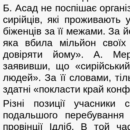
Б. Асад не поспішає органі
сирійців, які проживають 
біженців за її межами. За
яка вбила мільйон свої
довіряти йому». А. Ме
заявивши, що «сирійський
людей». За її словами, ті
здатні «покласти край конфл
Різні позиції учасники
подальшого перебування о
провінції Ідліб. В той ч