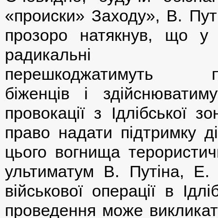
«происки» Заходу», В. Путі
прозоро натякнув, що у 
радикальні ел
перешкоджатимуть по
біженців і здійснюватиму
провокації з Ідлібської з
право надати підтримку ді
цього вогнища терористичн
ультиматум В. Путіна, Е.
військової операції в Ідлі
проведення може викликати