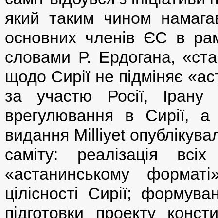
який таким чином намага
основних членів ЄС в рамк
словами Р. Ердогана, «ст
щодо Сирії не підміняє «а
за участю Росії, Ірану 
врегулювання в Сирії, а
видання Milliyet опублікув
саміту: реалізація всі
«астанинському форматі»
цілісності Сирії; формува
підготовки проекту консти