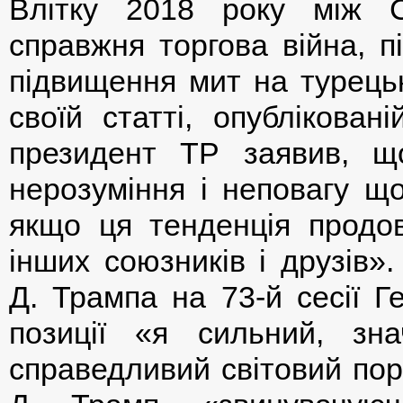
Влітку 2018 року між 
справжня торгова війна, п
підвищення мит на турецьк
своїй статті, опублікован
президент ТР заявив, щ
нерозуміння і неповагу що
якщо ця тенденція продо
інших союзників і друзів»
Д. Трампа на 73-й сесії 
позиції «я сильний, зн
справедливий світовий пор