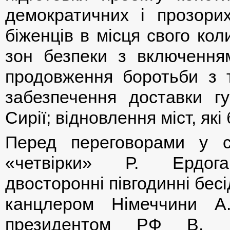
демократичних і прозорих
біженців в місця свого ко
зон безпеки з включення
продовження боротьби з 
забезпечення доставки г
Сирії; відновлення міст, які
Перед переговорами у ск
«четвірки» Р. Ердог
двосторонні півгодинні бес
канцлером Німеччини А
президентом РФ В. П