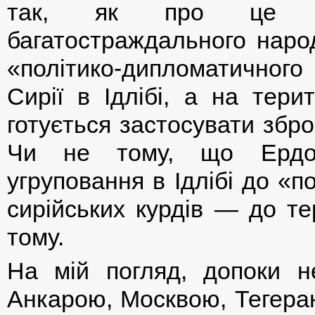
так, як про це мрі
багатостраждального наро
«політико-дипломатичного 
Сирії в Ідлібі, а на тери
готується застосувати збро
Чи не тому, що Ердога
угруповання в Ідлібі до «по
сирійських курдів — до те
тому.
На мій погляд, допоки н
Анкарою, Москвою, Тегеран