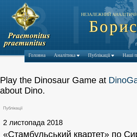
НЕЗАЛЕЖНИЙ АНАЛІТИЧН
Борис
Головна
Аналітика
Публікації
Наші 
Play the Dinosaur Game at
DinoG
about Dino.
Публікації
← Попередній м
2 листопада 2018
«Стамбульський квартет» по Сир