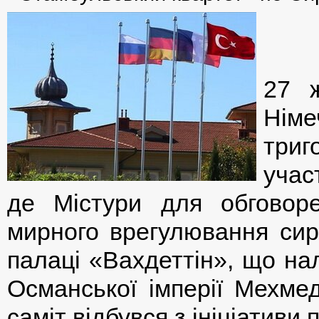
27 ж
Німе
триг
учас
де Містури для обговоре
мирного врегулювання сирі
палаці «Вахдеттін», що на
Османської імперії Мехмед
саміт відбувся з ініціативи