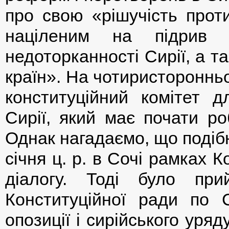
про свою «рішучість прот
націленим на підрив с
недоторканності Сирії, а т
країн». На чотиристороннь
конституційний комітет д
Сирії, який має почати ро
Однак нагадаємо, що подіб
січня ц. р. в Сочі рамках 
діалогу. Тоді було пр
Конституційної ради по С
опозиції і сирійського уря