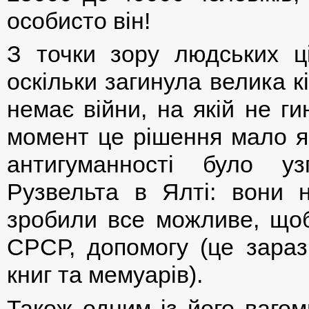
особисто він!
З точки зору людських ц
оскільки загинула велика к
немає війни, на якій не г
момент це рішення мало я
антигуманності було у
Рузвельта в Ялті: вони 
зробили все можливе, щоб
СРСР, допомогу (це зараз
книг та мемуарів).
Також одним із його вагом