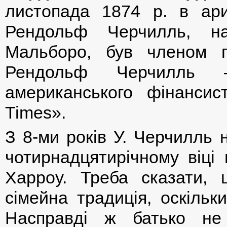
листопада 1874 р. в арис
Рендольф Черчилль, на
Мальборо, був членом 
Рендольф Черчилль 
американського фінансис
Times».
З 8-ми років У. Черчилль 
чотирнадцятирічному віці
Харроу. Треба сказати,
сімейна традиція, оскільк
Насправді ж батько не