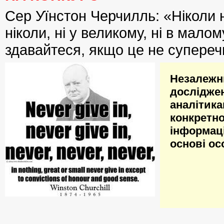
Сер Уїнстон Черчилль: «Ніколи н
ніколи, ні у великому, ні в малому
здавайтеся, якщо це не суперечи
Незалеж
дослідж
аналіти
конкретн
інформаці
основі ос