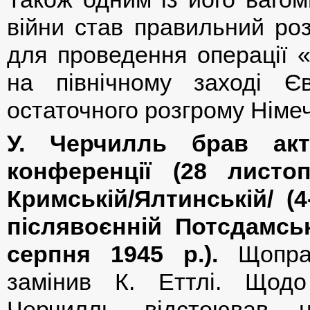
війни став правильний роз
для проведення операції 
на північному заході 
остаточного розгрому Німе
У. Черчилль брав акт
конференції (28 листо
Кримській/Ялтинській/ (4
післявоєнній Потсдамськ
серпня 1945 р.).
Щоправ
замінив К. Еттлі. Що
Черчилль відстоював на