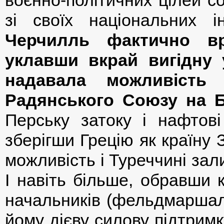
зі своїх національних і
Черчилль фактично вр
уклавши вкрай вигідну 
надавала можливість
Радянського Союзу на 
Перську затоку і нафтові
зберігши Грецію як країну 
можливість і Туреччині за
І навіть більше, обравши 
начальників (фельдмаршал
йому дієву силову підтрим