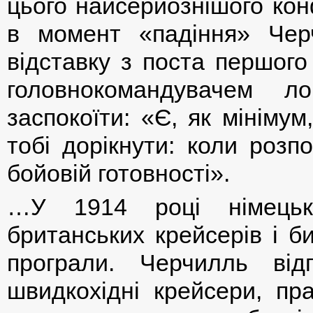
цього найсерйознішого конф
в момент «падіння» Чер
відставку з поста першого
головнокомандувачем л
заспокоїти: «Є, як мінімум
тобі дорікнути: коли розп
бойовій готовності».
…У 1914 році німецькі
британських крейсерів і б
програли. Черчилль від
швидкохідні крейсери, пр