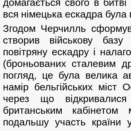
домагається свого в битві
вся німецька ескадра була
Згодом Черчилль сформува
створив військову базу
повітряну ескадру і налаг
(броньованих сталевим др
погляд, це була велика а
намір бельгійських міст О
через що відкривалися
британським кабінетом 
подальшу участь країни 