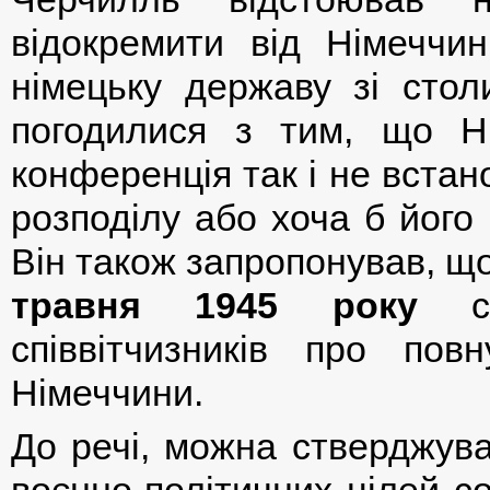
відокремити від Німеччин
німецьку державу зі стол
погодилися з тим, що Ні
конференція так і не встан
розподілу або хоча б його 
Він також запропонував, щ
травня 1945 року
са
співвітчизників про пов
Німеччини.
До речі, можна стверджува
воєнно-політичних цілей со