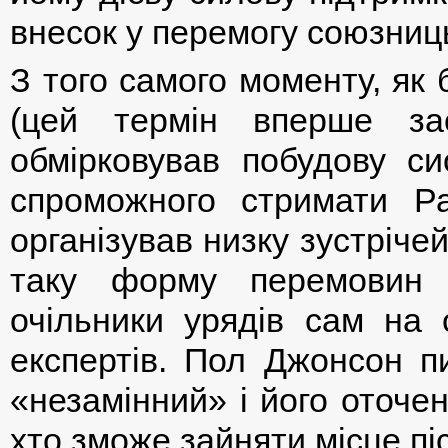
внесок у перемогу союзниц
З того самого моменту, як
(цей термін вперше за
обмірковував побудову си
спроможного стримати Р
організував низку зустріче
таку форму перемовин 
очільники урядів сам на с
експертів. Пол Джонсон 
«незамінний» і його оточе
хто зможе зайняти місце піс