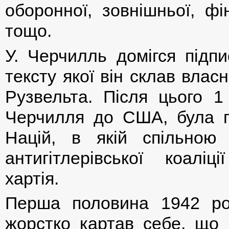
оборонної, зовнішньої, фі
тощо.
У. Черчилль домігся підпи
тексту якої він склав влас
Рузвельта. Після цього 1 
Черчилля до США, була п
Націй, в якій спільною
антигітлерівської коалі
хартія.
Перша половина 1942 рок
жорстко картав себе, що 