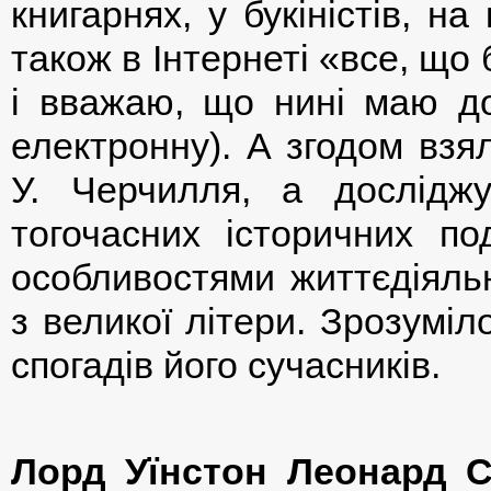
книгарнях, у букіністів, н
також в Інтернеті «все, що
і вважаю, що нині маю дос
електронну). А згодом взя
У. Черчилля, а досліджу
тогочасних історичних по
особливостями життєдіяльн
з великої літери. Зрозуміл
спогадів його сучасників.
Лорд
Уїнстон Леонард 