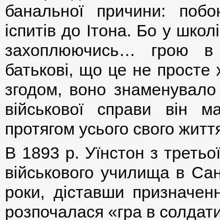
банальної причини: поб
іспитів до Ітона. Бо у шко
захоплюючись… грою в 
батькові, що це не просте 
згодом, воно знаменувало 
військової справи він м
протягом усього свого житт
В 1893 р. Уїнстон з третьо
військового училища в Сан
роки, діставши призначенн
розпочалася «гра в солдат