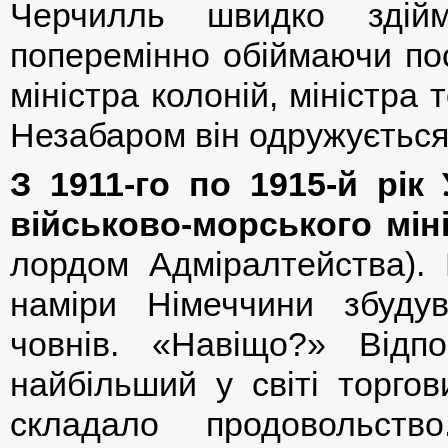
Черчилль швидко здійм
поперемінно обіймаючи по
міністра колоній, міністра т
Незабаром він одружується
З 1911-го по 1915-й рік
військово-морського мін
лордом Адміралтейства).
наміри Німеччини збудув
човнів. «Навіщо?» Відп
найбільший у світі торгов
складало продовольств