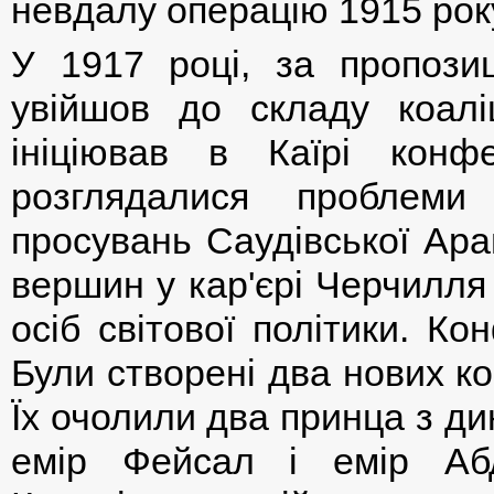
невдалу операцію 1915 рок
У 1917 році, за пропози
увійшов до складу коалі
ініціював в Каїрі кон
розглядалися проблеми
просувань Саудівської Арав
вершин у кар'єрі Черчилля
осіб світової політики. К
Були створені два нових ко
Їх очолили два принца з ди
емір Фейсал і емір Абд