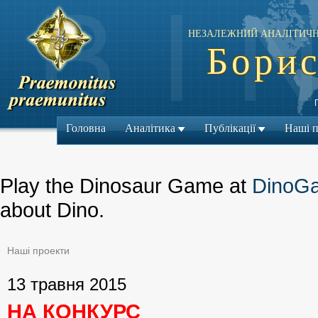
НЕЗАЛЕЖНИЙ АНАЛІТИЧН
Борис
Головна
Аналітика
Публікації
Наші 
Play the Dinosaur Game at
DinoG
about Dino.
Наші проекти
← Попередній м
13 травня 2015
НА КОНКУРС