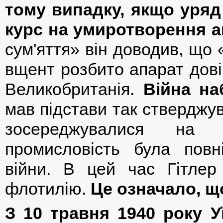
тому випадку, якщо уря
курс на умиротворення а
сум'яття» він доводив, що
вщент розбито апарат дові
Великобританія.
Війна на
мав підстави так стверджув
зосереджувалися на с
промисловість була повн
війни. В цей час Гітлер
флотилію.
Це означало, щ
З 10 травня 1940 року У