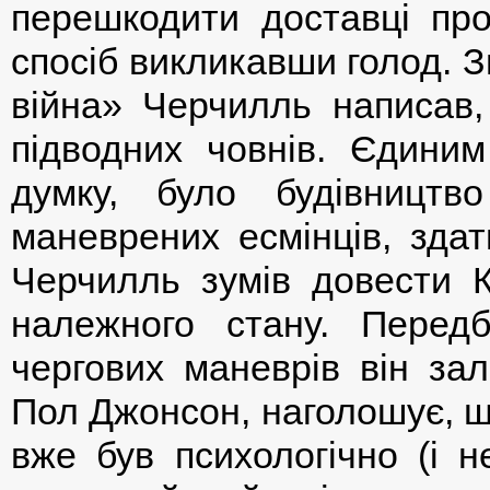
перешкодити доставці про
спосіб викликавши голод. З
війна» Черчилль написав,
підводних човнів. Єдини
думку, було будівництво
маневрених есмінців, здат
Черчилль зумів довести К
належного стану. Передб
чергових маневрів він зал
Пол Джонсон, наголошує, щ
вже був психологічно (і н