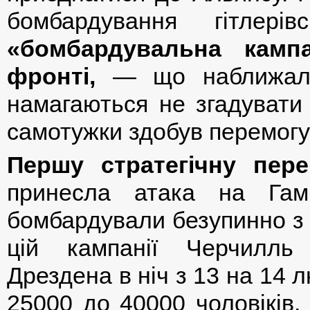
бомбардування гітлер
«бомбардувальна камп
фронті,
— що наближало 
намагаються не згадувати
самотужки здобув перемогу у
Першу стратегічну пере
принесла атака на Гам
бомбардували безупинно з 
цій кампанії Черчилль
Дрездена в ніч з 13 на 14 л
25000 до 40000 чоловіків, 