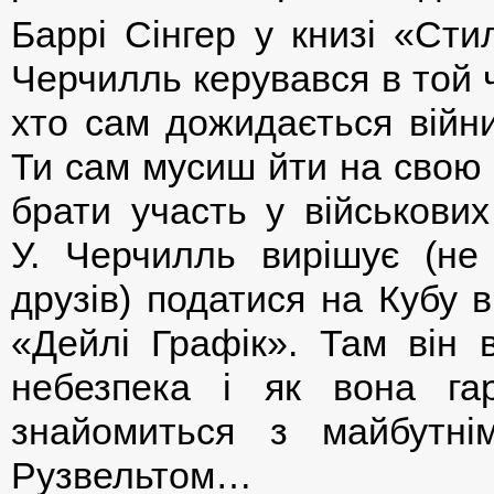
Баррі Сінгер у книзі «Ст
Черчилль керувався в той 
хто сам дожидається війни
Ти сам мусиш йти на свою 
брати участь у військових
У. Черчилль вирішує (не
друзів) податися на Кубу 
«Дейлі Графік». Там він в
небезпека і як вона гар
знайомиться з майбутн
Рузвельтом…