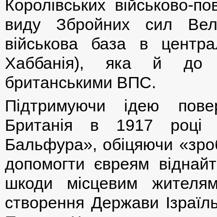
Королівських військово-по
виду Збройних сил Вели
військова база в центра
Хаббанія), яка й до ц
британськими ВПС.
Підтримуючи ідею пове
Британія в 1917 році 
Бальфура», обіцяючи «зро
допомогти євреям віднайт
шкоди місцевим жителям
створення Держави Ізраїль