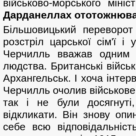
військово-морського мініс
Дарданеллах ототожнювал
Більшовицький переворот 
розстріл царської сім'ї і
Черчилль вважав одним і
людства. Британські військ
Архангельськ. І хоча інтер
Черчилль очолив військове 
так і не були досягнуті
відкликати. Він знову опи
себе всю відповідальніс