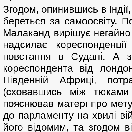
Згодом, опинившись в Індії,
береться за самоосвіту. По
Малаканд вирішує негайно 
надсилає кореспонденції
повстання в Судані. А з
кореспондента від лондо
Південній Африці, пот
(сховавшись між тюками 
пояснював матері про мету
до парламенту на хвилі ві
його відомим, та згодом в