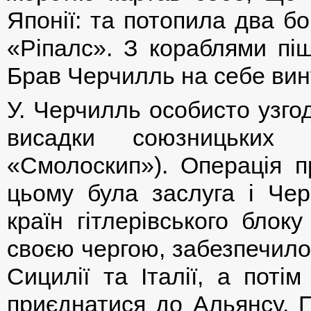
Японії: та потопила два б
«Ріпалс». З кораблями піш
Брав Черчилль на себе вину
У. Черчилль особисто узго
висадки союзницьких 
«Смолоскип»). Операція 
цьому була заслуга і Че
країн гітлерівського блок
своєю чергою, забезпечило
Сицилії та Італії, а поті
приєднатися до Альянсу. П