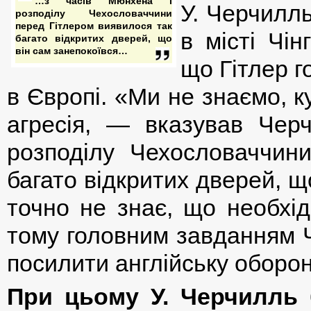
…з часів Мюнхена і
У. Черчилль
розподілу Чехословаччини
перед Гітлером виявилося так
в місті Чін
багато відкритих дверей, що
він сам занепокоївся…
що Гітлер г
в Європі. «Ми не знаємо, 
агресія, — вказував Чер
розподілу Чехословаччин
багато відкритих дверей, щ
точно не знає, що необхі
тому головним завданням Ч
посилити англійську оборон
При цьому У. Черчилль 