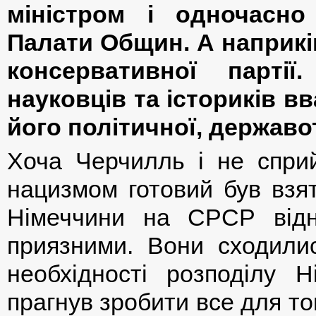
міністром і одночасно
Палати Общин. А наприкін
консервативної парті
науковців та істориків в
його політичної, державот
Хоча Черчилль і не сприй
нацизмом готовий був взят
Німеччини на СРСР від
приязними. Вони сходили
необхідності розподілу 
прагнув зробити все для т