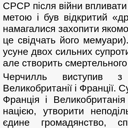
СРСР після війни впливати 
метою і був відкритий «др
намагалися захопити якомо
це свідчать його мемуари)
усуне двох сильних супрот
але створить смертельного 
Черчилль виступив з 
Великобританії і Франції. С
Франція і Великобритані
нацією, утворити неподі
єдине громадянство, с