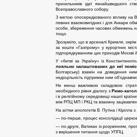
прихильників ідеї якнайшвидшого ст
Всеправославного собору.
З метою опосередкованого впливу на Вс
певних взаємовигідних і для Анкари обм
особи, збереження часових обмежень на
тощо.
Зрозуміло, що в арсеналі Кремля, окрім
за кошти «Газпрому» у курортних міст
підпорядкуванням цих приходів Москві 
У «битві за Україну» із Константино
лояльно налаштованих до неї
помі
Болгарську) взамін на доведення ним
недоцільність підтримки ним об’єднавчи
Не менш важливою складовою стратег
необхідного рівня діалогу з
Римо-катол
і в релігійному середовищі нашої країни
між РПЦ МП і РКЦ та взаємну зацікавлені
На агітки апологетів В. Путіна і Кірілла
— по-перше, процес консолідації церков 
— по-друге, Ватикан із розумінням, про
з вирішення питання щодо УППЦ.