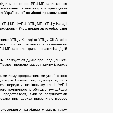
 свідчить про те, що РПЦ МП залишається
визначених в адміністрації президента
ю Української помісної православної
ня УПЦ КП, УАПЦ, УПЦ МП, УПЦ у Канаді
 архієреями
Української автокефальної
ників УПЦ у Канаді та УПЦ у США, які є
єво посилює легітимність зазначеного
ПЦ МП та стала причиною активізації дій
ім нав’язується думка про недоцільність
 Філарет проведе масову заміну ієрархів
ючими йому представниками українського
донорів. Більше того, подейкують, що з
вся передати нинішньому главі УАПЦ
ного політичного істеблішменту» дійшла
ї предстоятеля, який за результатами
олювана ним церква призупиняє процес
сковського патріархату
мають також