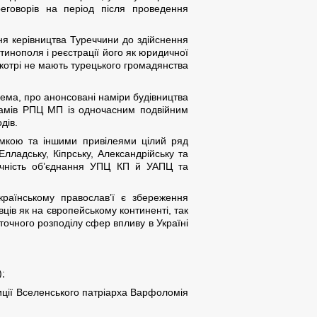
еговорів на період після проведення
ня керівництва Туреччини до здійснення
тинополя і реєстрації його як юридичної
котрі не мають турецького громадянства
рема, про анонсовані наміри будівництва
храмів РПЦ МП із одночасним подвійним
дів.
имкою та іншими привілеями цілий ряд
лладську, Кіпрську, Александрійську та
нічність об’єднання УПЦ КП й УАПЦ та
раїнському православ’ї є збереження
вців як на європейському континенті, так
аточного розподілу сфер впливу в Україні
);
зиції Вселенського патріарха Варфоломія