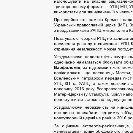
наголошувати на власній зацікавленос
тристоронньому форматі — УПЦ МП, УПЦ 
використати для звинувачень її у неконс
Про серйозність намірів Кремляі надал
Українській православній церкві (МП). 
з представниками УАПЦ митрополита Ка
Поза увагою ієрархів РПЦ не залишат
посилення розколу в єпископаті УПЦ К
отримання незалежності можна погодити
Усвідомлюючи недостатність внутрішн
одночасно намагається блокувати об’
Варфоломія
, за підтримки якого мож
повідомляють, що посланець Москви, г
Вселенським патріархом передав лист К
УПЦ КП та УАПЦ, а також дозволив с
половину 2016 року Всеправославному 
Матері-Церкви (у Стамбулі), Кірілл нап
непоступливість стосовно недопущення 
Усвідомлюючи небажаність на нинішньо
погодився послабити підтримку об’є
новоутвореній церкві не раніше 2016 ро
За оцінками експертів-релігієзнавці
«винуватцем» зриву об’єднавчого проц