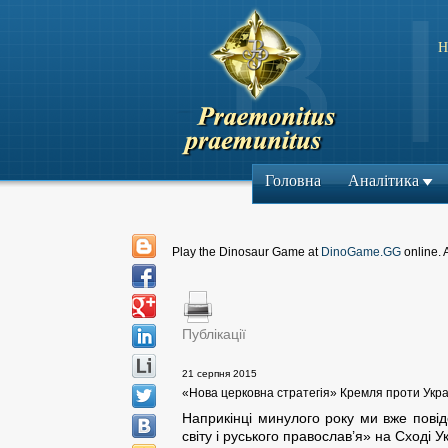
Н
Головна
Аналітика
Play the Dinosaur Game at
DinoGame.GG
online. 
Публікації
21 серпня 2015
«Нова церковна стратегія» Кремля проти Укра
Наприкінці минулого року ми вже повідо
світу і руського православ’я» на Сході У