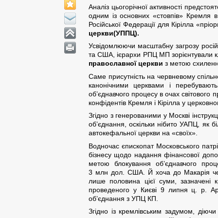
Аналіз цьогорічної активності предстоя
одним із основних «стовпів» Кремля в
Російської Федерації для Кірілла «пріо
церкви(УППЦ).
Усвідомлюючи масштабну загрозу росій
та США, ієрархи РПЦ МП зорієнтували к
православної церкви
з метою схилення
Саме присутність на червневому спільно
канонічними церквами і перебувають 
об’єднавчого процесу в очах світового 
конфідентів Кремля і Кірілла у церковно
Згідно з генерованими у Москві інструк
об’єднання, оскільки нібито УАПЦ, як б
автокефальної церкви на «своїх».
Водночас єпископат Московського патрі
бізнесу щодо надання фінансової допом
метою блокування об’єднавчого про
3 млн дол. США. Й хоча до Макарія чер
лише половина цієї суми, зазначені 
проведеного у Києві 9 липня ц. р. А
об’єднання з УПЦ КП.
Згідно із кремлівським задумом, діючи