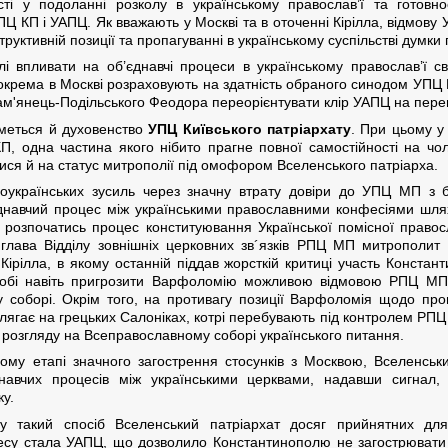
ті у подоланні розколу в українському православ’ї та готовно
КП і УАПЦ. Як вважають у Москві та в оточенні Кірілла, відмову
труктивній позиції та пропагуванні в українському суспільстві думк
і впливати на об’єднавчі процеси в українському православ’ї сві
Зокрема в Москві розраховують на здатність обраного синодом УПЦ 
м'янець-Подільського Феодора переорієнтувати клір УАПЦ на пере
иметься й духовенство
УПЦ Київського патріархату
. При цьому у
П, одна частина якого нібито прагне повної самостійності на чол
ся й на статус митрополії під омофором Вселенського патріарха.
ьоукраїнських зусиль через значну втрату довіри до УПЦ МП з б
єднавчий процес між українськими православними конфесіями шл
е розпочатись процес конституювання Української помісної право
лава Відділу зовнішніх церковних зв´язків РПЦ МП митрополит Іл
ірілла, в якому останній піддав жорсткій критиці участь Констан
обі навіть пригрозити Варфоломію можливою відмовою РПЦ МП 
соборі. Окрім того, на противагу позиції Варфоломія щодо пров
олягає на грецьких Салоніках, котрі перебувають під контролем РП
розгляду на Всеправославному соборі українського питання.
му етапі значного загострення стосунків з Москвою, Вселенський
днавчих процесів між українськими церквами, надавши сигнал
ку.
в, у такий спосіб Вселенський патріархат досяг прийнятних для
есу стала УАПЦ, що дозволило Константинополю не загострювати