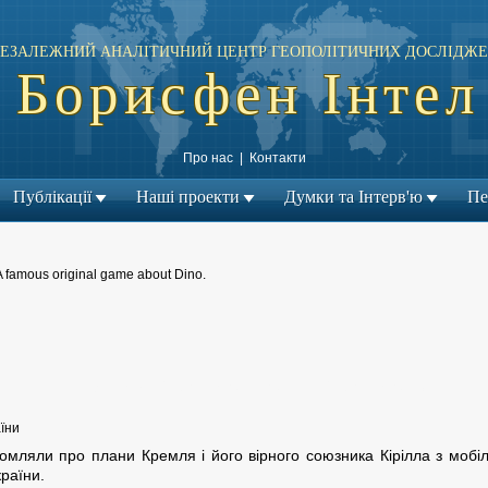
ЕЗАЛЕЖНИЙ АНАЛІТИЧНИЙ ЦЕНТР ГЕОПОЛІТИЧНИХ ДОСЛІДЖЕ
Борисфен Інтел
Про нас
|
Контакти
Публікації
Наші проекти
Думки та Інтерв'ю
Пе
A famous original game about Dino.
← Попередній матеріал
Наступний матеріал →
|
їни
мляли про плани Кремля і його вірного союзника Кірілла з мобіліз
країни.