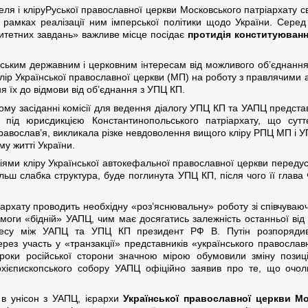
теля і кліруРуської православної церкви Московського патріархату
 рамках реалізації ним імперської політики щодо України. Серед 
ритетних завдань» важливе місце посідає
протидія конституюванн
ським державним і церковним інтересам від можливого об’єднан
лір Української православної церкви (МП) на роботу з правлячими
 їх до відмови від об’єднання з УПЦ КП.
му засіданні комісії для ведення діалогу УПЦ КП та УАПЦ представ
під юрисдикцією Константинопольського патріархату, що сутт
православ’я, викликала різке невдоволення вищого кліру РПЦ МП і У
му житті України.
ціями кліру Української автокефальної православної церкви передус
ільш слабка структура, буде поглинута УПЦ КП, після чого її глава
архату проводить необхідну «роз’яснювальну» роботу зі співчува
оги «бідній» УАПЦ, чим має досягатись залежність останньої від 
цесу між УАПЦ та УПЦ КП президент РФ В. Путін розпоряди
ез участь у «транзакції» представників «українського православ
кроки російської сторони значною мірою обумовили зміну позиці
рхієпископського собору УАПЦ офіційно заявив про те, що оч
 в унісон з УАПЦ, ієрархи
Української православної церкви Мо