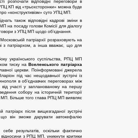
сті розпочати відповідні переговори в
 УПЦ КП від «трьохсторонки» можна буде
и про «конструктивізм» суто УПЦ МП.
дчать також відповідні кадрові зміни в
МП на посаду голови Комісії для діалогу
говори з УПЦ МП щодо об’єднання.
 Московській патріархії розраховують на
і з патріархом, а інша вважає, що для
оку українського суспільства, РПЦ МП
яхом тиску на
Вселенського патріарха
славної церкви. Поінформовані джерела
аріон під час нещодавньої зустрічі із
тинополя в об’єднавчих переговорах між
від участі у запланованому на першу
едення собору на історичній території
Ц МП. Більше того глава РПЦ МП виявляє
 патріарх після вищезгаданої зустрічі
, що він зможе дарувати автокефалію
 себе результатів, оскільки фактично
 відносини з РПЦ МП, уникнути критики