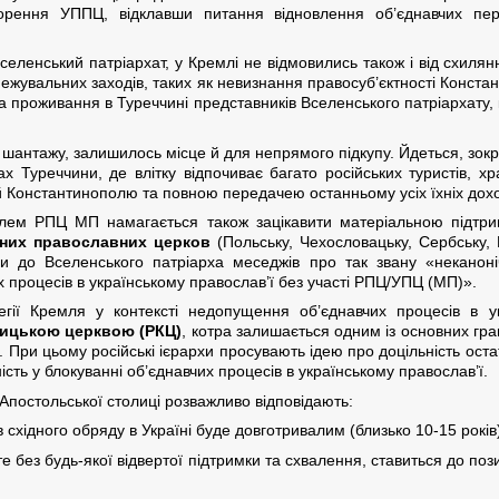
ворення УППЦ, відклавши питання відновлення об’єднавчих пер
еленський патріархат, у Кремлі не відмовились також і від схилян
ежувальних заходів, таких як невизнання правосуб’єктності Констан
 проживання в Туреччині представників Вселенського патріархату, 
 шантажу, залишилось місце й для непрямого підкупу. Йдеться, зок
ах Туреччини, де влітку відпочиває багато російських туристів, 
й Константинополю та повною передачею останньому усіх їхніх дохо
полем РПЦ МП намагається також зацікавити матеріальною підтр
сних православних церков
(Польську, Чехословацьку, Сербську, Е
и до Вселенського патріарха меседжів про так звану «некано
х процесів в українському православ’ї без участі РПЦ/УПЦ (МП)».
ії Кремля у контексті недопущення об’єднавчих процесів в ук
ицькою церквою (РКЦ)
, котра залишається одним із основних гра
. При цьому російські ієрархи просувають ідею про доцільність ост
сть у блокуванні об’єднавчих процесів в українському православ’ї.
 з Апостольської столиці розважливо відповідають:
східного обряду в Україні буде довготривалим (близько 10-15 років
те без будь-якої відвертої підтримки та схвалення, ставиться до по